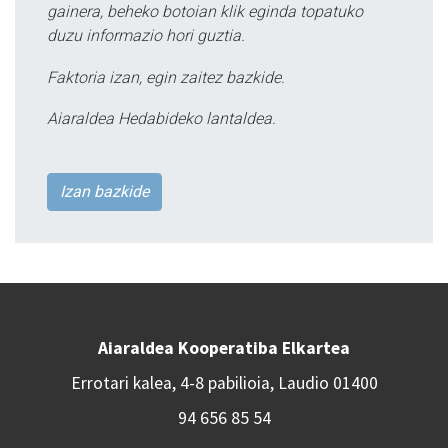
gainera, beheko botoian klik eginda topatuko
duzu informazio hori guztia.
Faktoria izan, egin zaitez bazkide.
Aiaraldea Hedabideko lantaldea.
Izan bazkide
Aiaraldea Kooperatiba Elkartea
Errotari kalea, 4-8 pabilioia, Laudio 01400
94 656 85 54