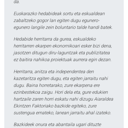
da.
Euskarazko hedabideak sortu eta eskualdean
zabaltzeko gogor lan egiten dugu egunero-
egunero langile zein boluntario talde handi batek.
Hedabide herritarra da gurea, eskualdeko
herritarren ekarpen ekonomikoari esker bizi dena,
jasotzen ditugun diru-laguntzak eta publizitatea
ez baitira nahikoa proiektuak aurrera egin dezan.
Herritarra, anitza eta independentea den
kazetaritza egiten dugu, eta egiten jarraitu nahi
dugu. Baina horretarako, zure ekarpena ere
ezinbestekoa zaigu. Hori dela eta, gure edukien
hartzaile zaren horri eskatu nahi dizugu Aiaraldea
Ekintzen Faktoriako bazkide egiteko, zure
sustengua emateko, lanean jarraitu ahal izateko.
Bazkideek onura eta abantaila ugari dituzte