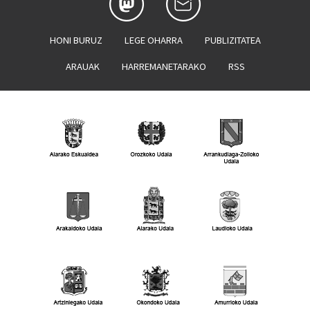
HONI BURUZ
LEGE OHARRA
PUBLIZITATEA
ARAUAK
HARREMANETARAKO
RSS