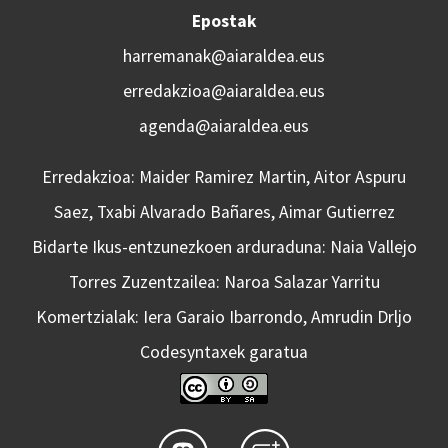
Epostak
harremanak@aiaraldea.eus
erredakzioa@aiaraldea.eus
agenda@aiaraldea.eus
Erredakzioa: Maider Ramirez Martin, Aitor Aspuru
Saez, Txabi Alvarado Bañares, Aimar Gutierrez
Bidarte Ikus-entzunezkoen arduraduna: Naia Vallejo
Torres Zuzentzailea: Naroa Salazar Yarritu
Komertzialak: Iera Garaio Ibarrondo, Amrudin Drljo
Codesyntaxek garatua