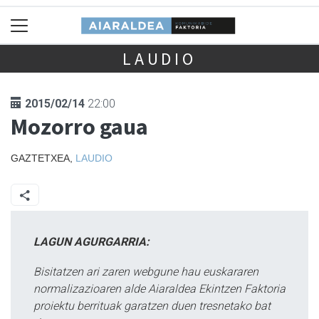
LAUDIO
2015/02/14
22:00
Mozorro gaua
GAZTETXEA,
LAUDIO
LAGUN AGURGARRIA:
Bisitatzen ari zaren webgune hau euskararen
normalizazioaren alde Aiaraldea Ekintzen Faktoria
proiektu berrituak garatzen duen tresnetako bat