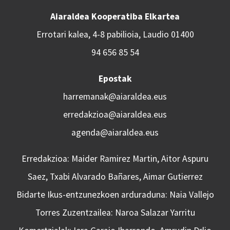
Aiaraldea Kooperatiba Elkartea
Errotari kalea, 4-8 pabilioia, Laudio 01400
94 656 85 54
Epostak
harremanak@aiaraldea.eus
erredakzioa@aiaraldea.eus
agenda@aiaraldea.eus
Erredakzioa: Maider Ramirez Martin, Aitor Aspuru
Saez, Txabi Alvarado Bañares, Aimar Gutierrez
Bidarte Ikus-entzunezkoen arduraduna: Naia Vallejo
Torres Zuzentzailea: Naroa Salazar Yarritu