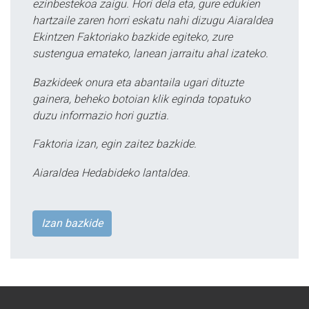
ezinbestekoa zaigu. Hori dela eta, gure edukien
hartzaile zaren horri eskatu nahi dizugu Aiaraldea
Ekintzen Faktoriako bazkide egiteko, zure
sustengua emateko, lanean jarraitu ahal izateko.
Bazkideek onura eta abantaila ugari dituzte
gainera, beheko botoian klik eginda topatuko
duzu informazio hori guztia.
Faktoria izan, egin zaitez bazkide.
Aiaraldea Hedabideko lantaldea.
Izan bazkide