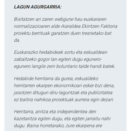
LAGUN AGURGARRIA:
Bisitatzen ari zaren webgune hau euskararen
normalizazioaren alde Aiaraldea Ekintzen Faktoria
proiektu berrituak garatzen duen tresnetako bat
da.
Euskarazko hedabideak sortu eta eskualdean
zabaltzeko gogor lan egiten dugu egunero-
egunero langile zein boluntario talde handi batek.
Hedabide herritarra da gurea, eskualdeko
herritarren ekarpen ekonomikoari esker bizi dena,
jasotzen ditugun diru-laguntzak eta publizitatea
ez baitira nahikoa proiektuak aurrera egin dezan.
Herritarra, anitza eta independentea den
kazetaritza egiten dugu, eta egiten jarraitu nahi
dugu. Baina horretarako, zure ekarpena ere