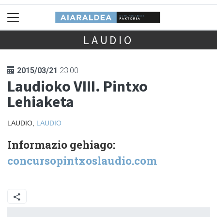
LAUDIO
2015/03/21
23:00
Laudioko VIII. Pintxo
Lehiaketa
LAUDIO,
LAUDIO
Informazio gehiago:
concursopintxoslaudio.com