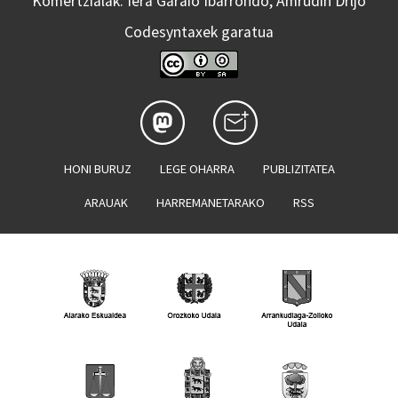
Komertzialak: Iera Garaio Ibarrondo, Amrudin Drljo
Codesyntaxek garatua
HONI BURUZ
LEGE OHARRA
PUBLIZITATEA
ARAUAK
HARREMANETARAKO
RSS