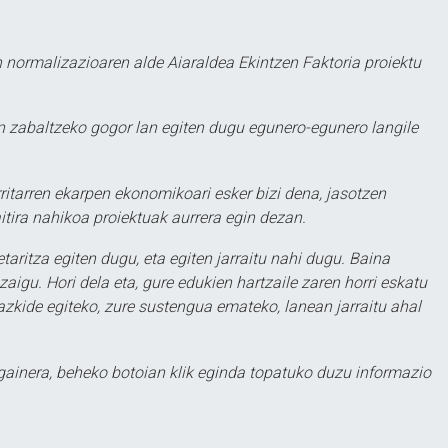
 normalizazioaren alde Aiaraldea Ekintzen Faktoria proiektu
 zabaltzeko gogor lan egiten dugu egunero-egunero langile
ritarren ekarpen ekonomikoari esker bizi dena, jasotzen
itira nahikoa proiektuak aurrera egin dezan.
taritza egiten dugu, eta egiten jarraitu nahi dugu. Baina
aigu. Hori dela eta, gure edukien hartzaile zaren horri eskatu
zkide egiteko, zure sustengua emateko, lanean jarraitu ahal
 gainera, beheko botoian klik eginda topatuko duzu informazio