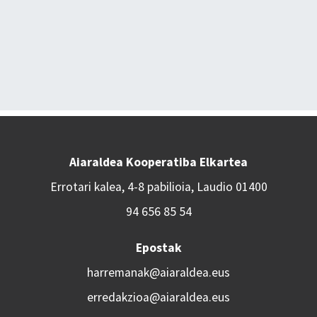
Aiaraldea Kooperatiba Elkartea
Errotari kalea, 4-8 pabilioia, Laudio 01400
94 656 85 54
Epostak
harremanak@aiaraldea.eus
erredakzioa@aiaraldea.eus