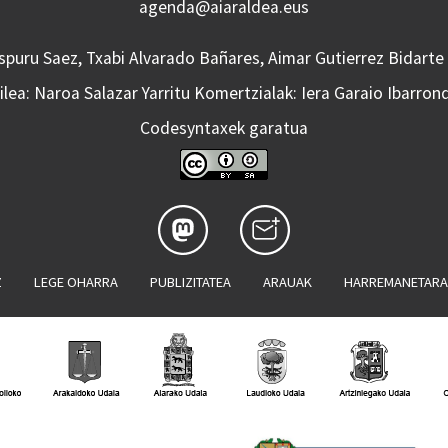
agenda@aiaraldea.eus
Aspuru Saez, Txabi Alvarado Bañares, Aimar Gutierrez Bidarte
lea: Naroa Salazar Yarritu Komertzialak: Iera Garaio Ibarron
Codesyntaxek garatua
Z
LEGE OHARRA
PUBLIZITATEA
ARAUAK
HARREMANETAR