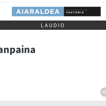
LAUDIO
anpaina