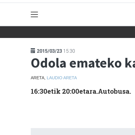
2015/03/23
15:30
Odola emateko k
ARETA,
LAUDIO
ARETA
16:30etik 20:00etara.Autobusa.