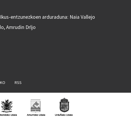
 Ikus-entzunezkoen arduraduna: Naia Vallejo
do, Amrudin Drljo
AKO
RSS