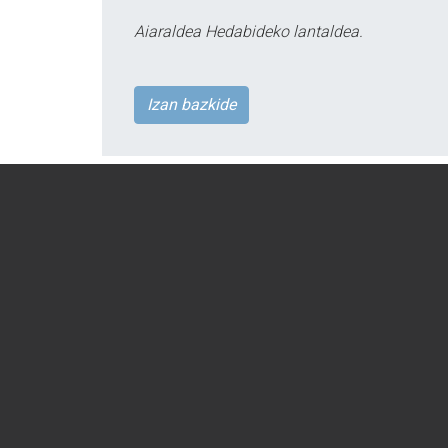
Aiaraldea Hedabideko lantaldea.
Izan bazkide