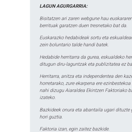
LAGUN AGURGARRIA:
Bisitatzen ari zaren webgune hau euskararen
berrituak garatzen duen tresnetako bat da.
Euskarazko hedabideak sortu eta eskualdean
zein boluntario talde handi batek.
Hedabide herritarra da gurea, eskualdeko her
ditugun diru-laguntzak eta publizitatea ez ba
Herritarra, anitza eta independentea den kaze
horretarako, zure ekarpena ere ezinbestekoa z
nahi dizugu Aiaraldea Ekintzen Faktoriako ba
izateko.
Bazkideek onura eta abantaila ugari dituzte
hori guztia.
Faktoria izan, egin zaitez bazkide.