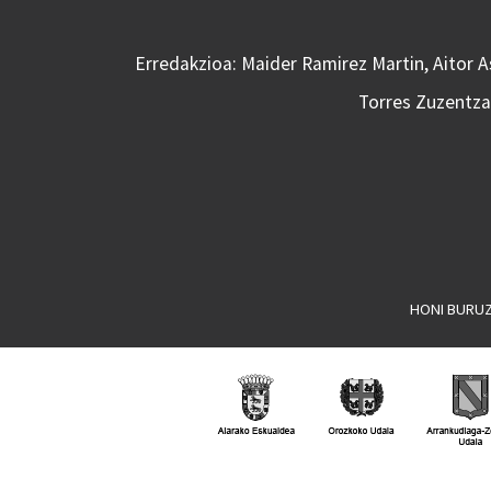
Erredakzioa: Maider Ramirez Martin, Aitor 
Torres Zuzentzai
HONI BURU