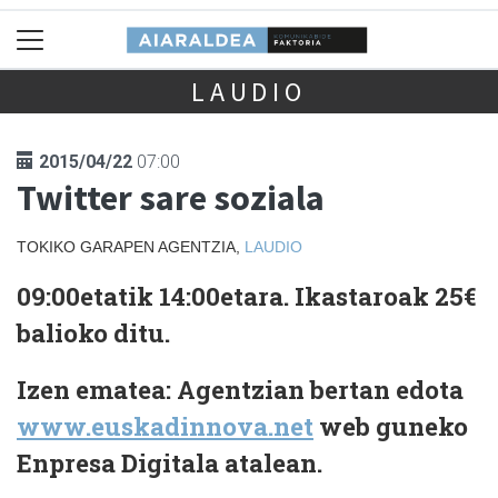
LAUDIO
2015/04/22
07:00
Twitter sare soziala
TOKIKO GARAPEN AGENTZIA,
LAUDIO
09:00etatik 14:00etara. Ikastaroak 25€
balioko ditu.
Izen ematea: Agentzian bertan edota
www.euskadinnova.net
web guneko
Enpresa Digitala atalean.