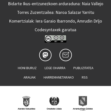
Bidarte Ikus-entzunezkoen arduraduna: Naia Vallejo
Torres Zuzentzailea: Naroa Salazar Yarritu
Komertzialak: Iera Garaio Ibarrondo, Amrudin Drljo
Codesyntaxek garatua
HONI BURUZ
LEGE OHARRA
PUBLIZITATEA
ARAUAK
HARREMANETARAKO
RSS