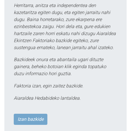
Herritarra, anitza eta independentea den
kazetaritza egiten dugu, eta egiten jarraitu nahi
dugu. Baina horretarako, zure ekarpena ere
ezinbestekoa zaigu. Hori dela eta, gure edukien
hartzaile zaren horri eskatu nahi dizugu Aiaraldea
Ekintzen Faktoriako bazkide egiteko, zure
sustengua emateko, lanean jarraitu ahal izateko.
Bazkideek onura eta abantaila ugari dituzte
gainera, beheko botoian klik eginda topatuko
duzu informazio hori guztia.
Faktoria izan, egin zaitez bazkide.
Aiaraldea Hedabideko lantaldea.
Izan bazkide