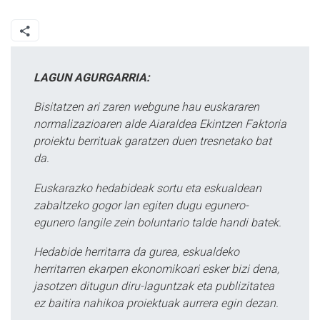
LAGUN AGURGARRIA:
Bisitatzen ari zaren webgune hau euskararen
normalizazioaren alde Aiaraldea Ekintzen Faktoria
proiektu berrituak garatzen duen tresnetako bat
da.
Euskarazko hedabideak sortu eta eskualdean
zabaltzeko gogor lan egiten dugu egunero-
egunero langile zein boluntario talde handi batek.
Hedabide herritarra da gurea, eskualdeko
herritarren ekarpen ekonomikoari esker bizi dena,
jasotzen ditugun diru-laguntzak eta publizitatea
ez baitira nahikoa proiektuak aurrera egin dezan.