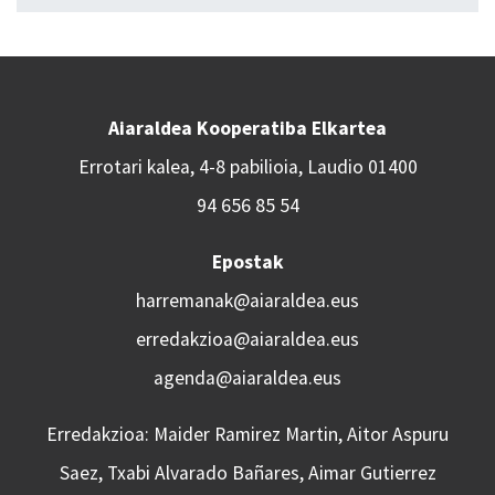
Aiaraldea Kooperatiba Elkartea
Errotari kalea, 4-8 pabilioia, Laudio 01400
94 656 85 54
Epostak
harremanak@aiaraldea.eus
erredakzioa@aiaraldea.eus
agenda@aiaraldea.eus
Erredakzioa: Maider Ramirez Martin, Aitor Aspuru
Saez, Txabi Alvarado Bañares, Aimar Gutierrez