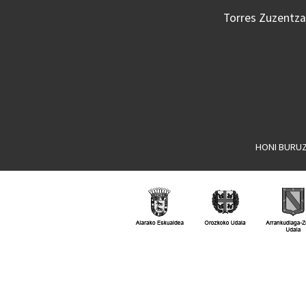
Torres Zuzentzai
HONI BURU