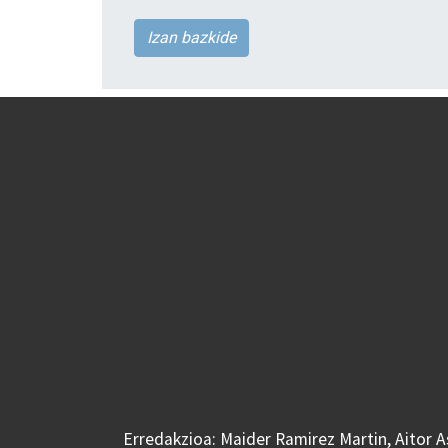
Izan bazkide
Erredakzioa: Maider Ramirez Martin, Aitor 