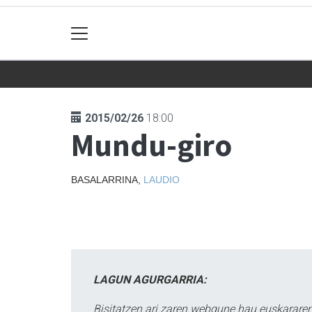
2015/02/26
18:00
Mundu-giro
BASALARRINA,
LAUDIO
LAGUN AGURGARRIA:
Bisitatzen ari zaren webgune hau euskararen