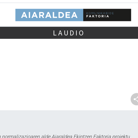
LAUDIO
 normalizazioaren alde Aiaraldea Ekintzen Faktoria proiektu