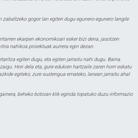
 zabaltzeko gogor lan egiten dugu egunero-egunero langile
ritarren ekarpen ekonomikoari esker bizi dena, jasotzen
itira nahikoa proiektuak aurrera egin dezan.
taritza egiten dugu, eta egiten jarraitu nahi dugu. Baina
aigu. Hori dela eta, gure edukien hartzaile zaren horri eskatu
zkide egiteko, zure sustengua emateko, lanean jarraitu ahal
 gainera, beheko botoian klik eginda topatuko duzu informazio