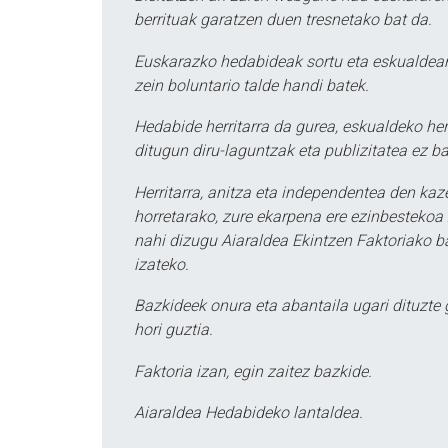
berrituak garatzen duen tresnetako bat da.
Euskarazko hedabideak sortu eta eskualdean
zein boluntario talde handi batek.
Hedabide herritarra da gurea, eskualdeko her
ditugun diru-laguntzak eta publizitatea ez ba
Herritarra, anitza eta independentea den kaze
horretarako, zure ekarpena ere ezinbestekoa z
nahi dizugu Aiaraldea Ekintzen Faktoriako ba
izateko.
Bazkideek onura eta abantaila ugari dituzte
hori guztia.
Faktoria izan, egin zaitez bazkide.
Aiaraldea Hedabideko lantaldea.