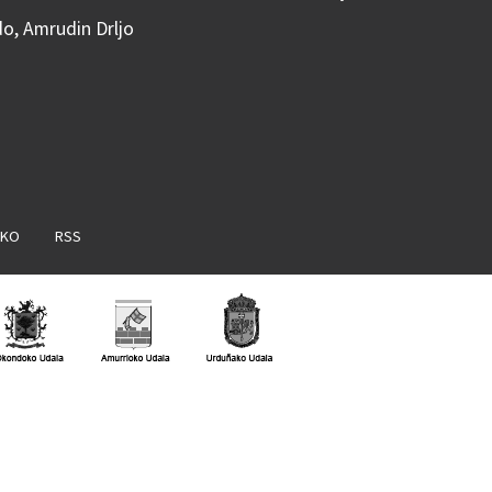
do, Amrudin Drljo
AKO
RSS