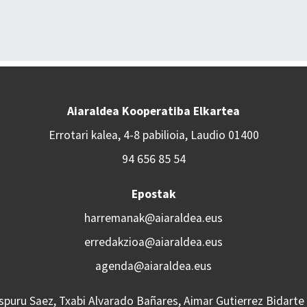
Aiaraldea Kooperatiba Elkartea
Errotari kalea, 4-8 pabilioia, Laudio 01400
94 656 85 54
Epostak
harremanak@aiaraldea.eus
erredakzioa@aiaraldea.eus
agenda@aiaraldea.eus
Aspuru Saez, Txabi Alvarado Bañares, Aimar Gutierrez Bidarte