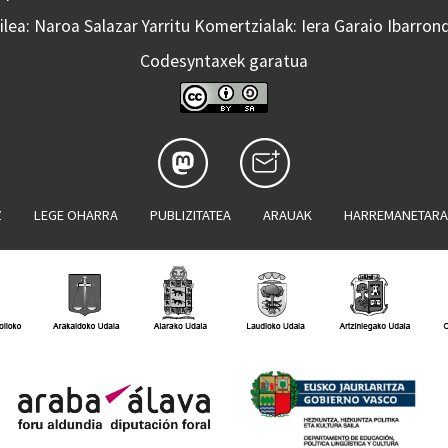
lea: Naroa Salazar Yarritu Komertzialak: Iera Garaio Ibarron
Codesyntaxek garatua
Z
LEGE OHARRA
PUBLIZITATEA
ARAUAK
HARREMANETAR