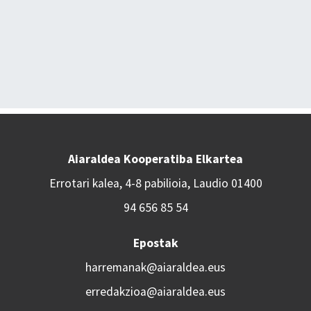
Aiaraldea Kooperatiba Elkartea
Errotari kalea, 4-8 pabilioia, Laudio 01400
94 656 85 54
Epostak
harremanak@aiaraldea.eus
erredakzioa@aiaraldea.eus