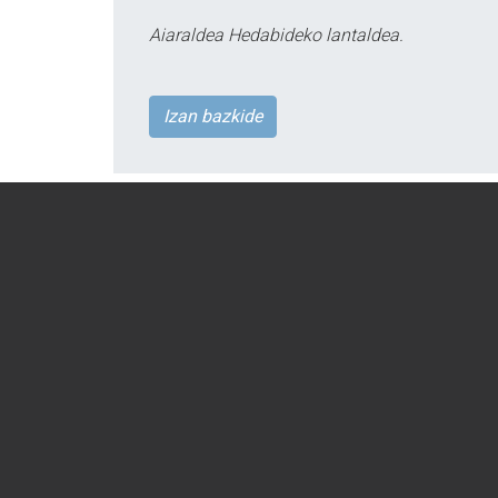
Aiaraldea Hedabideko lantaldea.
Izan bazkide