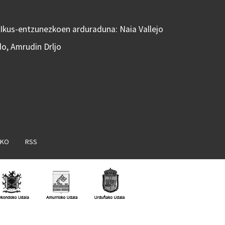
 Ikus-entzunezkoen arduraduna: Naia Vallejo
do, Amrudin Drljo
AKO
RSS