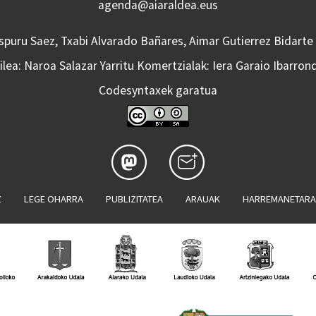
agenda@aiaraldea.eus
Aspuru Saez, Txabi Alvarado Bañares, Aimar Gutierrez Bidarte
lea: Naroa Salazar Yarritu Komertzialak: Iera Garaio Ibarron
Codesyntaxek garatua
Z
LEGE OHARRA
PUBLIZITATEA
ARAUAK
HARREMANETAR