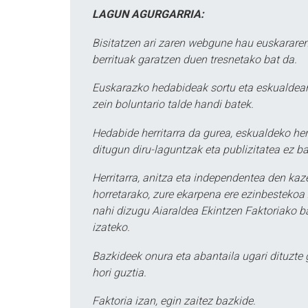
LAGUN AGURGARRIA:
Bisitatzen ari zaren webgune hau euskararen
berrituak garatzen duen tresnetako bat da.
Euskarazko hedabideak sortu eta eskualdean
zein boluntario talde handi batek.
Hedabide herritarra da gurea, eskualdeko her
ditugun diru-laguntzak eta publizitatea ez ba
Herritarra, anitza eta independentea den kaze
horretarako, zure ekarpena ere ezinbestekoa z
nahi dizugu Aiaraldea Ekintzen Faktoriako ba
izateko.
Bazkideek onura eta abantaila ugari dituzte
hori guztia.
Faktoria izan, egin zaitez bazkide.