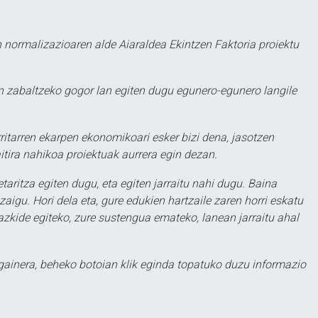
 normalizazioaren alde Aiaraldea Ekintzen Faktoria proiektu
 zabaltzeko gogor lan egiten dugu egunero-egunero langile
ritarren ekarpen ekonomikoari esker bizi dena, jasotzen
itira nahikoa proiektuak aurrera egin dezan.
taritza egiten dugu, eta egiten jarraitu nahi dugu. Baina
aigu. Hori dela eta, gure edukien hartzaile zaren horri eskatu
zkide egiteko, zure sustengua emateko, lanean jarraitu ahal
 gainera, beheko botoian klik eginda topatuko duzu informazio