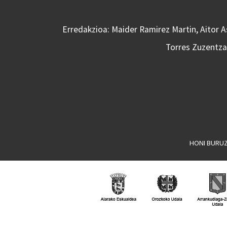
Erredakzioa: Maider Ramirez Martin, Aitor 
Torres Zuzentzai
HONI BURU