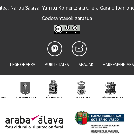
lea: Naroa Salazar Yarritu Komertzialak: Iera Garaio Ibarron
Codesyntaxek garatua
Z
LEGE OHARRA
PUBLIZITATEA
ARAUAK
HARREMANETAR