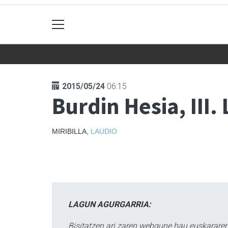
2015/05/24
06:15
Burdin Hesia, III
MIRIBILLA,
LAUDIO
LAGUN AGURGARRIA:
Bisitatzen ari zaren webgune hau euskararen