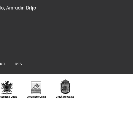
do, Amrudin Drljo
AKO
RSS