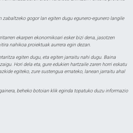
 zabaltzeko gogor lan egiten dugu egunero-egunero langile
ritarren ekarpen ekonomikoari esker bizi dena, jasotzen
itira nahikoa proiektuak aurrera egin dezan.
taritza egiten dugu, eta egiten jarraitu nahi dugu. Baina
aigu. Hori dela eta, gure edukien hartzaile zaren horri eskatu
zkide egiteko, zure sustengua emateko, lanean jarraitu ahal
 gainera, beheko botoian klik eginda topatuko duzu informazio