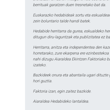
berrituak garatzen duen tresnetako bat da.
Euskarazko hedabideak sortu eta eskualdean
zein boluntario talde handi batek.
Hedabide herritarra da gurea, eskualdeko her
ditugun diru-laguntzak eta publizitatea ez ba
Herritarra, anitza eta independentea den kaze
horretarako, zure ekarpena ere ezinbestekoa z
nahi dizugu Aiaraldea Ekintzen Faktoriako ba
izateko.
Bazkideek onura eta abantaila ugari dituzte
hori guztia.
Faktoria izan, egin zaitez bazkide.
Aiaraldea Hedabideko lantaldea.