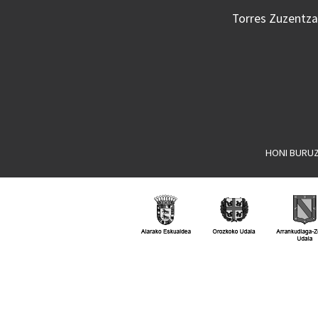
Torres Zuzentzai
HONI BURU