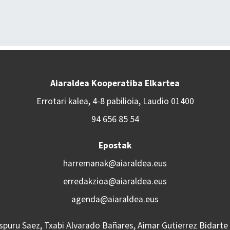
Aiaraldea Kooperatiba Elkartea
Errotari kalea, 4-8 pabilioia, Laudio 01400
94 656 85 54
Epostak
harremanak@aiaraldea.eus
erredakzioa@aiaraldea.eus
agenda@aiaraldea.eus
Aspuru Saez, Txabi Alvarado Bañares, Aimar Gutierrez Bidarte