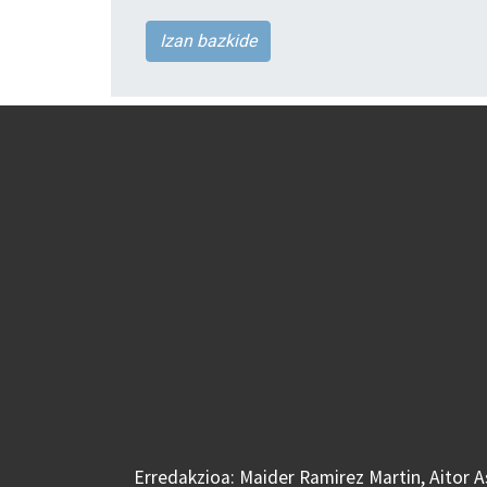
Izan bazkide
Erredakzioa: Maider Ramirez Martin, Aitor 