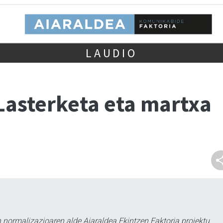
LAUDIO
. Lasterketa eta martxa
 normalizazioaren alde Aiaraldea Ekintzen Faktoria proiektu