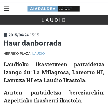
LAUDIO
2015/04/24
15:15
Haur danborrada
HERRIKO PLAZA,
LAUDIO
Laudioko Ikastetxeen partaidetza
izango du: La Milagrosa, Lateorro HI,
Lamuza HI eta Laudio Ikastola.
Aurten partaidetza bereziarekin:
Azpeitiako Ikasberri ikastola.