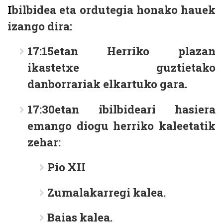
I
bilbidea eta ordutegia honako hauek
izango dira:
17:15etan Herriko plazan
ikastetxe guztietako
danborrariak elkartuko gara.
17:30etan ibilbideari hasiera
emango diogu herriko kaleetatik
zehar:
Pio XII
Zumalakarregi kalea.
Baias kalea.