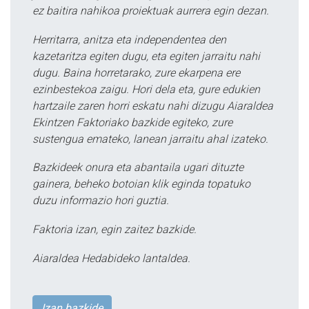
ez baitira nahikoa proiektuak aurrera egin dezan.
Herritarra, anitza eta independentea den
kazetaritza egiten dugu, eta egiten jarraitu nahi
dugu. Baina horretarako, zure ekarpena ere
ezinbestekoa zaigu. Hori dela eta, gure edukien
hartzaile zaren horri eskatu nahi dizugu Aiaraldea
Ekintzen Faktoriako bazkide egiteko, zure
sustengua emateko, lanean jarraitu ahal izateko.
Bazkideek onura eta abantaila ugari dituzte
gainera, beheko botoian klik eginda topatuko
duzu informazio hori guztia.
Faktoria izan, egin zaitez bazkide.
Aiaraldea Hedabideko lantaldea.
Izan bazkide