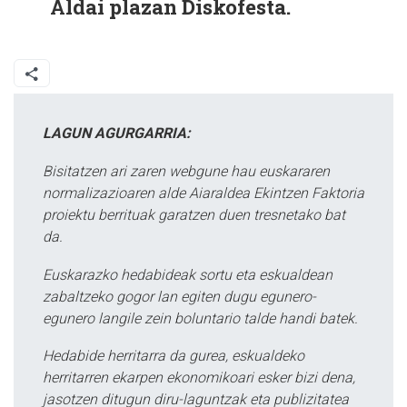
Aldai plazan Diskofesta.
LAGUN AGURGARRIA:
Bisitatzen ari zaren webgune hau euskararen
normalizazioaren alde Aiaraldea Ekintzen Faktoria
proiektu berrituak garatzen duen tresnetako bat
da.
Euskarazko hedabideak sortu eta eskualdean
zabaltzeko gogor lan egiten dugu egunero-
egunero langile zein boluntario talde handi batek.
Hedabide herritarra da gurea, eskualdeko
herritarren ekarpen ekonomikoari esker bizi dena,
jasotzen ditugun diru-laguntzak eta publizitatea