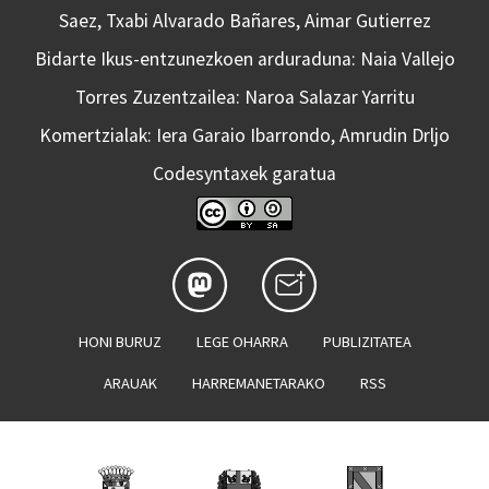
Saez, Txabi Alvarado Bañares, Aimar Gutierrez
Bidarte Ikus-entzunezkoen arduraduna: Naia Vallejo
Torres Zuzentzailea: Naroa Salazar Yarritu
Komertzialak: Iera Garaio Ibarrondo, Amrudin Drljo
Codesyntaxek garatua
HONI BURUZ
LEGE OHARRA
PUBLIZITATEA
ARAUAK
HARREMANETARAKO
RSS