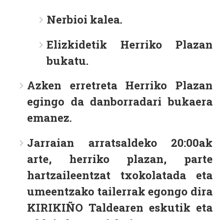
Nerbioi kalea.
Elizkidetik Herriko Plazan
bukatu.
Azken erretreta Herriko Plazan
egingo da danborradari bukaera
emanez.
Jarraian arratsaldeko 20:00ak
arte, herriko plazan, parte
hartzaileentzat txokolatada eta
umeentzako tailerrak egongo dira
KIRIKIÑO Taldearen eskutik eta