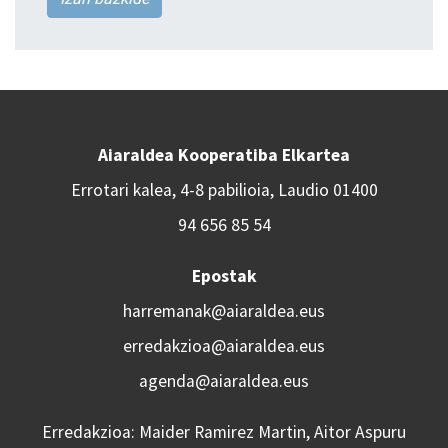
Aiaraldea Kooperatiba Elkartea
Errotari kalea, 4-8 pabilioia, Laudio 01400
94 656 85 54
Epostak
harremanak@aiaraldea.eus
erredakzioa@aiaraldea.eus
agenda@aiaraldea.eus
Erredakzioa: Maider Ramirez Martin, Aitor Aspuru