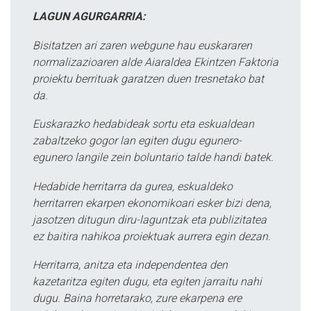
LAGUN AGURGARRIA:
Bisitatzen ari zaren webgune hau euskararen
normalizazioaren alde Aiaraldea Ekintzen Faktoria
proiektu berrituak garatzen duen tresnetako bat
da.
Euskarazko hedabideak sortu eta eskualdean
zabaltzeko gogor lan egiten dugu egunero-
egunero langile zein boluntario talde handi batek.
Hedabide herritarra da gurea, eskualdeko
herritarren ekarpen ekonomikoari esker bizi dena,
jasotzen ditugun diru-laguntzak eta publizitatea
ez baitira nahikoa proiektuak aurrera egin dezan.
Herritarra, anitza eta independentea den
kazetaritza egiten dugu, eta egiten jarraitu nahi
dugu. Baina horretarako, zure ekarpena ere