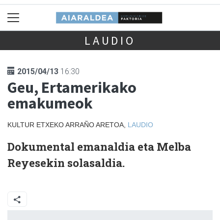
LAUDIO
2015/04/13
16:30
Geu, Ertamerikako
emakumeok
KULTUR ETXEKO ARRAÑO ARETOA,
LAUDIO
Dokumental emanaldia eta Melba
Reyesekin solasaldia.