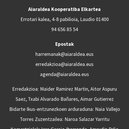
Aiaraldea Kooperatiba Elkartea
Errotari kalea, 4-8 pabilioia, Laudio 01400
94 656 85 54
Epostak
harremanak@aiaraldea.eus
erredakzioa@aiaraldea.eus
agenda@aiaraldea.eus
Erredakzioa: Maider Ramirez Martin, Aitor Aspuru
Saez, Txabi Alvarado Bañares, Aimar Gutierrez
Bidarte Ikus-entzunezkoen arduraduna: Naia Vallejo
Torres Zuzentzailea: Naroa Salazar Yarritu