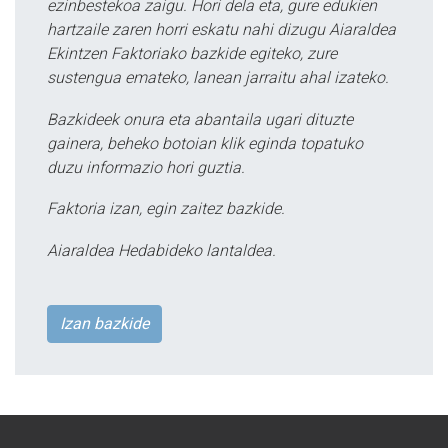
ezinbestekoa zaigu. Hori dela eta, gure edukien
hartzaile zaren horri eskatu nahi dizugu Aiaraldea
Ekintzen Faktoriako bazkide egiteko, zure
sustengua emateko, lanean jarraitu ahal izateko.
Bazkideek onura eta abantaila ugari dituzte
gainera, beheko botoian klik eginda topatuko
duzu informazio hori guztia.
Faktoria izan, egin zaitez bazkide.
Aiaraldea Hedabideko lantaldea.
Izan bazkide