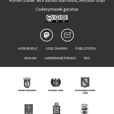
Komertzialak: Iera Garaio Ibarrondo, Amrudin Drljo
Codesyntaxek garatua
HONI BURUZ
LEGE OHARRA
PUBLIZITATEA
ARAUAK
HARREMANETARAKO
RSS