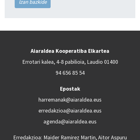
Izan bazkide
Aiaraldea Kooperatiba Elkartea
Errotari kalea, 4-8 pabilioia, Laudio 01400
94 656 85 54
Epostak
harremanak@aiaraldea.eus
erredakzioa@aiaraldea.eus
agenda@aiaraldea.eus
Erredakzioa: Maider Ramirez Martin, Aitor Aspuru