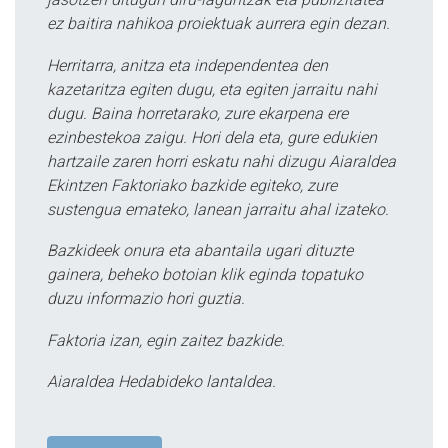
ez baitira nahikoa proiektuak aurrera egin dezan.
Herritarra, anitza eta independentea den
kazetaritza egiten dugu, eta egiten jarraitu nahi
dugu. Baina horretarako, zure ekarpena ere
ezinbestekoa zaigu. Hori dela eta, gure edukien
hartzaile zaren horri eskatu nahi dizugu Aiaraldea
Ekintzen Faktoriako bazkide egiteko, zure
sustengua emateko, lanean jarraitu ahal izateko.
Bazkideek onura eta abantaila ugari dituzte
gainera, beheko botoian klik eginda topatuko
duzu informazio hori guztia.
Faktoria izan, egin zaitez bazkide.
Aiaraldea Hedabideko lantaldea.