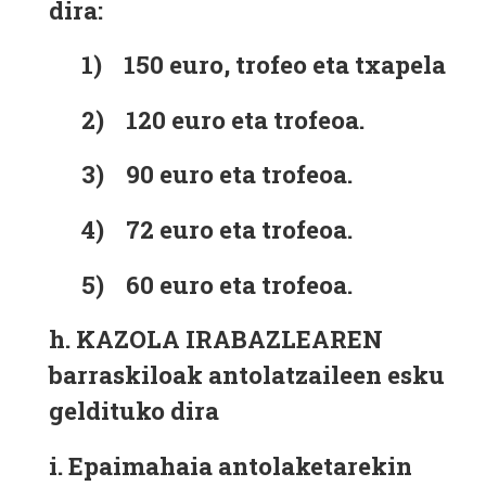
dira:
1) 150 euro, trofeo eta txapela
2) 120 euro eta trofeoa.
3) 90 euro eta trofeoa.
4) 72 euro eta trofeoa.
5) 60 euro eta trofeoa.
h. KAZOLA IRABAZLEAREN
barraskiloak antolatzaileen esku
geldituko dira
i.
Epaimahaia antolaketarekin