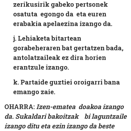
zerikusirik gabeko pertsonek
osatuta egongo da eta euren
erabakia apelaezina izango da.
j.
Lehiaketa bitartean
gorabeheraren bat gertatzen bada,
antolatzaileak ez dira horien
erantzule izango.
k.
Partaide guztiei oroigarri bana
emango zaie.
OHARRA:
Izen-ematea doakoa izango
da. Sukaldari bakoitzak bi laguntzaile
izango ditu eta ezin izango da beste