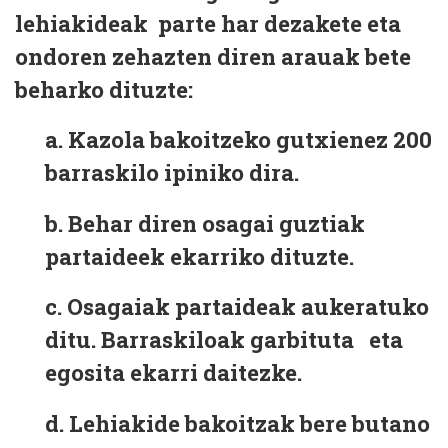
lehiakideak parte har dezakete eta
ondoren zehazten diren arauak bete
beharko dituzte:
a
. Kazola bakoitzeko gutxienez 200
barraskilo ipiniko dira.
b.
Behar diren osagai guztiak
partaideek ekarriko dituzte.
c.
Osagaiak partaideak aukeratuko
ditu. Barraskiloak garbituta eta
egosita ekarri daitezke
.
d.
Lehiakide bakoitzak bere butano