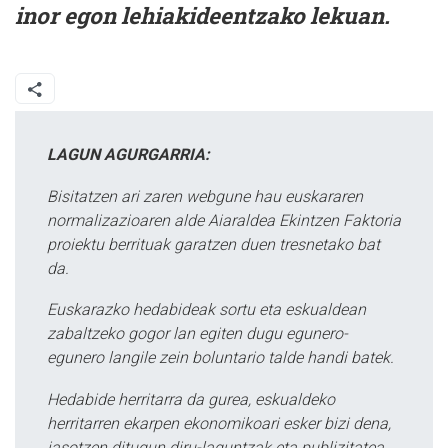
inor egon lehiakideentzako lekuan.
LAGUN AGURGARRIA:
Bisitatzen ari zaren webgune hau euskararen
normalizazioaren alde Aiaraldea Ekintzen Faktoria
proiektu berrituak garatzen duen tresnetako bat
da.
Euskarazko hedabideak sortu eta eskualdean
zabaltzeko gogor lan egiten dugu egunero-
egunero langile zein boluntario talde handi batek.
Hedabide herritarra da gurea, eskualdeko
herritarren ekarpen ekonomikoari esker bizi dena,
jasotzen ditugun diru-laguntzak eta publizitatea