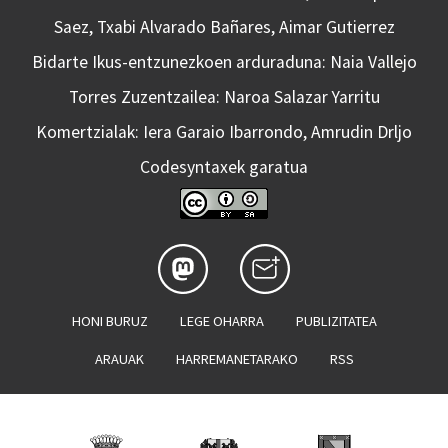
Saez, Txabi Alvarado Bañares, Aimar Gutierrez
Bidarte Ikus-entzunezkoen arduraduna: Naia Vallejo
Torres Zuzentzailea: Naroa Salazar Yarritu
Komertzialak: Iera Garaio Ibarrondo, Amrudin Drljo
Codesyntaxek garatua
HONI BURUZ
LEGE OHARRA
PUBLIZITATEA
ARAUAK
HARREMANETARAKO
RSS