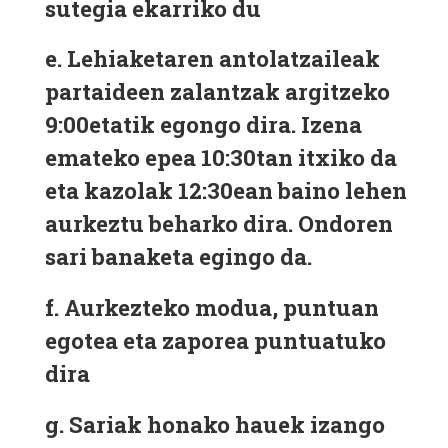
sutegia ekarriko du
e.
Lehiaketaren antolatzaileak
partaideen zalantzak argitzeko
9:00etatik egongo dira. Izena
emateko epea 10:30tan itxiko da
eta kazolak 12:30ean baino lehen
aurkeztu beharko dira. Ondoren
sari banaketa egingo da.
f.
Aurkezteko modua, puntuan
egotea eta zaporea puntuatuko
dira
g.
Sariak honako hauek izango