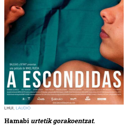
LHUI,
LAUDIO
Hamabi
urtetik gorakoentzat
.