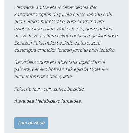
Herritarra, anitza eta independentea den
kazetaritza egiten dugu, eta egiten jarraitu nahi
dugu. Baina horretarako, zure ekarpena ere
ezinbestekoa zaigu. Hori dela eta, gure edukien
hartzaile zaren horri eskatu nahi dizugu Aiaraldea
Ekintzen Faktoriako bazkide egiteko, zure
sustengua emateko, lanean jarraitu ahal izateko.
Bazkideek onura eta abantaila ugari dituzte
gainera, beheko botoian klik eginda topatuko
duzu informazio hori guztia.
Faktoria izan, egin zaitez bazkide.
Aiaraldea Hedabideko lantaldea.
Izan bazkide