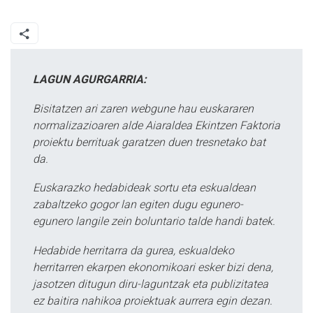
LAGUN AGURGARRIA:
Bisitatzen ari zaren webgune hau euskararen
normalizazioaren alde Aiaraldea Ekintzen Faktoria
proiektu berrituak garatzen duen tresnetako bat
da.
Euskarazko hedabideak sortu eta eskualdean
zabaltzeko gogor lan egiten dugu egunero-
egunero langile zein boluntario talde handi batek.
Hedabide herritarra da gurea, eskualdeko
herritarren ekarpen ekonomikoari esker bizi dena,
jasotzen ditugun diru-laguntzak eta publizitatea
ez baitira nahikoa proiektuak aurrera egin dezan.