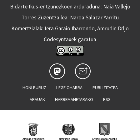
Bidarte Ikus-entzunezkoen arduraduna: Naia Vallejo
Torres Zuzentzailea: Naroa Salazar Yarritu
Komertzialak: Iera Garaio Ibarrondo, Amrudin Drljo
Codesyntaxek garatua
HONI BURUZ
LEGE OHARRA
PUBLIZITATEA
ARAUAK
HARREMANETARAKO
RSS