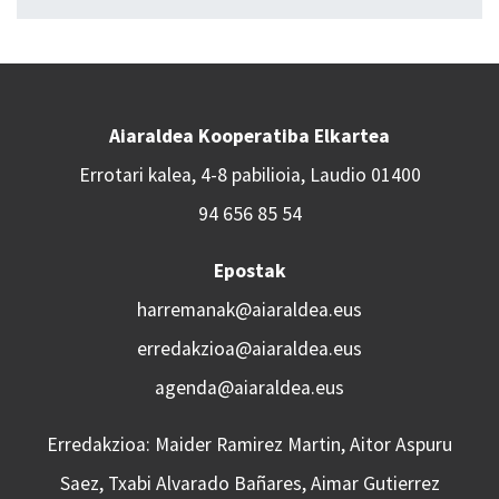
Aiaraldea Kooperatiba Elkartea
Errotari kalea, 4-8 pabilioia, Laudio 01400
94 656 85 54
Epostak
harremanak@aiaraldea.eus
erredakzioa@aiaraldea.eus
agenda@aiaraldea.eus
Erredakzioa: Maider Ramirez Martin, Aitor Aspuru
Saez, Txabi Alvarado Bañares, Aimar Gutierrez