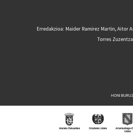
Erredakzioa: Maider Ramirez Martin, Aitor 
Torres Zuzentzai
HONI BURU