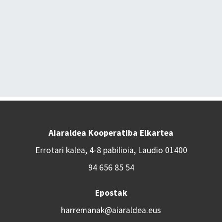
Aiaraldea Kooperatiba Elkartea
Errotari kalea, 4-8 pabilioia, Laudio 01400
94 656 85 54
Epostak
harremanak@aiaraldea.eus