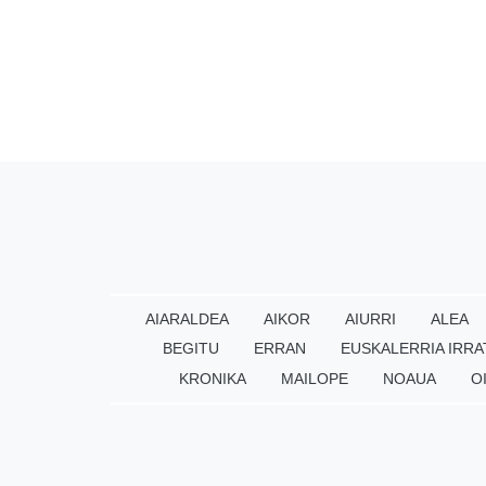
AIARALDEA
AIKOR
AIURRI
ALEA
BEGITU
ERRAN
EUSKALERRIA IRRA
KRONIKA
MAILOPE
NOAUA
O