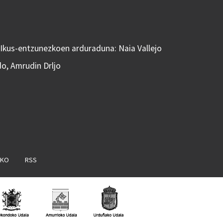
 Ikus-entzunezkoen arduraduna: Naia Vallejo
do, Amrudin Drljo
AKO
RSS