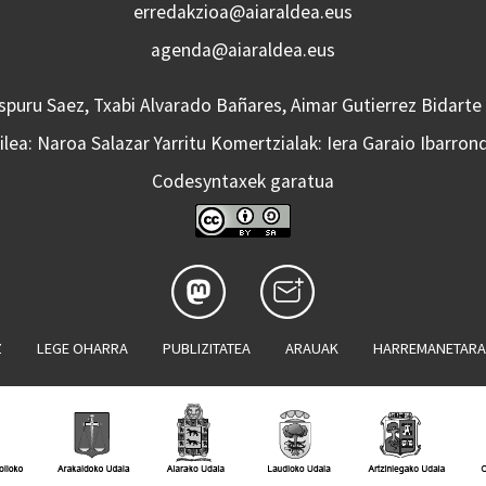
erredakzioa@aiaraldea.eus
agenda@aiaraldea.eus
Aspuru Saez, Txabi Alvarado Bañares, Aimar Gutierrez Bidarte
lea: Naroa Salazar Yarritu Komertzialak: Iera Garaio Ibarron
Codesyntaxek garatua
Z
LEGE OHARRA
PUBLIZITATEA
ARAUAK
HARREMANETAR