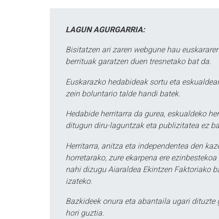
LAGUN AGURGARRIA:
Bisitatzen ari zaren webgune hau euskararen
berrituak garatzen duen tresnetako bat da.
Euskarazko hedabideak sortu eta eskualdean
zein boluntario talde handi batek.
Hedabide herritarra da gurea, eskualdeko her
ditugun diru-laguntzak eta publizitatea ez ba
Herritarra, anitza eta independentea den kaze
horretarako, zure ekarpena ere ezinbestekoa z
nahi dizugu Aiaraldea Ekintzen Faktoriako ba
izateko.
Bazkideek onura eta abantaila ugari dituzte
hori guztia.