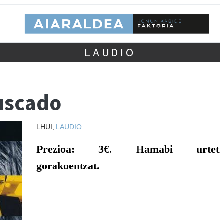
LAUDIO
uscado
LHUI,
LAUDIO
Prezioa:
3€. Hamabi
urteti
gorakoentzat
.