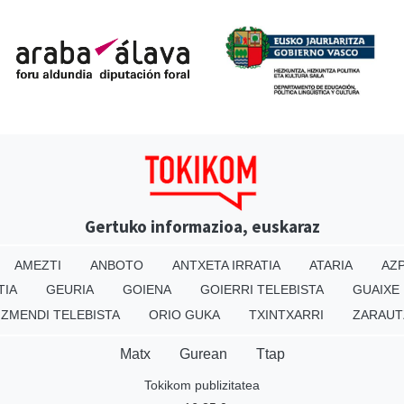
Gertuko informazioa, euskaraz
AMEZTI
ANBOTO
ANTXETA IRRATIA
ATARIA
AZP
TIA
GEURIA
GOIENA
GOIERRI TELEBISTA
GUAIXE
IZMENDI TELEBISTA
ORIO GUKA
TXINTXARRI
ZARAUT
Matx
Gurean
Ttap
Tokikom publizitatea