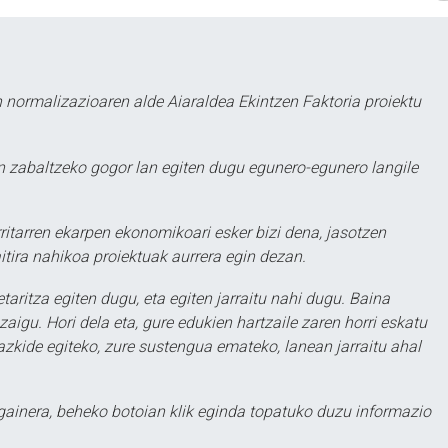
 normalizazioaren alde Aiaraldea Ekintzen Faktoria proiektu
 zabaltzeko gogor lan egiten dugu egunero-egunero langile
ritarren ekarpen ekonomikoari esker bizi dena, jasotzen
itira nahikoa proiektuak aurrera egin dezan.
taritza egiten dugu, eta egiten jarraitu nahi dugu. Baina
aigu. Hori dela eta, gure edukien hartzaile zaren horri eskatu
zkide egiteko, zure sustengua emateko, lanean jarraitu ahal
 gainera, beheko botoian klik eginda topatuko duzu informazio