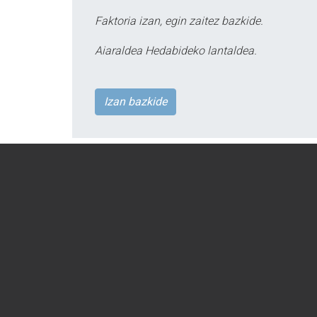
Faktoria izan, egin zaitez bazkide.
Aiaraldea Hedabideko lantaldea.
Izan bazkide