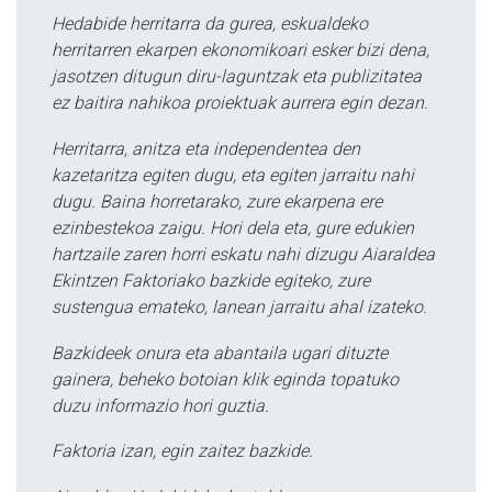
Hedabide herritarra da gurea, eskualdeko
herritarren ekarpen ekonomikoari esker bizi dena,
jasotzen ditugun diru-laguntzak eta publizitatea
ez baitira nahikoa proiektuak aurrera egin dezan.
Herritarra, anitza eta independentea den
kazetaritza egiten dugu, eta egiten jarraitu nahi
dugu. Baina horretarako, zure ekarpena ere
ezinbestekoa zaigu. Hori dela eta, gure edukien
hartzaile zaren horri eskatu nahi dizugu Aiaraldea
Ekintzen Faktoriako bazkide egiteko, zure
sustengua emateko, lanean jarraitu ahal izateko.
Bazkideek onura eta abantaila ugari dituzte
gainera, beheko botoian klik eginda topatuko
duzu informazio hori guztia.
Faktoria izan, egin zaitez bazkide.