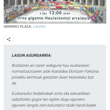
HERRIKO PLAZA,
LAUDIO
LAGUN AGURGARRIA:
Bisitatzen ari zaren webgune hau euskararen
normalizazioaren alde Aiaraldea Ekintzen Faktoria
proiektu berrituak garatzen duen tresnetako bat
da.
Euskarazko hedabideak sortu eta eskualdean
zabaltzeko gogor lan egiten dugu egunero-
egunero langile zein boluntario talde handi batek.