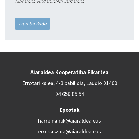
Aiaraldea Hedabideko lantaldea.
Izan bazkide
Aiaraldea Kooperatiba Elkartea
Errotari kalea, 4-8 pabilioia, Laudio 01400
94 656 85 54
Epostak
harremanak@aiaraldea.eus
erredakzioa@aiaraldea.eus