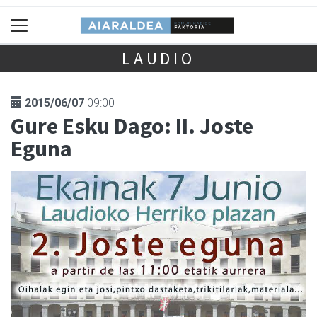
LAUDIO
2015/06/07
09:00
Gure Esku Dago: II. Joste
Eguna