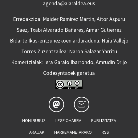
agenda@aiaraldea.eus
Erredakzioa: Maider Ramirez Martin, Aitor Aspuru
Saez, Txabi Alvarado Bañares, Aimar Gutierrez
Bidarte Ikus-entzunezkoen arduraduna: Naia Vallejo
Torres Zuzentzailea: Naroa Salazar Yarritu
Komertzialak: Iera Garaio Ibarrondo, Amrudin Drljo
Codesyntaxek garatua
HONI BURUZ
LEGE OHARRA
PUBLIZITATEA
ARAUAK
HARREMANETARAKO
RSS