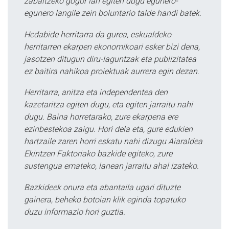
zabaltzeko gogor lan egiten dugu egunero-
egunero langile zein boluntario talde handi batek.
Hedabide herritarra da gurea, eskualdeko
herritarren ekarpen ekonomikoari esker bizi dena,
jasotzen ditugun diru-laguntzak eta publizitatea
ez baitira nahikoa proiektuak aurrera egin dezan.
Herritarra, anitza eta independentea den
kazetaritza egiten dugu, eta egiten jarraitu nahi
dugu. Baina horretarako, zure ekarpena ere
ezinbestekoa zaigu. Hori dela eta, gure edukien
hartzaile zaren horri eskatu nahi dizugu Aiaraldea
Ekintzen Faktoriako bazkide egiteko, zure
sustengua emateko, lanean jarraitu ahal izateko.
Bazkideek onura eta abantaila ugari dituzte
gainera, beheko botoian klik eginda topatuko
duzu informazio hori guztia.