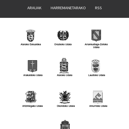
ARAUAK
HARREMANETARAKO
RSS