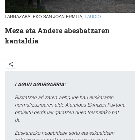
LARRAZABALEKO SAN JOAN ERMITA,
LAUDIO
Meza eta Andere abesbatzaren
kantaldia
LAGUN AGURGARRIA:
Bisitatzen ari zaren webgune hau euskararen
normalizazioaren alde Aiaraldea Ekintzen Faktoria
proiektu berrituak garatzen duen tresnetako bat
da.
Euskarazko hedabideak sortu eta eskualdean