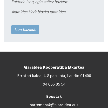
Faktoria izan, egin zaitez bazkide.
Aiaraldea Hedabideko lantaldea.
Izan bazkide
Aiaraldea Kooperatiba Elkartea
Errotari kalea, 4-8 pabilioia, Laudio 01400
94 656 85 54
Epostak
harremanak@aiaraldea.eus