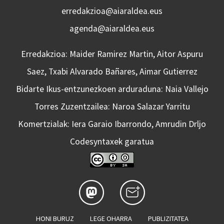
erredakzioa@aiaraldea.eus
agenda@aiaraldea.eus
Erredakzioa: Maider Ramirez Martin, Aitor Aspuru
Saez, Txabi Alvarado Bañares, Aimar Gutierrez
Bidarte Ikus-entzunezkoen arduraduna: Naia Vallejo
Torres Zuzentzailea: Naroa Salazar Yarritu
Komertzialak: Iera Garaio Ibarrondo, Amrudin Drljo
Codesyntaxek garatua
HONI BURUZ
LEGE OHARRA
PUBLIZITATEA