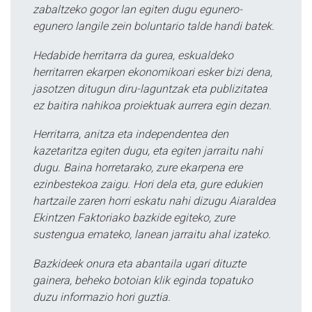
zabaltzeko gogor lan egiten dugu egunero-
egunero langile zein boluntario talde handi batek.
Hedabide herritarra da gurea, eskualdeko
herritarren ekarpen ekonomikoari esker bizi dena,
jasotzen ditugun diru-laguntzak eta publizitatea
ez baitira nahikoa proiektuak aurrera egin dezan.
Herritarra, anitza eta independentea den
kazetaritza egiten dugu, eta egiten jarraitu nahi
dugu. Baina horretarako, zure ekarpena ere
ezinbestekoa zaigu. Hori dela eta, gure edukien
hartzaile zaren horri eskatu nahi dizugu Aiaraldea
Ekintzen Faktoriako bazkide egiteko, zure
sustengua emateko, lanean jarraitu ahal izateko.
Bazkideek onura eta abantaila ugari dituzte
gainera, beheko botoian klik eginda topatuko
duzu informazio hori guztia.