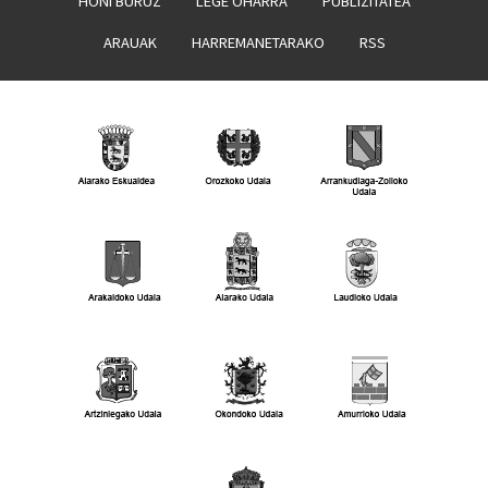
HONI BURUZ
LEGE OHARRA
PUBLIZITATEA
ARAUAK
HARREMANETARAKO
RSS