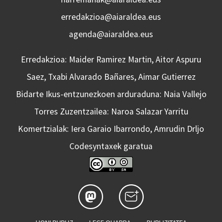
erredakzioa@aiaraldea.eus
agenda@aiaraldea.eus
Erredakzioa: Maider Ramirez Martin, Aitor Aspuru
Saez, Txabi Alvarado Bañares, Aimar Gutierrez
Bidarte Ikus-entzunezkoen arduraduna: Naia Vallejo
Torres Zuzentzailea: Naroa Salazar Yarritu
Komertzialak: Iera Garaio Ibarrondo, Amrudin Drljo
Codesyntaxek garatua