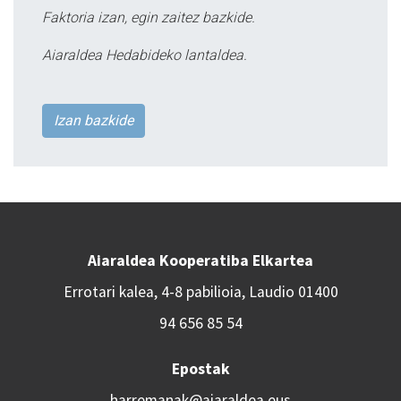
Faktoria izan, egin zaitez bazkide.
Aiaraldea Hedabideko lantaldea.
Izan bazkide
Aiaraldea Kooperatiba Elkartea
Errotari kalea, 4-8 pabilioia, Laudio 01400
94 656 85 54
Epostak
harremanak@aiaraldea.eus