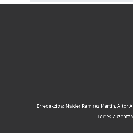
Erredakzioa: Maider Ramirez Martin, Aitor 
Torres Zuzentzai