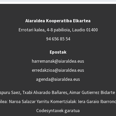
Aiaraldea Kooperatiba Elkartea
Errotari kalea, 4-8 pabilioia, Laudio 01400
94 656 85 54
Epostak
harremanak@aiaraldea.eus
erredakzioa@aiaraldea.eus
agenda@aiaraldea.eus
Aspuru Saez, Txabi Alvarado Bañares, Aimar Gutierrez Bidarte
lea: Naroa Salazar Yarritu Komertzialak: Iera Garaio Ibarron
Codesyntaxek garatua