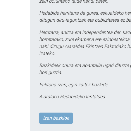
zein boluntario talde handi batek.
Hedabide herritarra da gurea, eskualdeko her
ditugun diru-laguntzak eta publizitatea ez ba
Herritarra, anitza eta independentea den kaze
horretarako, zure ekarpena ere ezinbestekoa z
nahi dizugu Aiaraldea Ekintzen Faktoriako ba
izateko.
Bazkideek onura eta abantaila ugari dituzte
hori guztia.
Faktoria izan, egin zaitez bazkide.
Aiaraldea Hedabideko lantaldea.
Izan bazkide