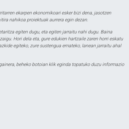
ritarren ekarpen ekonomikoari esker bizi dena, jasotzen
itira nahikoa proiektuak aurrera egin dezan.
taritza egiten dugu, eta egiten jarraitu nahi dugu. Baina
aigu. Hori dela eta, gure edukien hartzaile zaren horri eskatu
zkide egiteko, zure sustengua emateko, lanean jarraitu ahal
 gainera, beheko botoian klik eginda topatuko duzu informazio