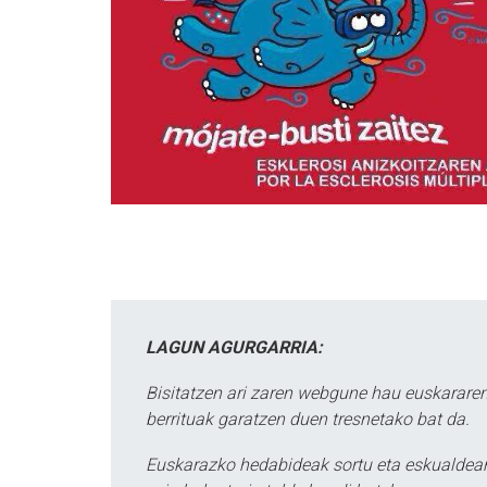
LAGUN AGURGARRIA:
Bisitatzen ari zaren webgune hau euskararen
berrituak garatzen duen tresnetako bat da.
Euskarazko hedabideak sortu eta eskualdean