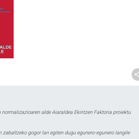
 normalizazioaren alde Aiaraldea Ekintzen Faktoria proiektu
 zabaltzeko gogor lan egiten dugu egunero-egunero langile