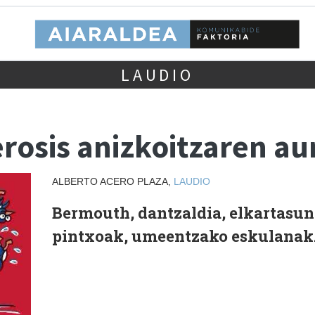
LAUDIO
lerosis anizkoitzaren au
ALBERTO ACERO PLAZA,
LAUDIO
Bermouth, dantzaldia, elkartasun
pintxoak, umeentzako eskulanak.