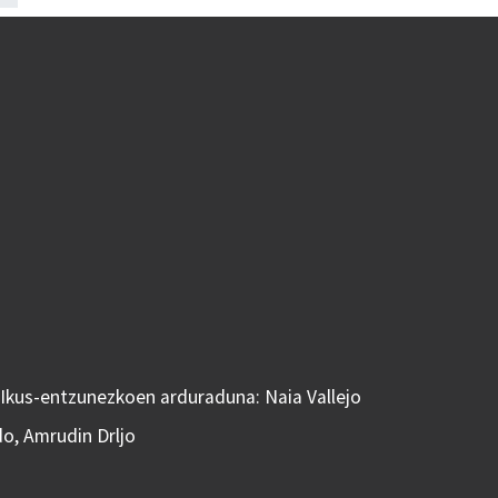
 Ikus-entzunezkoen arduraduna: Naia Vallejo
do, Amrudin Drljo