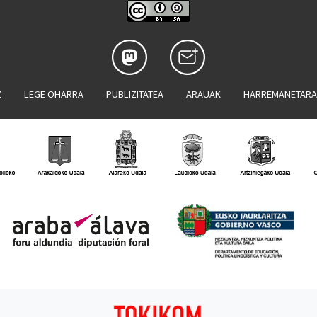
Z
LEGE OHARRA
PUBLIZITATEA
ARAUAK
HARREMANETAR