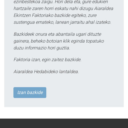
ezinbestekoa zaigu. Hori dela eta, gure edukien
hartzaile zaren horri eskatu nahi dizugu Aiaraldea
Ekintzen Faktoriako bazkide egiteko, zure
sustengua emateko, lanean jarraitu ahal izateko.
Bazkideek onura eta abantaila ugari dituzte
gainera, beheko botoian klik eginda topatuko
duzu informazio hori guztia.
Faktoria izan, egin zaitez bazkide.
Aiaraldea Hedabideko lantaldea.
Izan bazkide