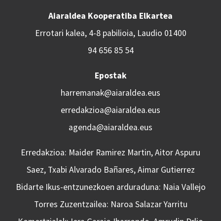
Aiaraldea Kooperatiba Elkartea
Errotari kalea, 4-8 pabilioia, Laudio 01400
94 656 85 54
Epostak
harremanak@aiaraldea.eus
erredakzioa@aiaraldea.eus
agenda@aiaraldea.eus
Erredakzioa: Maider Ramirez Martin, Aitor Aspuru
Saez, Txabi Alvarado Bañares, Aimar Gutierrez
Bidarte Ikus-entzunezkoen arduraduna: Naia Vallejo
Torres Zuzentzailea: Naroa Salazar Yarritu