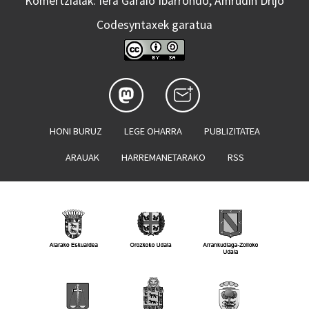
Komertzialak: Iera Garaio Ibarrondo, Amrudin Drljo
Codesyntaxek garatua
HONI BURUZ
LEGE OHARRA
PUBLIZITATEA
ARAUAK
HARREMANETARAKO
RSS