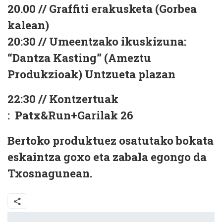
20.00 // Graffiti erakusketa (Gorbea
kalean)
20:30 // Umeentzako ikuskizuna:
“Dantza Kasting” (Ameztu
Produkzioak) Untzueta plazan
22:30 // Kontzertuak
:
Patx&Run+Garilak 26
Bertoko produktuez osatutako bokata
eskaintza goxo eta zabala egongo da
Txosnagunean.