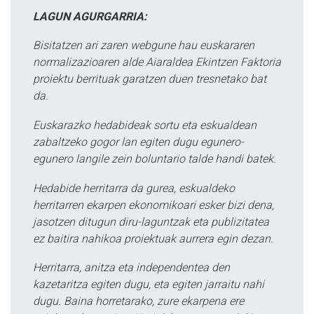
LAGUN AGURGARRIA:
Bisitatzen ari zaren webgune hau euskararen
normalizazioaren alde Aiaraldea Ekintzen Faktoria
proiektu berrituak garatzen duen tresnetako bat
da.
Euskarazko hedabideak sortu eta eskualdean
zabaltzeko gogor lan egiten dugu egunero-
egunero langile zein boluntario talde handi batek.
Hedabide herritarra da gurea, eskualdeko
herritarren ekarpen ekonomikoari esker bizi dena,
jasotzen ditugun diru-laguntzak eta publizitatea
ez baitira nahikoa proiektuak aurrera egin dezan.
Herritarra, anitza eta independentea den
kazetaritza egiten dugu, eta egiten jarraitu nahi
dugu. Baina horretarako, zure ekarpena ere