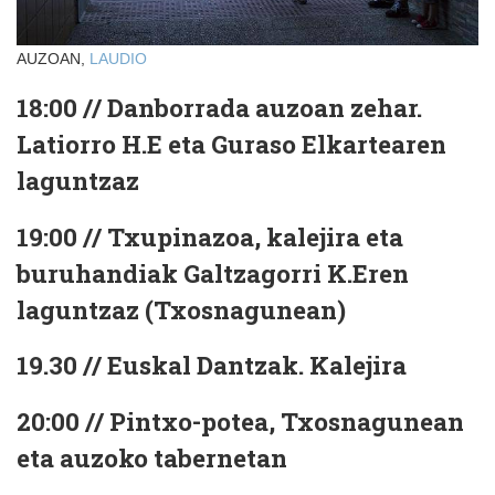
AUZOAN,
LAUDIO
18:00 // Danborrada auzoan zehar.
Latiorro H.E eta Guraso Elkartearen
laguntzaz
19:00 // Txupinazoa, kalejira eta
buruhandiak Galtzagorri K.Eren
laguntzaz (Txosnagunean)
19.30 // Euskal Dantzak. Kalejira
20:00 // Pintxo-potea, Txosnagunean
eta auzoko tabernetan