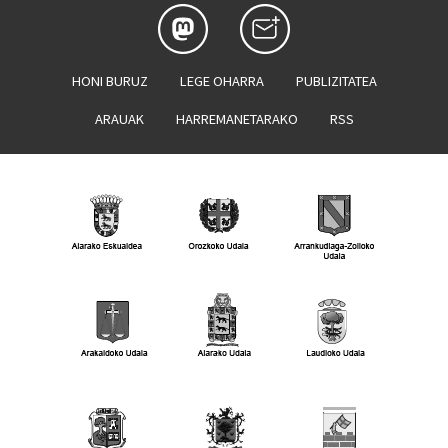
HONI BURUZ
LEGE OHARRA
PUBLIZITATEA
ARAUAK
HARREMANETARAKO
RSS