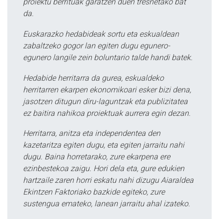
proiektu berrituak garatzen duen tresnetako bat
da.
Euskarazko hedabideak sortu eta eskualdean
zabaltzeko gogor lan egiten dugu egunero-
egunero langile zein boluntario talde handi batek.
Hedabide herritarra da gurea, eskualdeko
herritarren ekarpen ekonomikoari esker bizi dena,
jasotzen ditugun diru-laguntzak eta publizitatea
ez baitira nahikoa proiektuak aurrera egin dezan.
Herritarra, anitza eta independentea den
kazetaritza egiten dugu, eta egiten jarraitu nahi
dugu. Baina horretarako, zure ekarpena ere
ezinbestekoa zaigu. Hori dela eta, gure edukien
hartzaile zaren horri eskatu nahi dizugu Aiaraldea
Ekintzen Faktoriako bazkide egiteko, zure
sustengua emateko, lanean jarraitu ahal izateko.