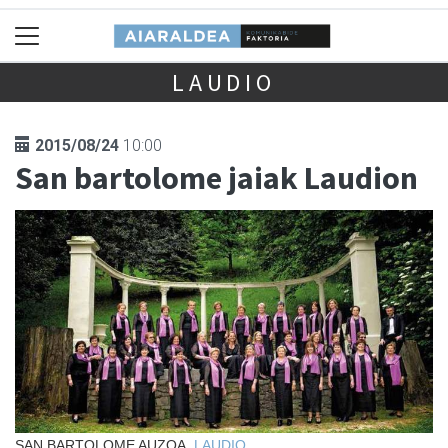
LAUDIO
2015/08/24
10:00
San bartolome jaiak Laudion
SAN BARTOLOME AUZOA,
LAUDIO