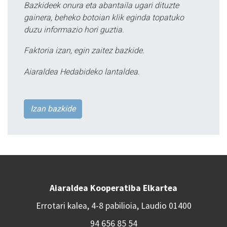
Bazkideek onura eta abantaila ugari dituzte
gainera, beheko botoian klik eginda topatuko
duzu informazio hori guztia.
Faktoria izan, egin zaitez bazkide.
Aiaraldea Hedabideko lantaldea.
Izan bazkide
Aiaraldea Kooperatiba Elkartea
Errotari kalea, 4-8 pabilioia, Laudio 01400
94 656 85 54