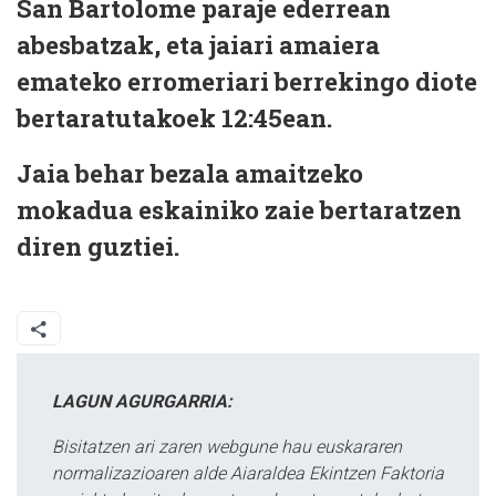
San Bartolome paraje ederrean
abesbatzak, eta jaiari amaiera
emateko erromeriari berrekingo diote
bertaratutakoek 12:45ean.
Jaia behar bezala amaitzeko
mokadua eskainiko zaie bertaratzen
diren guztiei.
LAGUN AGURGARRIA:
Bisitatzen ari zaren webgune hau euskararen
normalizazioaren alde Aiaraldea Ekintzen Faktoria