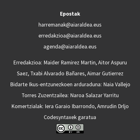
Epostak
harremanak@aiaraldea.eus
erredakzioa@aiaraldea.eus
agenda@aiaraldea.eus
Erredakzioa: Maider Ramirez Martin, Aitor Aspuru
Saez, Txabi Alvarado Bañares, Aimar Gutierrez
Bidarte Ikus-entzunezkoen arduraduna: Naia Vallejo
Torres Zuzentzailea: Naroa Salazar Yarritu
Komertzialak: Iera Garaio Ibarrondo, Amrudin Drljo
Codesyntaxek garatua