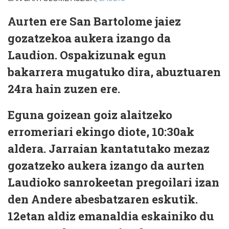
Aurten ere San Bartolome jaiez
gozatzekoa aukera izango da
Laudion. Ospakizunak egun
bakarrera mugatuko dira, abuztuaren
24ra hain zuzen ere.
Eguna goizean goiz alaitzeko
erromeriari ekingo diote, 10:30ak
aldera. Jarraian kantatutako mezaz
gozatzeko aukera izango da aurten
Laudioko sanrokeetan pregoilari izan
den Andere abesbatzaren eskutik.
12etan aldiz emanaldia eskainiko du