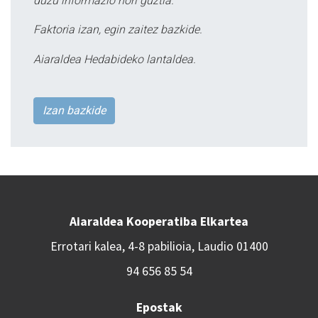
duzu informazio hori guztia.
Faktoria izan, egin zaitez bazkide.
Aiaraldea Hedabideko lantaldea.
Izan bazkide
Aiaraldea Kooperatiba Elkartea
Errotari kalea, 4-8 pabilioia, Laudio 01400
94 656 85 54
Epostak