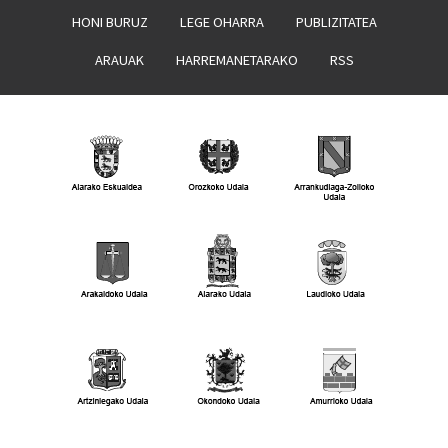
HONI BURUZ
LEGE OHARRA
PUBLIZITATEA
ARAUAK
HARREMANETARAKO
RSS