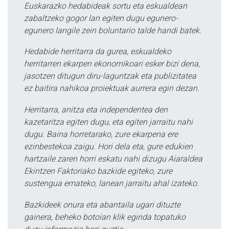
Euskarazko hedabideak sortu eta eskualdean
zabaltzeko gogor lan egiten dugu egunero-
egunero langile zein boluntario talde handi batek.
Hedabide herritarra da gurea, eskualdeko
herritarren ekarpen ekonomikoari esker bizi dena,
jasotzen ditugun diru-laguntzak eta publizitatea
ez baitira nahikoa proiektuak aurrera egin dezan.
Herritarra, anitza eta independentea den
kazetaritza egiten dugu, eta egiten jarraitu nahi
dugu. Baina horretarako, zure ekarpena ere
ezinbestekoa zaigu. Hori dela eta, gure edukien
hartzaile zaren horri eskatu nahi dizugu Aiaraldea
Ekintzen Faktoriako bazkide egiteko, zure
sustengua emateko, lanean jarraitu ahal izateko.
Bazkideek onura eta abantaila ugari dituzte
gainera, beheko botoian klik eginda topatuko