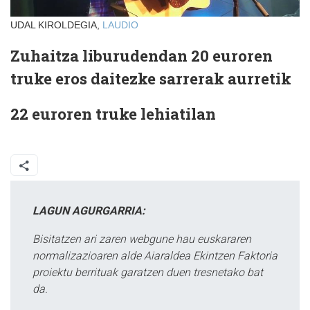
UDAL KIROLDEGIA,
LAUDIO
Zuhaitza liburudendan 20 euroren
truke eros daitezke sarrerak aurretik
22 euroren truke lehiatilan
LAGUN AGURGARRIA:
Bisitatzen ari zaren webgune hau euskararen
normalizazioaren alde Aiaraldea Ekintzen Faktoria
proiektu berrituak garatzen duen tresnetako bat
da.