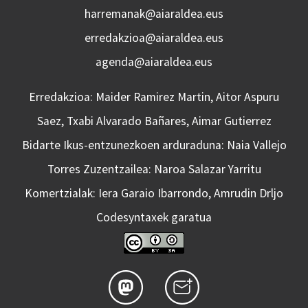
harremanak@aiaraldea.eus
erredakzioa@aiaraldea.eus
agenda@aiaraldea.eus
Erredakzioa: Maider Ramirez Martin, Aitor Aspuru
Saez, Txabi Alvarado Bañares, Aimar Gutierrez
Bidarte Ikus-entzunezkoen arduraduna: Naia Vallejo
Torres Zuzentzailea: Naroa Salazar Yarritu
Komertzialak: Iera Garaio Ibarrondo, Amrudin Drljo
Codesyntaxek garatua