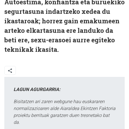
Autoestima, konfiantza eta buruekiko
segurtasuna indartzeko xedea du
ikastaroak; horrez gain emakumeen
arteko elkartasuna ere landuko da
beti ere, sexu-erasoei aurre egiteko
teknikak ikasita.
LAGUN AGURGARRIA:
Bisitatzen ari zaren webgune hau euskararen
normalizazioaren alde Aiaraldea Ekintzen Faktoria
proiektu berrituak garatzen duen tresnetako bat
da.