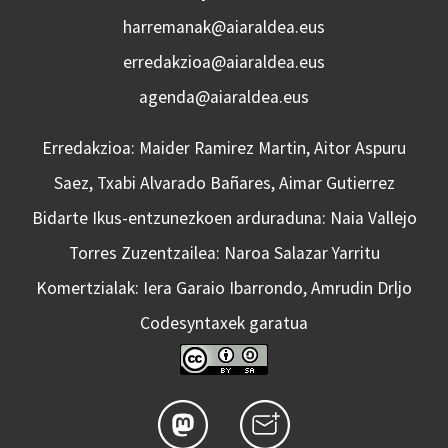
harremanak@aiaraldea.eus
erredakzioa@aiaraldea.eus
agenda@aiaraldea.eus
Erredakzioa: Maider Ramirez Martin, Aitor Aspuru
Saez, Txabi Alvarado Bañares, Aimar Gutierrez
Bidarte Ikus-entzunezkoen arduraduna: Naia Vallejo
Torres Zuzentzailea: Naroa Salazar Yarritu
Komertzialak: Iera Garaio Ibarrondo, Amrudin Drljo
Codesyntaxek garatua