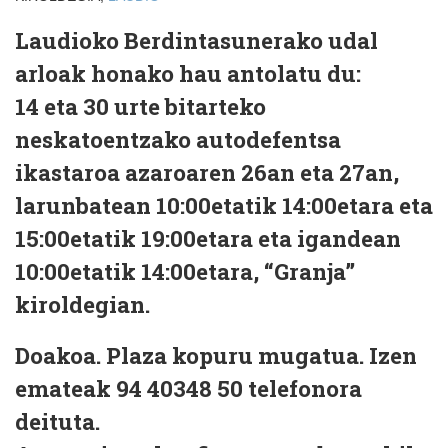
Laudioko Berdintasunerako udal
arloak honako hau antolatu du:
14 eta 30 urte bitarteko
neskatoentzako autodefentsa
ikastaroa azaroaren 26an eta 27an,
larunbatean 10:00etatik 14:00etara eta
15:00etatik 19:00etara eta igandean
10:00etatik 14:00etara, “Granja”
kiroldegian.
Doakoa. Plaza kopuru mugatua. Izen
emateak 94 40348 50 telefonora
deituta.