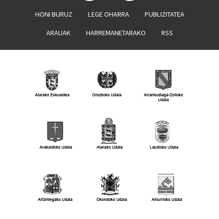
HONI BURUZ
LEGE OHARRA
PUBLIZITATEA
ARAUAK
HARREMANETARAKO
RSS