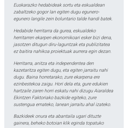
Euskarazko hedabideak sortu eta eskualdean
zabaltzeko gogor lan egiten dugu egunero-
egunero langile zein boluntario talde handi batek.
Hedabide herritarra da gurea, eskualdeko
herritarren ekarpen ekonomikoari esker bizi dena,
jasotzen ditugun diru-laguntzak eta publizitatea
ez baitira nahikoa proiektuak aurrera egin dezan.
Herritarra, anitza eta independentea den
kazetaritza egiten dugu, eta egiten jarraitu nahi
dugu. Baina horretarako, zure ekarpena ere
ezinbestekoa zaigu. Hori dela eta, gure edukien
hartzaile zaren horri eskatu nahi dizugu Aiaraldea
Ekintzen Faktoriako bazkide egiteko, zure
sustengua emateko, lanean jarraitu ahal izateko.
Bazkideek onura eta abantaila ugari dituzte
gainera, beheko botoian klik eginda topatuko