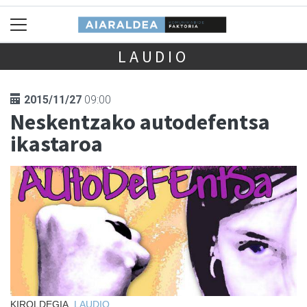
LAUDIO
2015/11/27
09:00
Neskentzako autodefentsa
ikastaroa
KIROLDEGIA,
LAUDIO