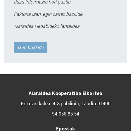
duzu informazio hori guztia.
Faktoria izan, egin zaitez bazkide.
Aiaraldea Hedabideko lantaldea.
Izan bazkide
Aiaraldea Kooperatiba Elkartea
Errotari kalea, 4-8 pabilioia, Laudio 01400
94 656 85 54
Epostak