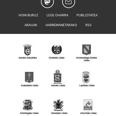
HONI BURUZ
LEGE OHARRA
PUBLIZITATEA
ARAUAK
HARREMANETARAKO
RSS