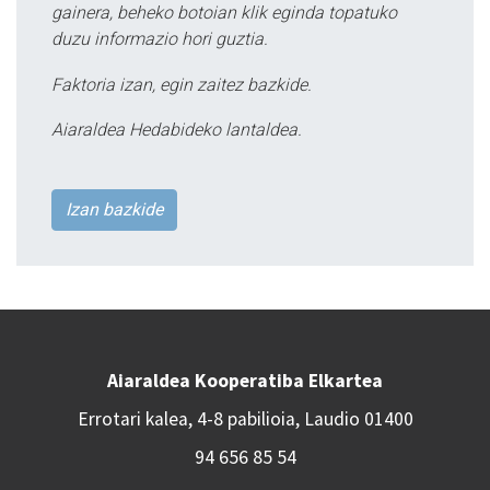
gainera, beheko botoian klik eginda topatuko
duzu informazio hori guztia.
Faktoria izan, egin zaitez bazkide.
Aiaraldea Hedabideko lantaldea.
Izan bazkide
Aiaraldea Kooperatiba Elkartea
Errotari kalea, 4-8 pabilioia, Laudio 01400
94 656 85 54