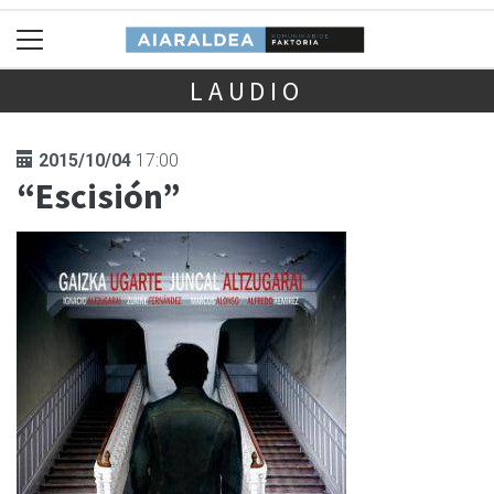
LAUDIO
2015/10/04
17:00
“Escisión”