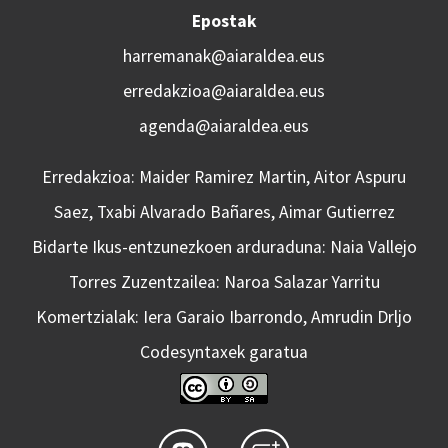
Epostak
harremanak@aiaraldea.eus
erredakzioa@aiaraldea.eus
agenda@aiaraldea.eus
Erredakzioa: Maider Ramirez Martin, Aitor Aspuru
Saez, Txabi Alvarado Bañares, Aimar Gutierrez
Bidarte Ikus-entzunezkoen arduraduna: Naia Vallejo
Torres Zuzentzailea: Naroa Salazar Yarritu
Komertzialak: Iera Garaio Ibarrondo, Amrudin Drljo
Codesyntaxek garatua