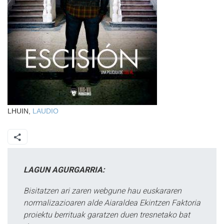
LHUIN,
LAUDIO
LAGUN AGURGARRIA:
Bisitatzen ari zaren webgune hau euskararen
normalizazioaren alde Aiaraldea Ekintzen Faktoria
proiektu berrituak garatzen duen tresnetako bat