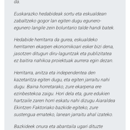
da.
Euskarazko hedabideak sortu eta eskualdean
zabaltzeko gogor lan egiten dugu egunero-
egunero langile zein boluntario talde handi batek.
Hedabide herritarra da gurea, eskualdeko
herritarren ekarpen ekonomikoari esker bizi dena,
jasotzen ditugun diru-laguntzak eta publizitatea
ez baitira nahikoa proiektuak aurrera egin dezan.
Herritarra, anitza eta independentea den
kazetaritza egiten dugu, eta egiten jarraitu nahi
dugu. Baina horretarako, zure ekarpena ere
ezinbestekoa zaigu. Hori dela eta, gure edukien
hartzaile zaren horri eskatu nahi dizugu Aiaraldea
Ekintzen Faktoriako bazkide egiteko, zure
sustengua emateko, lanean jarraitu ahal izateko.
Bazkideek onura eta abantaila ugari dituzte