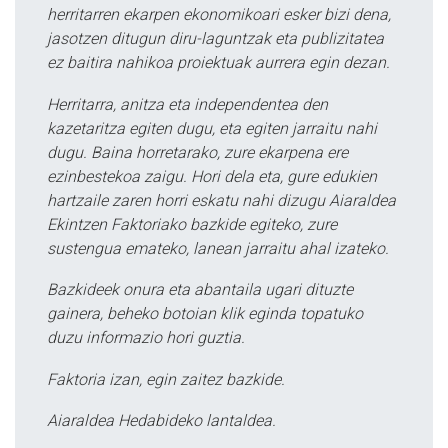
herritarren ekarpen ekonomikoari esker bizi dena,
jasotzen ditugun diru-laguntzak eta publizitatea
ez baitira nahikoa proiektuak aurrera egin dezan.
Herritarra, anitza eta independentea den
kazetaritza egiten dugu, eta egiten jarraitu nahi
dugu. Baina horretarako, zure ekarpena ere
ezinbestekoa zaigu. Hori dela eta, gure edukien
hartzaile zaren horri eskatu nahi dizugu Aiaraldea
Ekintzen Faktoriako bazkide egiteko, zure
sustengua emateko, lanean jarraitu ahal izateko.
Bazkideek onura eta abantaila ugari dituzte
gainera, beheko botoian klik eginda topatuko
duzu informazio hori guztia.
Faktoria izan, egin zaitez bazkide.
Aiaraldea Hedabideko lantaldea.