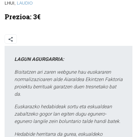
LHUI,
LAUDIO
Prezioa:
3€
LAGUN AGURGARRIA:
Bisitatzen ari zaren webgune hau euskararen
normalizazioaren alde Aiaraldea Ekintzen Faktoria
proiektu berrituak garatzen duen tresnetako bat
da.
Euskarazko hedabideak sortu eta eskualdean
zabaltzeko gogor lan egiten dugu egunero-
egunero langile zein boluntario talde handi batek.
Hedabide herritarra da gurea, eskualdeko