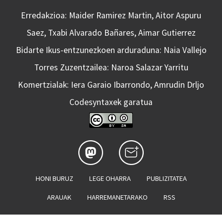
Erredakzioa: Maider Ramirez Martin, Aitor Aspuru
Saez, Txabi Alvarado Bañares, Aimar Gutierrez
Bidarte Ikus-entzunezkoen arduraduna: Naia Vallejo
Torres Zuzentzailea: Naroa Salazar Yarritu
Komertzialak: Iera Garaio Ibarrondo, Amrudin Drljo
Codesyntaxek garatua
HONI BURUZ
LEGE OHARRA
PUBLIZITATEA
ARAUAK
HARREMANETARAKO
RSS