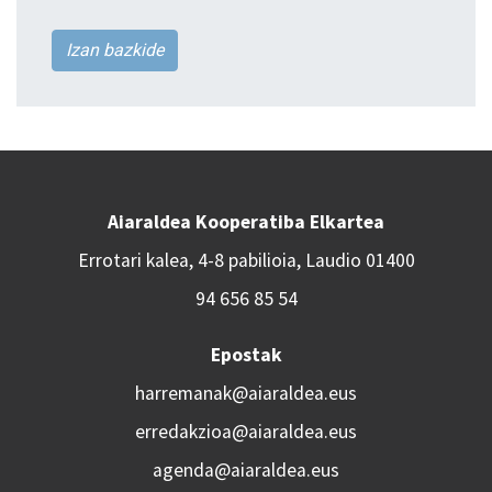
Izan bazkide
Aiaraldea Kooperatiba Elkartea
Errotari kalea, 4-8 pabilioia, Laudio 01400
94 656 85 54
Epostak
harremanak@aiaraldea.eus
erredakzioa@aiaraldea.eus
agenda@aiaraldea.eus