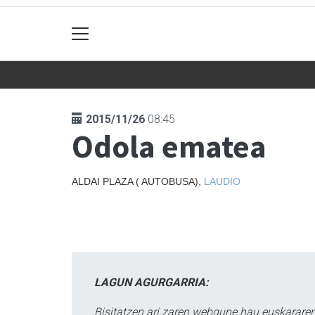
2015/11/26
08:45
Odola ematea
ALDAI PLAZA ( AUTOBUSA),
LAUDIO
LAGUN AGURGARRIA:
Bisitatzen ari zaren webgune hau euskararen