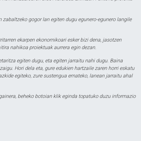
 zabaltzeko gogor lan egiten dugu egunero-egunero langile
ritarren ekarpen ekonomikoari esker bizi dena, jasotzen
itira nahikoa proiektuak aurrera egin dezan.
taritza egiten dugu, eta egiten jarraitu nahi dugu. Baina
aigu. Hori dela eta, gure edukien hartzaile zaren horri eskatu
zkide egiteko, zure sustengua emateko, lanean jarraitu ahal
 gainera, beheko botoian klik eginda topatuko duzu informazio