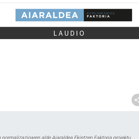
LAUDIO
 normalizazioaren alde Aiaraldea Ekintzen Faktoria proiektu