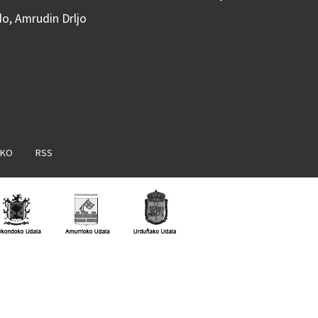
do, Amrudin Drljo
AKO
RSS