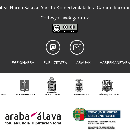
lea: Naroa Salazar Yarritu Komertzialak: Iera Garaio Ibarron
Codesyntaxek garatua
Z
LEGE OHARRA
PUBLIZITATEA
ARAUAK
HARREMANETAR