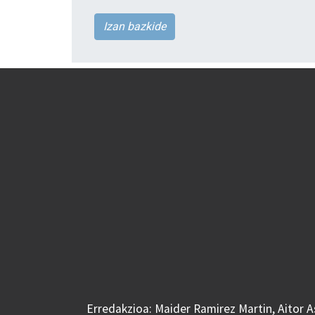
Izan bazkide
Erredakzioa: Maider Ramirez Martin, Aitor 