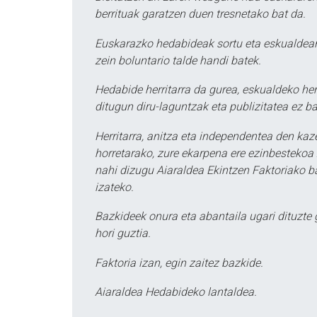
berrituak garatzen duen tresnetako bat da.
Euskarazko hedabideak sortu eta eskualdean
zein boluntario talde handi batek.
Hedabide herritarra da gurea, eskualdeko her
ditugun diru-laguntzak eta publizitatea ez ba
Herritarra, anitza eta independentea den kaze
horretarako, zure ekarpena ere ezinbestekoa z
nahi dizugu Aiaraldea Ekintzen Faktoriako ba
izateko.
Bazkideek onura eta abantaila ugari dituzte
hori guztia.
Faktoria izan, egin zaitez bazkide.
Aiaraldea Hedabideko lantaldea.