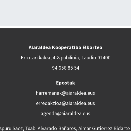
Aiaraldea Kooperatiba Elkartea
Errotari kalea, 4-8 pabilioia, Laudio 01400
94 656 85 54
Epostak
harremanak@aiaraldea.eus
erredakzioa@aiaraldea.eus
agenda@aiaraldea.eus
Aspuru Saez, Txabi Alvarado Bañares, Aimar Gutierrez Bidarte