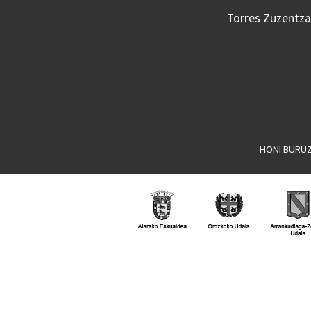
Torres Zuzentzai
HONI BURU