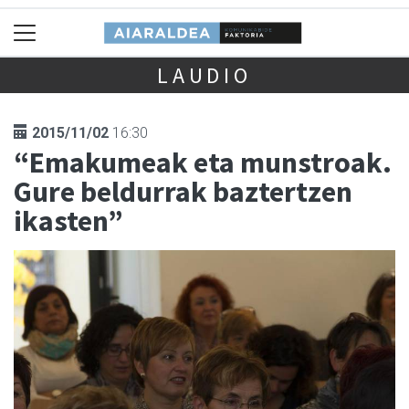
LAUDIO
2015/11/02
16:30
“Emakumeak eta munstroak.
Gure beldurrak baztertzen
ikasten”