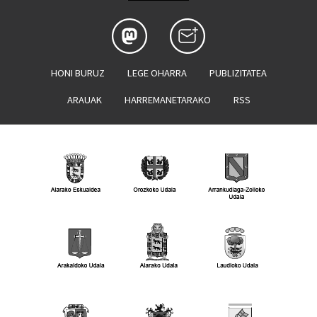
HONI BURUZ
LEGE OHARRA
PUBLIZITATEA
ARAUAK
HARREMANETARAKO
RSS