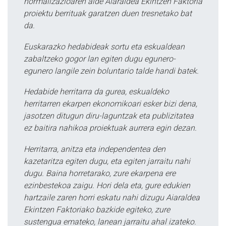
normalizazioaren alde Aiaraldea Ekintzen Faktoria
proiektu berrituak garatzen duen tresnetako bat
da.
Euskarazko hedabideak sortu eta eskualdean
zabaltzeko gogor lan egiten dugu egunero-
egunero langile zein boluntario talde handi batek.
Hedabide herritarra da gurea, eskualdeko
herritarren ekarpen ekonomikoari esker bizi dena,
jasotzen ditugun diru-laguntzak eta publizitatea
ez baitira nahikoa proiektuak aurrera egin dezan.
Herritarra, anitza eta independentea den
kazetaritza egiten dugu, eta egiten jarraitu nahi
dugu. Baina horretarako, zure ekarpena ere
ezinbestekoa zaigu. Hori dela eta, gure edukien
hartzaile zaren horri eskatu nahi dizugu Aiaraldea
Ekintzen Faktoriako bazkide egiteko, zure
sustengua emateko, lanean jarraitu ahal izateko.