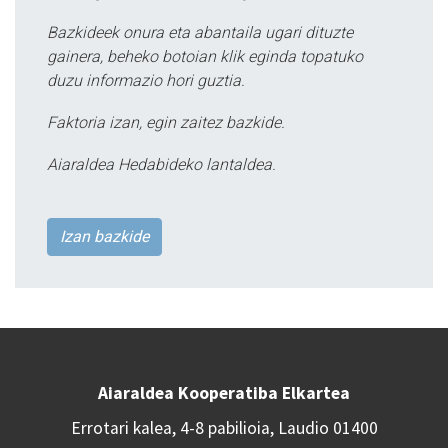
Bazkideek onura eta abantaila ugari dituzte
gainera, beheko botoian klik eginda topatuko
duzu informazio hori guztia.
Faktoria izan, egin zaitez bazkide.
Aiaraldea Hedabideko lantaldea.
Izan bazkide
Aiaraldea Kooperatiba Elkartea
Errotari kalea, 4-8 pabilioia, Laudio 01400