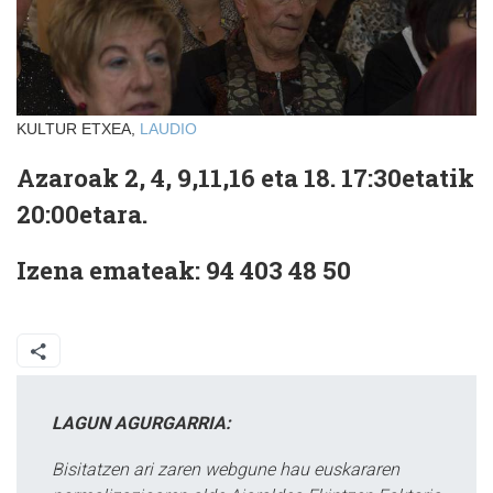
KULTUR ETXEA,
LAUDIO
Azaroak 2, 4, 9,11,16 eta 18. 17:30etatik
20:00etara.
Izena emateak: 94 403 48 50
LAGUN AGURGARRIA:
Bisitatzen ari zaren webgune hau euskararen