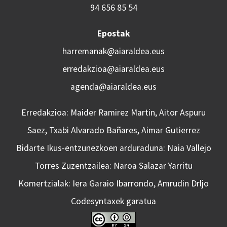
94 656 85 54
Epostak
harremanak@aiaraldea.eus
erredakzioa@aiaraldea.eus
agenda@aiaraldea.eus
Erredakzioa: Maider Ramirez Martin, Aitor Aspuru
Saez, Txabi Alvarado Bañares, Aimar Gutierrez
Bidarte Ikus-entzunezkoen arduraduna: Naia Vallejo
Torres Zuzentzailea: Naroa Salazar Yarritu
Komertzialak: Iera Garaio Ibarrondo, Amrudin Drljo
Codesyntaxek garatua