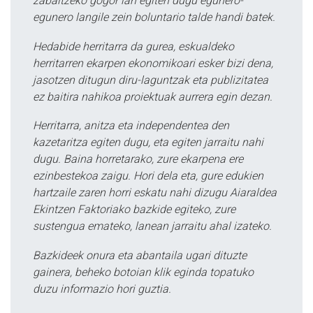
zabaltzeko gogor lan egiten dugu egunero-
egunero langile zein boluntario talde handi batek.
Hedabide herritarra da gurea, eskualdeko
herritarren ekarpen ekonomikoari esker bizi dena,
jasotzen ditugun diru-laguntzak eta publizitatea
ez baitira nahikoa proiektuak aurrera egin dezan.
Herritarra, anitza eta independentea den
kazetaritza egiten dugu, eta egiten jarraitu nahi
dugu. Baina horretarako, zure ekarpena ere
ezinbestekoa zaigu. Hori dela eta, gure edukien
hartzaile zaren horri eskatu nahi dizugu Aiaraldea
Ekintzen Faktoriako bazkide egiteko, zure
sustengua emateko, lanean jarraitu ahal izateko.
Bazkideek onura eta abantaila ugari dituzte
gainera, beheko botoian klik eginda topatuko
duzu informazio hori guztia.