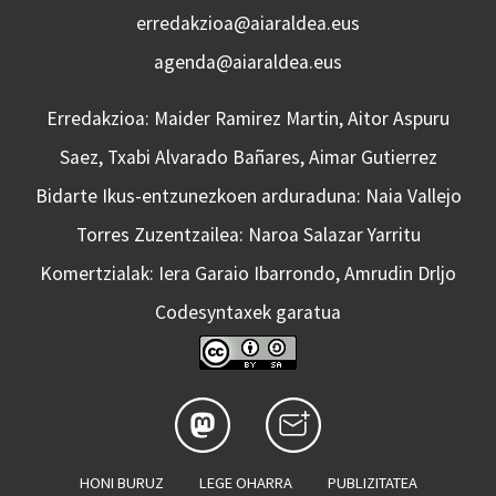
erredakzioa@aiaraldea.eus
agenda@aiaraldea.eus
Erredakzioa: Maider Ramirez Martin, Aitor Aspuru
Saez, Txabi Alvarado Bañares, Aimar Gutierrez
Bidarte Ikus-entzunezkoen arduraduna: Naia Vallejo
Torres Zuzentzailea: Naroa Salazar Yarritu
Komertzialak: Iera Garaio Ibarrondo, Amrudin Drljo
Codesyntaxek garatua
HONI BURUZ
LEGE OHARRA
PUBLIZITATEA