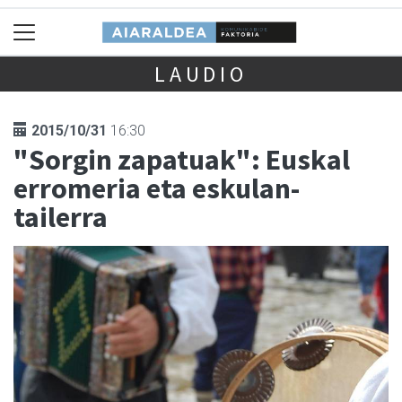
LAUDIO
2015/10/31
16:30
"Sorgin zapatuak": Euskal
erromeria eta eskulan-
tailerra