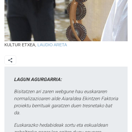
KULTUR ETXEA,
LAUDIO
ARETA
LAGUN AGURGARRIA:
Bisitatzen ari zaren webgune hau euskararen
normalizazioaren alde Aiaraldea Ekintzen Faktoria
proiektu berrituak garatzen duen tresnetako bat
da.
Euskarazko hedabideak sortu eta eskualdean