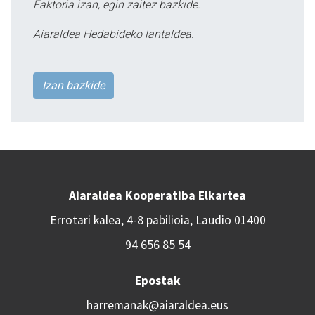
Faktoria izan, egin zaitez bazkide.
Aiaraldea Hedabideko lantaldea.
Izan bazkide
Aiaraldea Kooperatiba Elkartea
Errotari kalea, 4-8 pabilioia, Laudio 01400
94 656 85 54
Epostak
harremanak@aiaraldea.eus