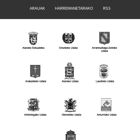
ARAUAK
HARREMANETARAKO
RSS