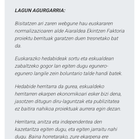
LAGUN AGURGARRIA:
Bisitatzen ari zaren webgune hau euskararen
normalizazioaren alde Aiaraldea Ekintzen Faktoria
proiektu berrituak garatzen duen tresnetako bat
da.
Euskarazko hedabideak sortu eta eskualdean
zabaltzeko gogor lan egiten dugu egunero-
egunero langile zein boluntario talde handi batek.
Hedabide herritarra da gurea, eskualdeko
herritarren ekarpen ekonomikoari esker bizi dena,
jasotzen ditugun diru-laguntzak eta publizitatea
ez baitira nahikoa proiektuak aurrera egin dezan.
Herritarra, anitza eta independentea den
kazetaritza egiten dugu, eta egiten jarraitu nahi
dugu. Baina horretarako, zure ekarpena ere