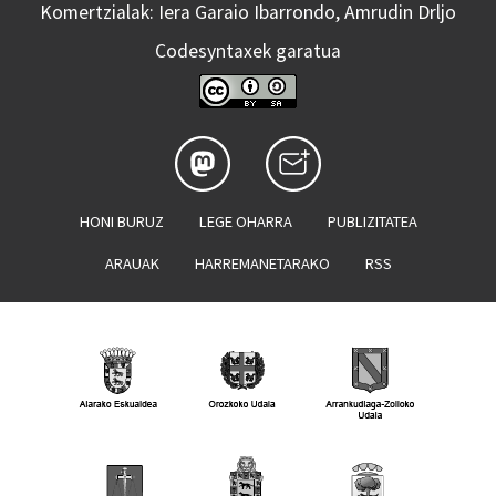
Komertzialak: Iera Garaio Ibarrondo, Amrudin Drljo
Codesyntaxek garatua
HONI BURUZ
LEGE OHARRA
PUBLIZITATEA
ARAUAK
HARREMANETARAKO
RSS