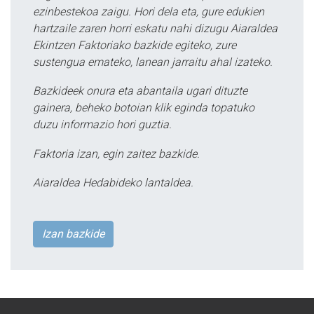
ezinbestekoa zaigu. Hori dela eta, gure edukien
hartzaile zaren horri eskatu nahi dizugu Aiaraldea
Ekintzen Faktoriako bazkide egiteko, zure
sustengua emateko, lanean jarraitu ahal izateko.
Bazkideek onura eta abantaila ugari dituzte
gainera, beheko botoian klik eginda topatuko
duzu informazio hori guztia.
Faktoria izan, egin zaitez bazkide.
Aiaraldea Hedabideko lantaldea.
Izan bazkide