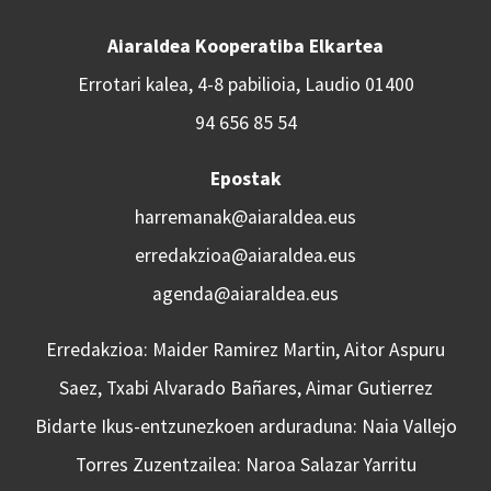
Aiaraldea Kooperatiba Elkartea
Errotari kalea, 4-8 pabilioia, Laudio 01400
94 656 85 54
Epostak
harremanak@aiaraldea.eus
erredakzioa@aiaraldea.eus
agenda@aiaraldea.eus
Erredakzioa: Maider Ramirez Martin, Aitor Aspuru
Saez, Txabi Alvarado Bañares, Aimar Gutierrez
Bidarte Ikus-entzunezkoen arduraduna: Naia Vallejo
Torres Zuzentzailea: Naroa Salazar Yarritu