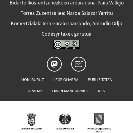
Bidarte Ikus-entzunezkoen arduraduna: Naia Vallejo
Torres Zuzentzailea: Naroa Salazar Yarritu
Komertzialak: Iera Garaio Ibarrondo, Amrudin Drljo
Codesyntaxek garatua
HONI BURUZ
LEGE OHARRA
PUBLIZITATEA
ARAUAK
HARREMANETARAKO
RSS