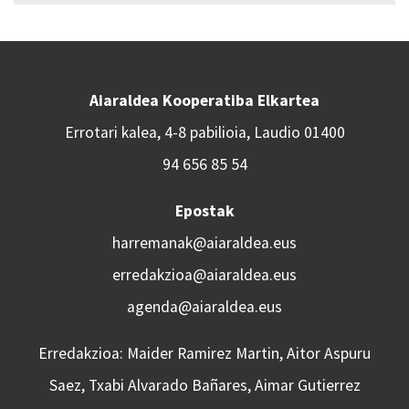
Aiaraldea Kooperatiba Elkartea
Errotari kalea, 4-8 pabilioia, Laudio 01400
94 656 85 54
Epostak
harremanak@aiaraldea.eus
erredakzioa@aiaraldea.eus
agenda@aiaraldea.eus
Erredakzioa: Maider Ramirez Martin, Aitor Aspuru
Saez, Txabi Alvarado Bañares, Aimar Gutierrez