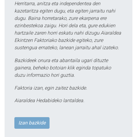
Herritarra, anitza eta independentea den
kazetaritza egiten dugu, eta egiten jarraitu nahi
dugu. Baina horretarako, zure ekarpena ere
ezinbestekoa zaigu. Hori dela eta, gure edukien
hartzaile zaren horri eskatu nahi dizugu Aiaraldea
Ekintzen Faktoriako bazkide egiteko, zure
sustengua emateko, lanean jarraitu ahal izateko.
Bazkideek onura eta abantaila ugari dituzte
gainera, beheko botoian klik eginda topatuko
duzu informazio hori guztia.
Faktoria izan, egin zaitez bazkide.
Aiaraldea Hedabideko lantaldea.
Izan bazkide