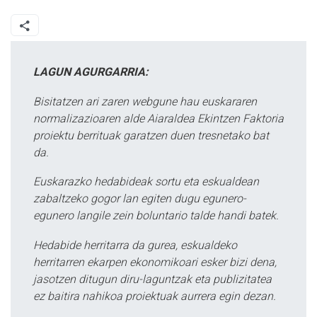
LAGUN AGURGARRIA:
Bisitatzen ari zaren webgune hau euskararen
normalizazioaren alde Aiaraldea Ekintzen Faktoria
proiektu berrituak garatzen duen tresnetako bat
da.
Euskarazko hedabideak sortu eta eskualdean
zabaltzeko gogor lan egiten dugu egunero-
egunero langile zein boluntario talde handi batek.
Hedabide herritarra da gurea, eskualdeko
herritarren ekarpen ekonomikoari esker bizi dena,
jasotzen ditugun diru-laguntzak eta publizitatea
ez baitira nahikoa proiektuak aurrera egin dezan.