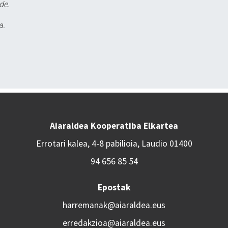
de.
a.
Aiaraldea Kooperatiba Elkartea
Errotari kalea, 4-8 pabilioia, Laudio 01400
94 656 85 54
Epostak
harremanak@aiaraldea.eus
erredakzioa@aiaraldea.eus