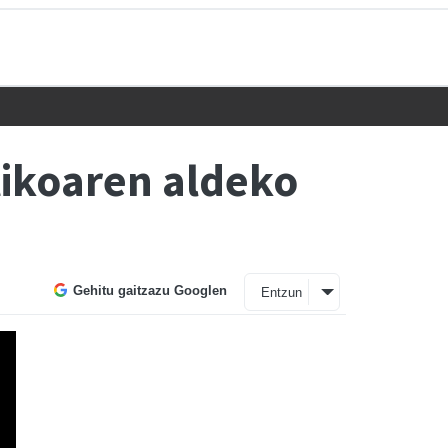
tikoaren aldeko
Gehitu gaitzazu Googlen
Entzun