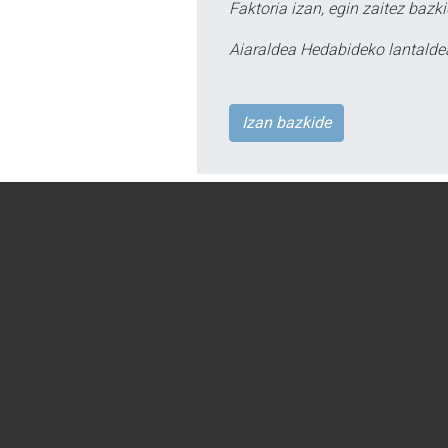
Faktoria izan, egin zaitez bazki
Aiaraldea Hedabideko lantalde
Izan bazkide