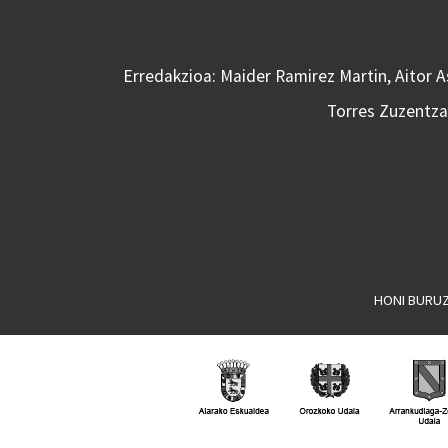
Erredakzioa: Maider Ramirez Martin, Aitor 
Torres Zuzentzai
HONI BURU