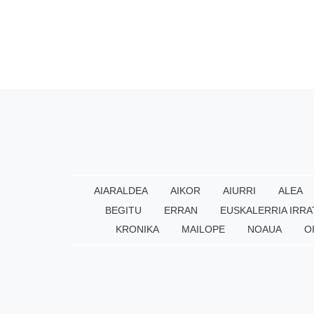
AIARALDEA
AIKOR
AIURRI
ALEA
BEGITU
ERRAN
EUSKALERRIA IRRA
KRONIKA
MAILOPE
NOAUA
O