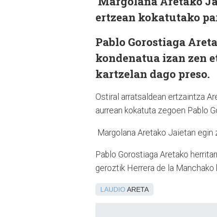
Margolana Aretako Jai
ertzean kokatutako pa
Pablo Gorostiaga Areta
kondenatua izan zen e
kartzelan dago preso.
Ostiral arratsaldean ertzaintza Ar
aurrean kokatuta zegoen Pablo Go
Margolana Aretako Jaietan egin zu
Pablo Gorostiaga Aretako herrita
geroztik Herrera de la Manchako 
LAUDIO
ARETA