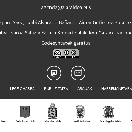
agenda@aiaraldea.eus
Aspuru Saez, Txabi Alvarado Bañares, Aimar Gutierrez Bidarte
lea: Naroa Salazar Yarritu Komertzialak: Iera Garaio Ibarron
Codesyntaxek garatua
Z
LEGE OHARRA
PUBLIZITATEA
ARAUAK
HARREMANETAR