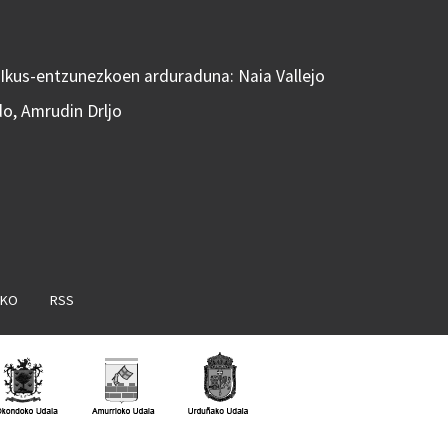
 Ikus-entzunezkoen arduraduna: Naia Vallejo
do, Amrudin Drljo
AKO
RSS