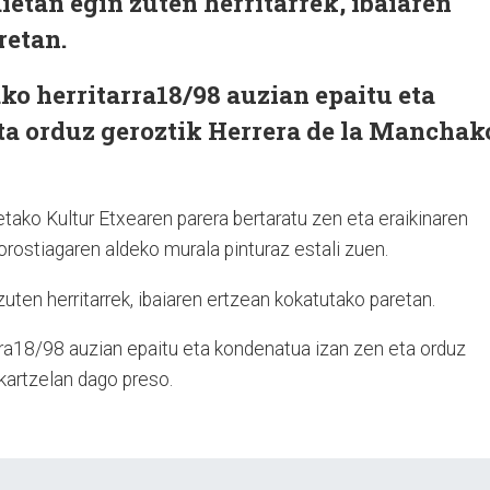
etan egin zuten herritarrek, ibaiaren
retan.
ko herritarra18/98 auzian epaitu eta
ta orduz geroztik Herrera de la Manchak
etako Kultur Etxearen parera bertaratu zen eta eraikinaren
rostiagaren aldeko murala pinturaz estali zuen.
ten herritarrek, ibaiaren ertzean kokatutako paretan.
rra18/98 auzian epaitu eta kondenatua izan zen eta orduz
kartzelan dago preso.