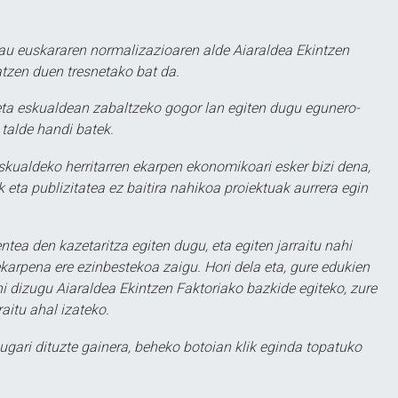
au euskararen normalizazioaren alde Aiaraldea Ekintzen
atzen duen tresnetako bat da.
ta eskualdean zabaltzeko gogor lan egiten dugu egunero-
 talde handi batek.
eskualdeko herritarren ekarpen ekonomikoari esker bizi dena,
 eta publizitatea ez baitira nahikoa proiektuak aurrera egin
ntea den kazetaritza egiten dugu, eta egiten jarraitu nahi
karpena ere ezinbestekoa zaigu. Hori dela eta, gure edukien
hi dizugu Aiaraldea Ekintzen Faktoriako bazkide egiteko, zure
aitu ahal izateko.
ugari dituzte gainera, beheko botoian klik eginda topatuko