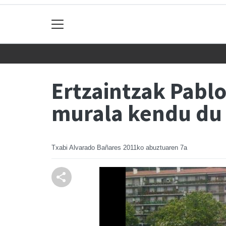
Ertzaintzak Pablo
murala kendu du
Txabi Alvarado Bañares
2011ko abuztuaren 7a