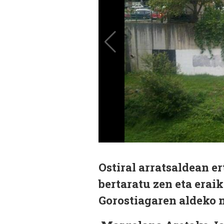
Ostiral arratsaldean e
bertaratu zen eta erai
Gorostiagaren aldeko m