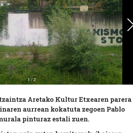
rtzaintza Aretako Kultur Etxearen parera
kinaren aurrean kokatuta zegoen Pablo
urala pinturaz estali zuen.