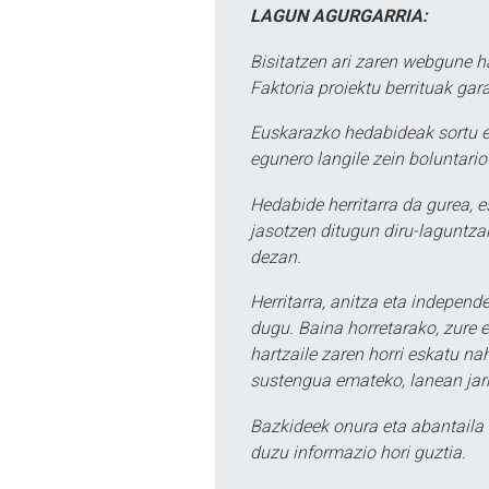
LAGUN AGURGARRIA:
Bisitatzen ari zaren webgune h
Faktoria proiektu berrituak gar
Euskarazko hedabideak sortu e
egunero langile zein boluntario
Hedabide herritarra da gurea, 
jasotzen ditugun diru-laguntzak
dezan.
Herritarra, anitza eta independe
dugu. Baina horretarako, zure e
hartzaile zaren horri eskatu na
sustengua emateko, lanean jarr
Bazkideek onura eta abantaila 
duzu informazio hori guztia.