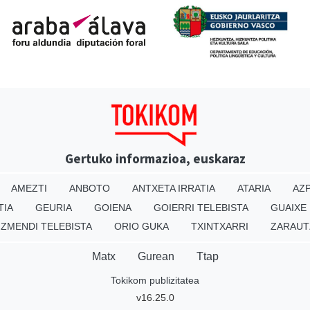
Gertuko informazioa, euskaraz
AMEZTI
ANBOTO
ANTXETA IRRATIA
ATARIA
AZP
TIA
GEURIA
GOIENA
GOIERRI TELEBISTA
GUAIXE
IZMENDI TELEBISTA
ORIO GUKA
TXINTXARRI
ZARAUT
Matx
Gurean
Ttap
Tokikom publizitatea
v16.25.0