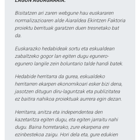
LAGUN AGURGARRIA:
Bisitatzen ari zaren webgune hau euskararen
normalizazioaren alde Aiaraldea Ekintzen Faktoria
proiektu berrituak garatzen duen tresnetako bat
da.
Euskarazko hedabideak sortu eta eskualdean
zabaltzeko gogor lan egiten dugu egunero-
egunero langile zein boluntario talde handi batek.
Hedabide herritarra da gurea, eskualdeko
herritarren ekarpen ekonomikoari esker bizi dena,
jasotzen ditugun diru-laguntzak eta publizitatea
ez baitira nahikoa proiektuak aurrera egin dezan.
Herritarra, anitza eta independentea den
kazetaritza egiten dugu, eta egiten jarraitu nahi
dugu. Baina horretarako, zure ekarpena ere
ezinbestekoa zaigu. Hori dela eta, gure edukien