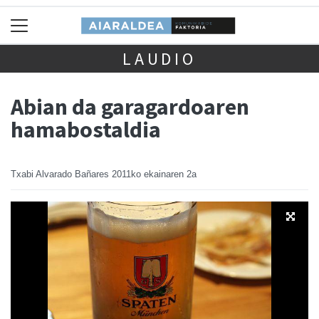
LAUDIO
Abian da garagardoaren
hamabostaldia
Txabi Alvarado Bañares
2011ko ekainaren 2a