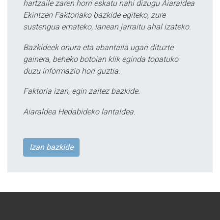
hartzaile zaren horri eskatu nahi dizugu Aiaraldea
Ekintzen Faktoriako bazkide egiteko, zure
sustengua emateko, lanean jarraitu ahal izateko.
Bazkideek onura eta abantaila ugari dituzte
gainera, beheko botoian klik eginda topatuko
duzu informazio hori guztia.
Faktoria izan, egin zaitez bazkide.
Aiaraldea Hedabideko lantaldea.
Izan bazkide