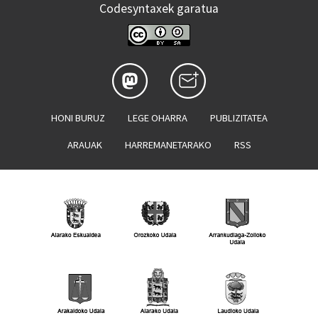
Codesyntaxek garatua
HONI BURUZ
LEGE OHARRA
PUBLIZITATEA
ARAUAK
HARREMANETARAKO
RSS