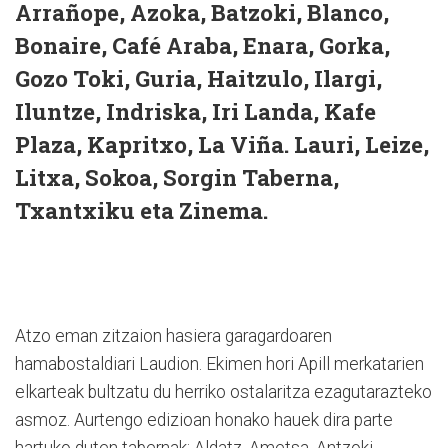
Arrañope, Azoka, Batzoki, Blanco,
Bonaire, Café Araba, Enara, Gorka,
Gozo Toki, Guria, Haitzulo, Ilargi,
Iluntze, Indriska, Iri Landa, Kafe
Plaza, Kapritxo, La Viña. Lauri, Leize,
Litxa, Sokoa, Sorgin Taberna,
Txantxiku eta Zinema.
Atzo eman zitzaion hasiera garagardoaren
hamabostaldiari Laudion. Ekimen hori Apill merkatarien
elkarteak bultzatu du herriko ostalaritza ezagutarazteko
asmoz. Aurtengo edizioan honako hauek dira parte