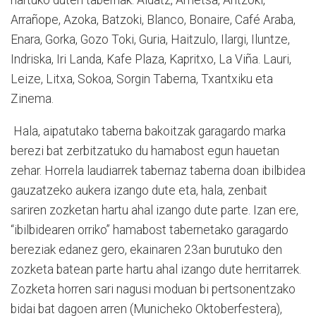
hartuko duten tabernak: Aldatz, Ametsa, Antzoki,
Arrañope, Azoka, Batzoki, Blanco, Bonaire, Café Araba,
Enara, Gorka, Gozo Toki, Guria, Haitzulo, Ilargi, Iluntze,
Indriska, Iri Landa, Kafe Plaza, Kapritxo, La Viña. Lauri,
Leize, Litxa, Sokoa, Sorgin Taberna, Txantxiku eta
Zinema.
Hala, aipatutako taberna bakoitzak garagardo marka
berezi bat zerbitzatuko du hamabost egun hauetan
zehar. Horrela laudiarrek tabernaz taberna doan ibilbidea
gauzatzeko aukera izango dute eta, hala, zenbait
sariren zozketan hartu ahal izango dute parte. Izan ere,
“ibilbidearen orriko” hamabost tabernetako garagardo
bereziak edanez gero, ekainaren 23an burutuko den
zozketa batean parte hartu ahal izango dute herritarrek.
Zozketa horren sari nagusi moduan bi pertsonentzako
bidai bat dagoen arren (Municheko Oktoberfestera),