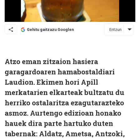
Entzun
Gehitu gaitzazu Googlen
Atzo eman zitzaion hasiera
garagardoaren hamabostaldiari
Laudion. Ekimen hori Apill
merkatarien elkarteak bultzatu du
herriko ostalaritza ezagutarazteko
asmoz. Aurtengo edizioan honako
hauek dira parte hartuko duten
tabernak: Aldatz, Ametsa, Antzoki,