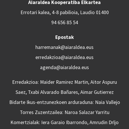
Aiaraldea Kooperatiba Elkartea
Errotari kalea, 4-8 pabilioia, Laudio 01400
94 656 85 54
Epostak
harremanak@aiaraldea.eus
erredakzioa@aiaraldea.eus
agenda@aiaraldea.eus
Erredakzioa: Maider Ramirez Martin, Aitor Aspuru
Saez, Txabi Alvarado Bañares, Aimar Gutierrez
Bidarte Ikus-entzunezkoen arduraduna: Naia Vallejo
Torres Zuzentzailea: Naroa Salazar Yarritu
Komertzialak: Iera Garaio Ibarrondo, Amrudin Drljo