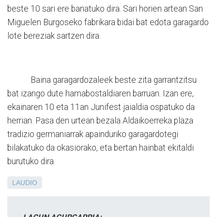
beste 10 sari ere banatuko dira. Sari horien artean San
Miguelen Burgoseko fabrikara bidai bat edota garagardo
lote bereziak sartzen dira.
Baina garagardozaleek beste zita garrantzitsu
bat izango dute hamabostaldiaren barruan. Izan ere,
ekainaren 10 eta 11an Junifest jaialdia ospatuko da
herrian. Pasa den urtean bezala Aldaikoerreka plaza
tradizio germaniarrak apainduriko garagardotegi
bilakatuko da okasiorako, eta bertan hainbat ekitaldi
burutuko dira.
LAUDIO