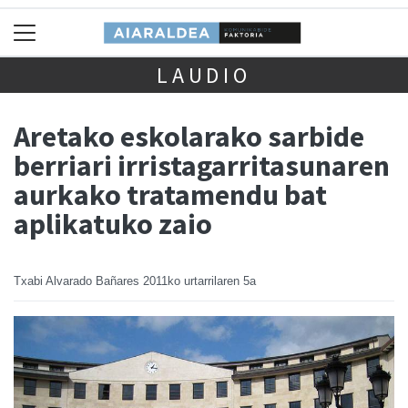
LAUDIO
Aretako eskolarako sarbide
berriari irristagarritasunaren
aurkako tratamendu bat
aplikatuko zaio
Txabi Alvarado Bañares
2011ko urtarrilaren 5a