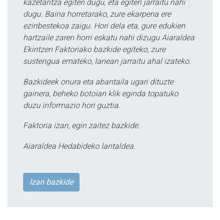
kazetaritza egiten dugu, eta egiten jarraitu nahi
dugu. Baina horretarako, zure ekarpena ere
ezinbestekoa zaigu. Hori dela eta, gure edukien
hartzaile zaren horri eskatu nahi dizugu Aiaraldea
Ekintzen Faktoriako bazkide egiteko, zure
sustengua emateko, lanean jarraitu ahal izateko.
Bazkideek onura eta abantaila ugari dituzte
gainera, beheko botoian klik eginda topatuko
duzu informazio hori guztia.
Faktoria izan, egin zaitez bazkide.
Aiaraldea Hedabideko lantaldea.
Izan bazkide