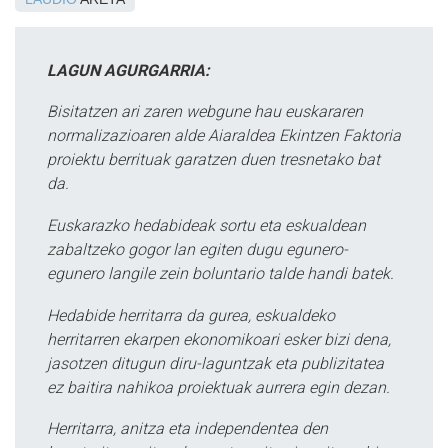
LAGUN AGURGARRIA:
Bisitatzen ari zaren webgune hau euskararen
normalizazioaren alde Aiaraldea Ekintzen Faktoria
proiektu berrituak garatzen duen tresnetako bat
da.
Euskarazko hedabideak sortu eta eskualdean
zabaltzeko gogor lan egiten dugu egunero-
egunero langile zein boluntario talde handi batek.
Hedabide herritarra da gurea, eskualdeko
herritarren ekarpen ekonomikoari esker bizi dena,
jasotzen ditugun diru-laguntzak eta publizitatea
ez baitira nahikoa proiektuak aurrera egin dezan.
Herritarra, anitza eta independentea den