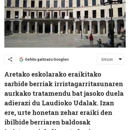
Entzun
Gehitu gaitzazu Googlen
Aretako eskolarako eraikitako
sarbide berriak irristagarritasunaren
aurkako tratamendu bat jasoko duela
adierazi du Laudioko Udalak. Izan
ere, urte honetan zehar eraiki den
ibilbide berriaren baldosak