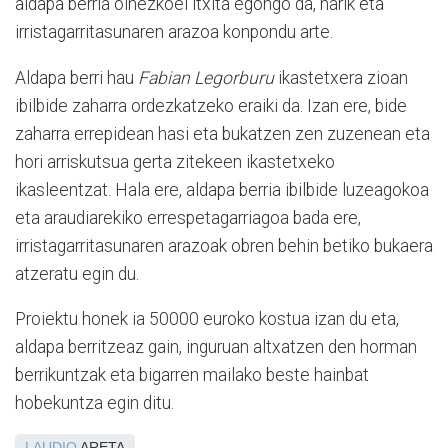
aldapa berria oinezkoei itxita egongo da, harik eta
irristagarritasunaren arazoa konpondu arte.
Aldapa berri hau
Fabian Legorburu
ikastetxera zioan
ibilbide zaharra ordezkatzeko eraiki da. Izan ere, bide
zaharra errepidean hasi eta bukatzen zen zuzenean eta
hori arriskutsua gerta zitekeen ikastetxeko
ikasleentzat. Hala ere, aldapa berria ibilbide luzeagokoa
eta araudiarekiko errespetagarriagoa bada ere,
irristagarritasunaren arazoak obren behin betiko bukaera
atzeratu egin du.
Proiektu honek ia 50000 euroko kostua izan du eta,
aldapa berritzeaz gain, inguruan altxatzen den horman
berrikuntzak eta bigarren mailako beste hainbat
hobekuntza egin ditu.
LAUDIO
ARETA