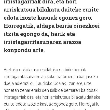
irristagarriak dira, eta hori
arriskutsua bilakatu daiteke eurite
edota izozte kasuak egonez gero.
Horregatik, aldapa berria oinezkoei
itxita egongo da, harik eta
irristagarritasunaren arazoa
konpondu arte.
Aretako eskolarako eraikitako sarbide berriak
irristagarritasunaren aurkako tratamendu bat jasoko
duela adierazi du Laudioko Udalak. Izan ere, urte
honetan zehar eraiki den ibilbide berriaren baldosak
irristagarriak dira, eta hori arriskutsua bilakatu daiteke
eurite edota izozte kasuak egonez gero. Horregatik,