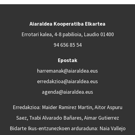
Aiaraldea Kooperatiba Elkartea
Errotari kalea, 4-8 pabilioia, Laudio 01400
94 656 85 54
Epostak
harremanak@aiaraldea.eus
erredakzioa@aiaraldea.eus
agenda@aiaraldea.eus
Erredakzioa: Maider Ramirez Martin, Aitor Aspuru
Saez, Txabi Alvarado Bañares, Aimar Gutierrez
Bidarte Ikus-entzunezkoen arduraduna: Naia Vallejo