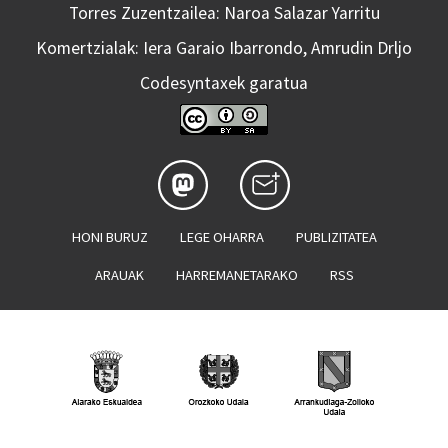
Torres Zuzentzailea: Naroa Salazar Yarritu
Komertzialak: Iera Garaio Ibarrondo, Amrudin Drljo
Codesyntaxek garatua
HONI BURUZ
LEGE OHARRA
PUBLIZITATEA
ARAUAK
HARREMANETARAKO
RSS