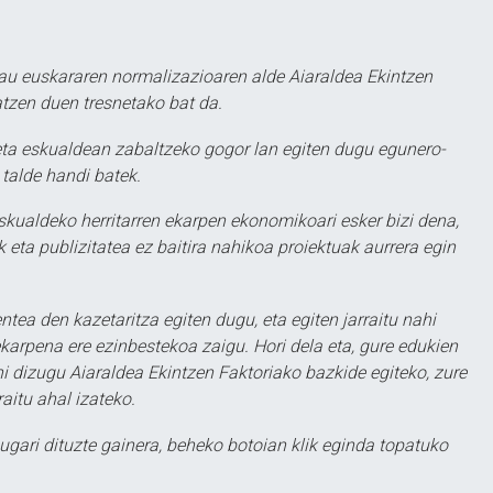
au euskararen normalizazioaren alde Aiaraldea Ekintzen
atzen duen tresnetako bat da.
ta eskualdean zabaltzeko gogor lan egiten dugu egunero-
 talde handi batek.
eskualdeko herritarren ekarpen ekonomikoari esker bizi dena,
 eta publizitatea ez baitira nahikoa proiektuak aurrera egin
ntea den kazetaritza egiten dugu, eta egiten jarraitu nahi
karpena ere ezinbestekoa zaigu. Hori dela eta, gure edukien
hi dizugu Aiaraldea Ekintzen Faktoriako bazkide egiteko, zure
aitu ahal izateko.
ugari dituzte gainera, beheko botoian klik eginda topatuko