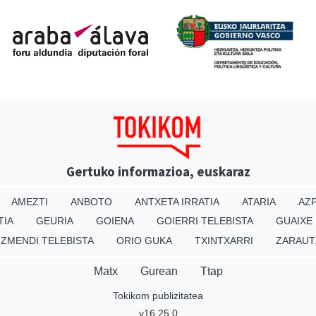
Gertuko informazioa, euskaraz
AMEZTI
ANBOTO
ANTXETA IRRATIA
ATARIA
AZP
TIA
GEURIA
GOIENA
GOIERRI TELEBISTA
GUAIXE
IZMENDI TELEBISTA
ORIO GUKA
TXINTXARRI
ZARAUT
Matx
Gurean
Ttap
Tokikom publizitatea
v16.25.0