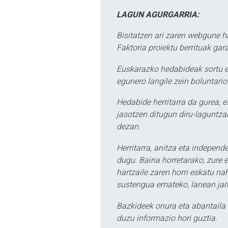
LAGUN AGURGARRIA:
Bisitatzen ari zaren webgune h
Faktoria proiektu berrituak gar
Euskarazko hedabideak sortu e
egunero langile zein boluntario
Hedabide herritarra da gurea, 
jasotzen ditugun diru-laguntzak
dezan.
Herritarra, anitza eta independe
dugu. Baina horretarako, zure e
hartzaile zaren horri eskatu na
sustengua emateko, lanean jarr
Bazkideek onura eta abantaila 
duzu informazio hori guztia.