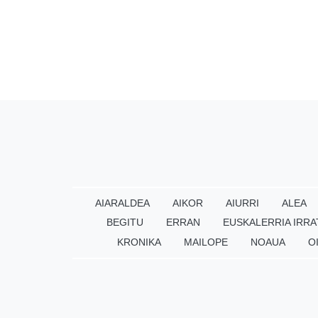
AIARALDEA
AIKOR
AIURRI
ALEA
BEGITU
ERRAN
EUSKALERRIA IRRA
KRONIKA
MAILOPE
NOAUA
O