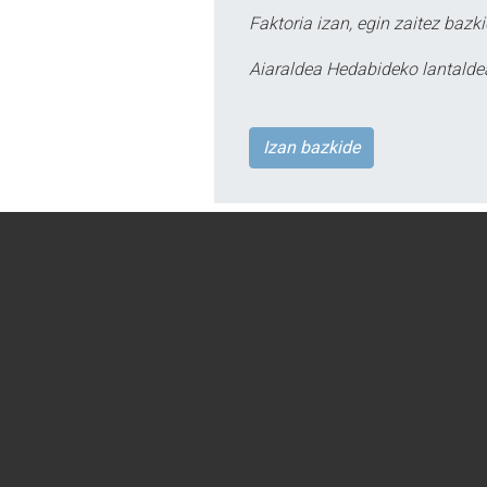
Faktoria izan, egin zaitez bazki
Aiaraldea Hedabideko lantalde
Izan bazkide