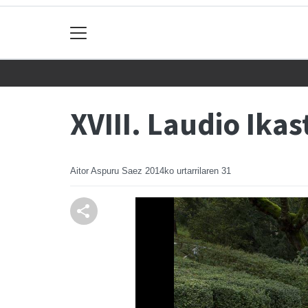
XVIII. Laudio Ikas
Aitor Aspuru Saez
2014ko urtarrilaren 31