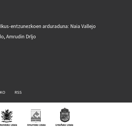
 Ikus-entzunezkoen arduraduna: Naia Vallejo
do, Amrudin Drljo
AKO
RSS