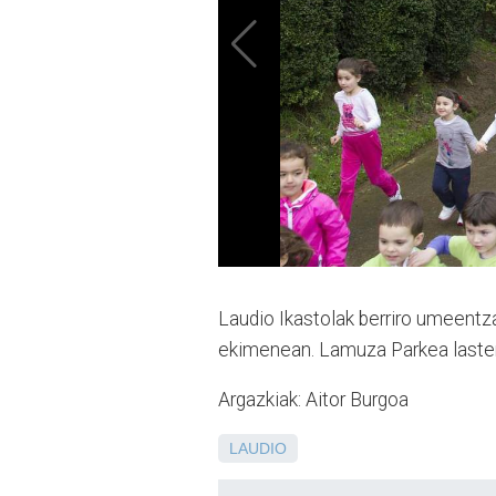
Laudio Ikastolak berriro umeentza
ekimenean. Lamuza Parkea laster
Argazkiak: Aitor Burgoa
LAUDIO