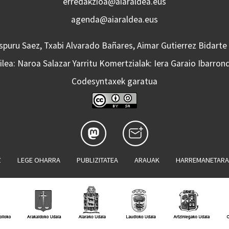
erredakzioa@aiaraldea.eus
agenda@aiaraldea.eus
Aspuru Saez, Txabi Alvarado Bañares, Aimar Gutierrez Bidarte
lea: Naroa Salazar Yarritu Komertzialak: Iera Garaio Ibarron
Codesyntaxek garatua
Z
LEGE OHARRA
PUBLIZITATEA
ARAUAK
HARREMANETAR