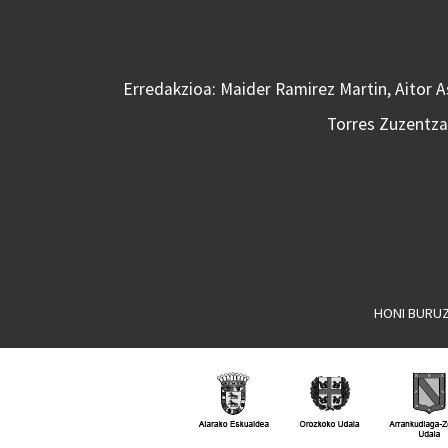
Erredakzioa: Maider Ramirez Martin, Aitor 
Torres Zuzentzai
HONI BURU