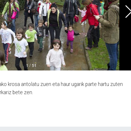
ko krosa antolatu zuen eta haur ugarik parte hartu zuten
kariz bete zen.