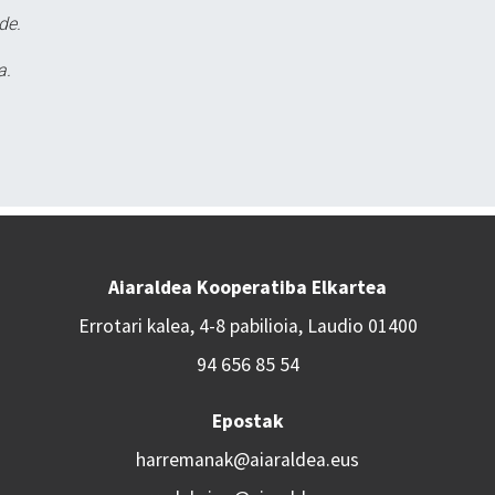
de.
a.
Aiaraldea Kooperatiba Elkartea
Errotari kalea, 4-8 pabilioia, Laudio 01400
94 656 85 54
Epostak
harremanak@aiaraldea.eus