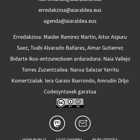
erredakzioa@aiaraldea.eus
agenda@aiaraldea.eus
Erredakzioa: Maider Ramirez Martin, Aitor Aspuru
Saez, Txabi Alvarado Bañares, Aimar Gutierrez
Bidarte Ikus-entzunezkoen arduraduna: Naia Vallejo
Torres Zuzentzailea: Naroa Salazar Yarritu
Komertzialak: Iera Garaio Ibarrondo, Amrudin Drljo
Codesyntaxek garatua
HONI BURUZ
LEGE OHARRA
PUBLIZITATEA