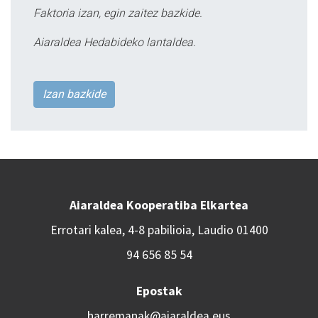
Faktoria izan, egin zaitez bazkide.
Aiaraldea Hedabideko lantaldea.
Izan bazkide
Aiaraldea Kooperatiba Elkartea
Errotari kalea, 4-8 pabilioia, Laudio 01400
94 656 85 54
Epostak
harremanak@aiaraldea.eus