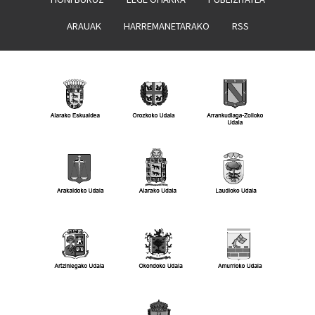
ARAUAK
HARREMANETARAKO
RSS