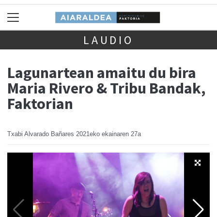
LAUDIO
Lagunartean amaitu du bira
Maria Rivero & Tribu Bandak,
Faktorian
Txabi Alvarado Bañares
2021eko ekainaren 27a