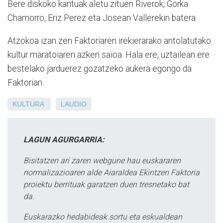
Bere diskoko kantuak aletu zituen Riverok, Gorka
Chamorro, Eriz Perez eta Josean Vallerekin batera.
Atzokoa izan zen Faktoriaren irekierarako antolatutako
kultur maratoiaren azken saioa. Hala ere, uztailean ere
bestelako jarduerez gozatzeko aukera egongo da
Faktorian.
KULTURA
LAUDIO
LAGUN AGURGARRIA:
Bisitatzen ari zaren webgune hau euskararen
normalizazioaren alde Aiaraldea Ekintzen Faktoria
proiektu berrituak garatzen duen tresnetako bat
da.
Euskarazko hedabideak sortu eta eskualdean