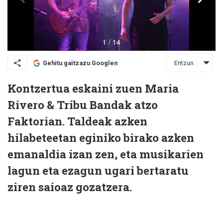
Entzun
Gehitu gaitzazu Googlen
Kontzertua eskaini zuen Maria
Rivero & Tribu Bandak atzo
Faktorian. Taldeak azken
hilabeteetan eginiko birako azken
emanaldia izan zen, eta musikarien
lagun eta ezagun ugari bertaratu
ziren saioaz gozatzera.