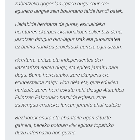
zabaltzeko gogor lan egiten dugu egunero-
egunero langile zein boluntario talde handi batek.
Hedabide herritarra da gurea, eskualdeko
herritarren ekarpen ekonomikoari esker bizi dena,
jasotzen ditugun diru-laguntzak eta publizitatea
ez baitira nahikoa proiektuak aurrera egin dezan.
Herritarra, anitza eta independentea den
kazetaritza egiten dugu, eta egiten jarraitu nahi
dugu. Baina horretarako, zure ekarpena ere
ezinbestekoa zaigu. Hori dela eta, gure edukien
hartzaile zaren horri eskatu nahi dizugu Aiaraldea
Ekintzen Faktoriako bazkide egiteko, zure
sustengua emateko, lanean jarraitu ahal izateko.
Bazkideek onura eta abantaila ugari dituzte
gainera, beheko botoian klik eginda topatuko
duzu informazio hori guztia.