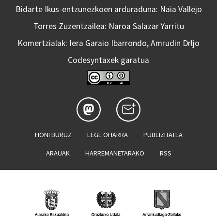
Bidarte Ikus-entzunezkoen arduraduna: Naia Vallejo
Torres Zuzentzailea: Naroa Salazar Yarritu
Komertzialak: Iera Garaio Ibarrondo, Amrudin Drljo
Codesyntaxek garatua
HONI BURUZ
LEGE OHARRA
PUBLIZITATEA
ARAUAK
HARREMANETARAKO
RSS