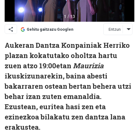
Entzun
Gehitu gaitzazu Googlen
Aukeran Dantza Konpainiak Herriko
plazan kokatutako oholtza hartu
zuen atzo 19:00etan
Maurizia
ikuskizunarekin, baina abesti
bakarraren ostean bertan behera utzi
behar izan zuten emanaldia.
Ezustean, euritea hasi zen eta
ezinezkoa bilakatu zen dantza lana
erakustea.