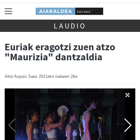
LAUDIO
Euriak eragotzi zuen atzo
"Maurizia" dantzaldia
Aitor Aspuru Saez
2021eko irailaren 26a