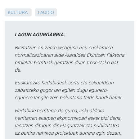
KULTURA
LAUDIO
LAGUN AGURGARRIA:
Bisitatzen ari zaren webgune hau euskararen
normalizazioaren alde Aiaraldea Ekintzen Faktoria
proiektu berrituak garatzen duen tresnetako bat
da.
Euskarazko hedabideak sortu eta eskualdean
zabaltzeko gogor lan egiten dugu egunero-
egunero langile zein boluntario talde handi batek.
Hedabide herritarra da gurea, eskualdeko
herritarren ekarpen ekonomikoari esker bizi dena,
jasotzen ditugun diru-laguntzak eta publizitatea
ez baitira nahikoa proiektuak aurrera egin dezan.