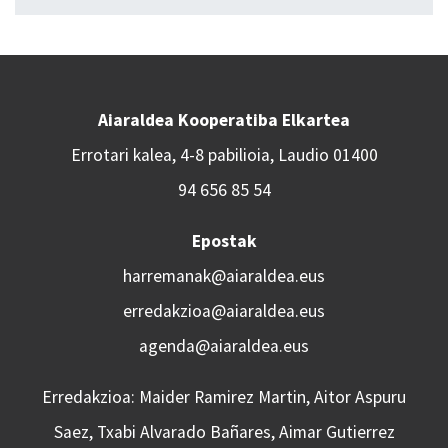
Aiaraldea Kooperatiba Elkartea
Errotari kalea, 4-8 pabilioia, Laudio 01400
94 656 85 54
Epostak
harremanak@aiaraldea.eus
erredakzioa@aiaraldea.eus
agenda@aiaraldea.eus
Erredakzioa: Maider Ramirez Martin, Aitor Aspuru
Saez, Txabi Alvarado Bañares, Aimar Gutierrez