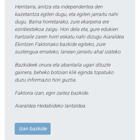
Herritarra, anitza eta independentea den
kazetaritza egiten dugu, eta egiten jarraitu nahi
dugu. Baina horretarako, zure ekarpena ere
ezinbestekoa zaigu. Hori dela eta, gure edukien
hartzaile zaren horri eskatu nahi dizugu Aiaraldea
Ekintzen Faktoriako bazkide egiteko, zure
sustengua emateko, lanean jarraitu ahal izateko.
Bazkideek onura eta abantaila ugari dituzte
gainera, beheko botoian klik eginda topatuko
duzu informazio hori guztia.
Faktoria izan, egin zaitez bazkide.
Aiaraldea Hedabideko lantaldea.
Izan bazkide