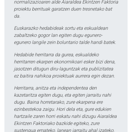
normalizazioaren alde Aiaraldea Ekintzen Faktoria
proiektu berrituak garatzen duen tresnetako bat
da.
Euskarazko hedabideak sortu eta eskualdean
zabaltzeko gogor lan egiten dugu egunero-
egunero langile zein boluntario talde handi batek.
Hedabide herritarra da gurea, eskualdeko
herritarren ekarpen ekonomikoari esker bizi dena,
jasotzen ditugun diru-laguntzak eta publizitatea
ez baitira nahikoa proiektuak aurrera egin dezan.
Herritarra, anitza eta independentea den
kazetaritza egiten dugu, eta egiten jarraitu nahi
dugu. Baina horretarako, zure ekarpena ere
ezinbestekoa zaigu. Hori dela eta, gure edukien
hartzaile zaren horri eskatu nahi dizugu Aiaraldea
Ekintzen Faktoriako bazkide egiteko, zure
sustengua emateko, lanean jarraitu ahal izateko.