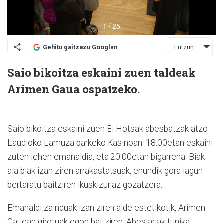
Entzun
Gehitu gaitzazu Googlen
Saio bikoitza eskaini zuen taldeak
Arimen Gaua ospatzeko.
Saio bikoitza eskaini zuen Bi Hotsak abesbatzak atzo
Laudioko Lamuza parkeko Kasinoan. 18:00etan eskaini
zuten lehen emanaldia, eta 20:00etan bigarrena. Biak
ala biak izan ziren arrakastatsuak, ehundik gora lagun
bertaratu baitziren ikuskizunaz gozatzera.
Emanaldi zainduak izan ziren alde estetikotik, Arimen
Gauean girotuak egon baitziren. Abeslariak tunika