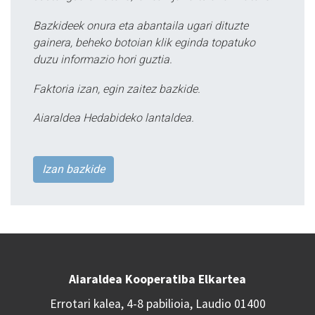
Bazkideek onura eta abantaila ugari dituzte
gainera, beheko botoian klik eginda topatuko
duzu informazio hori guztia.
Faktoria izan, egin zaitez bazkide.
Aiaraldea Hedabideko lantaldea.
Izan bazkide
Aiaraldea Kooperatiba Elkartea
Errotari kalea, 4-8 pabilioia, Laudio 01400