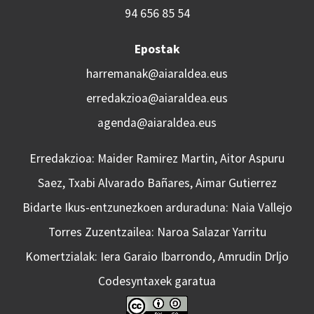
94 656 85 54
Epostak
harremanak@aiaraldea.eus
erredakzioa@aiaraldea.eus
agenda@aiaraldea.eus
Erredakzioa: Maider Ramirez Martin, Aitor Aspuru
Saez, Txabi Alvarado Bañares, Aimar Gutierrez
Bidarte Ikus-entzunezkoen arduraduna: Naia Vallejo
Torres Zuzentzailea: Naroa Salazar Yarritu
Komertzialak: Iera Garaio Ibarrondo, Amrudin Drljo
Codesyntaxek garatua