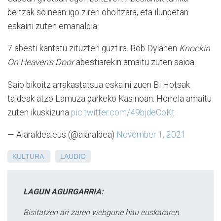
beltzak soinean igo ziren oholtzara, eta ilunpetan
eskaini zuten emanaldia.
7 abesti kantatu zituzten guztira. Bob Dylanen
Knockin
On Heaven's Door
abestiarekin amaitu zuten saioa:
Saio bikoitz arrakastatsua eskaini zuen Bi Hotsak
taldeak atzo Lamuza parkeko Kasinoan. Horrela amaitu
zuten ikuskizuna
pic.twitter.com/49bjdeCoKt
— Aiaraldea.eus (@aiaraldea)
November 1, 2021
KULTURA
LAUDIO
LAGUN AGURGARRIA:
Bisitatzen ari zaren webgune hau euskararen