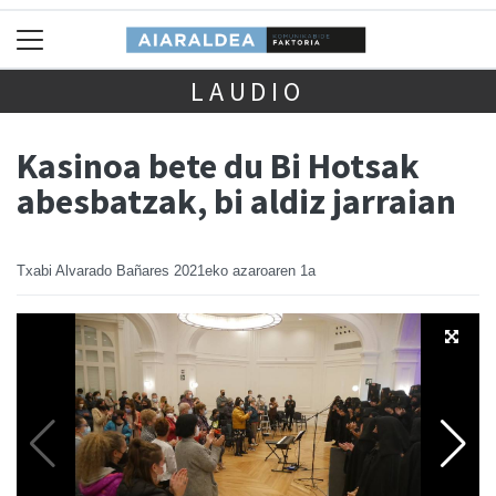
LAUDIO
Kasinoa bete du Bi Hotsak
abesbatzak, bi aldiz jarraian
Txabi Alvarado Bañares
2021eko azaroaren 1a