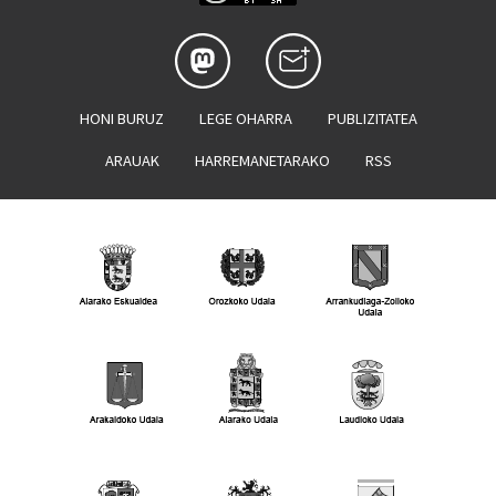
HONI BURUZ
LEGE OHARRA
PUBLIZITATEA
ARAUAK
HARREMANETARAKO
RSS