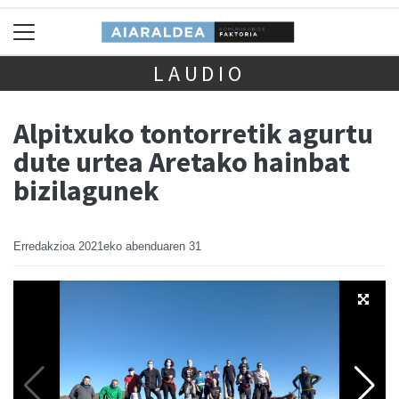
LAUDIO
Alpitxuko tontorretik agurtu
dute urtea Aretako hainbat
bizilagunek
Erredakzioa
2021eko abenduaren 31