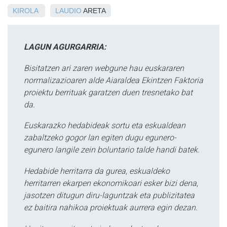
KIROLA
LAUDIO
ARETA
LAGUN AGURGARRIA:
Bisitatzen ari zaren webgune hau euskararen
normalizazioaren alde Aiaraldea Ekintzen Faktoria
proiektu berrituak garatzen duen tresnetako bat
da.
Euskarazko hedabideak sortu eta eskualdean
zabaltzeko gogor lan egiten dugu egunero-
egunero langile zein boluntario talde handi batek.
Hedabide herritarra da gurea, eskualdeko
herritarren ekarpen ekonomikoari esker bizi dena,
jasotzen ditugun diru-laguntzak eta publizitatea
ez baitira nahikoa proiektuak aurrera egin dezan.