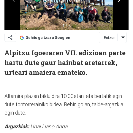
Entzun
Gehitu gaitzazu Googlen
Alpitxu Igoeraren VII. edizioan parte
hartu dute gaur hainbat aretarrek,
urteari amaiera emateko.
Altamira plazan bildu dira 10:00etan, eta bertatik egin
dute tontorrerainiko bidea. Behin goian, talde-argazkia
egin dute.
Argazkiak:
Unai Llano Anda