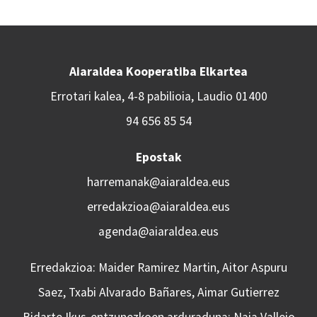
Aiaraldea Kooperatiba Elkartea
Errotari kalea, 4-8 pabilioia, Laudio 01400
94 656 85 54
Epostak
harremanak@aiaraldea.eus
erredakzioa@aiaraldea.eus
agenda@aiaraldea.eus
Erredakzioa: Maider Ramirez Martin, Aitor Aspuru
Saez, Txabi Alvarado Bañares, Aimar Gutierrez
Bidarte Ikus-entzunezkoen arduraduna: Naia Vallejo