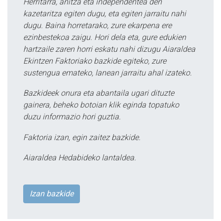
Herritarra, anitza eta independentea den
kazetaritza egiten dugu, eta egiten jarraitu nahi
dugu. Baina horretarako, zure ekarpena ere
ezinbestekoa zaigu. Hori dela eta, gure edukien
hartzaile zaren horri eskatu nahi dizugu Aiaraldea
Ekintzen Faktoriako bazkide egiteko, zure
sustengua emateko, lanean jarraitu ahal izateko.
Bazkideek onura eta abantaila ugari dituzte
gainera, beheko botoian klik eginda topatuko
duzu informazio hori guztia.
Faktoria izan, egin zaitez bazkide.
Aiaraldea Hedabideko lantaldea.
Izan bazkide