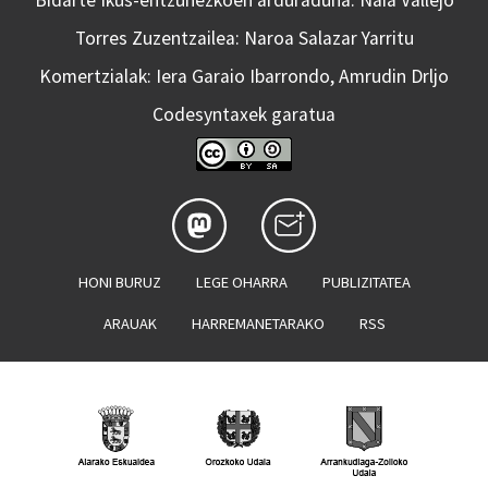
Torres Zuzentzailea: Naroa Salazar Yarritu
Komertzialak: Iera Garaio Ibarrondo, Amrudin Drljo
Codesyntaxek garatua
HONI BURUZ
LEGE OHARRA
PUBLIZITATEA
ARAUAK
HARREMANETARAKO
RSS