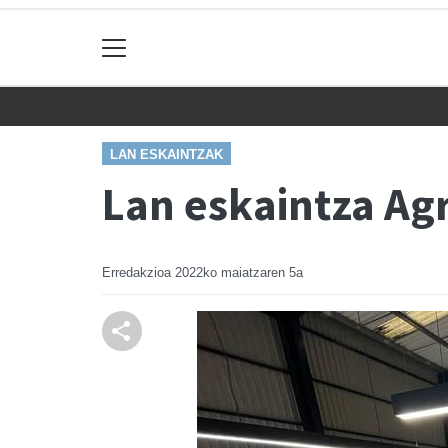
LAN ESKAINTZAK
Lan eskaintza Ag
Erredakzioa
2022ko maiatzaren 5a