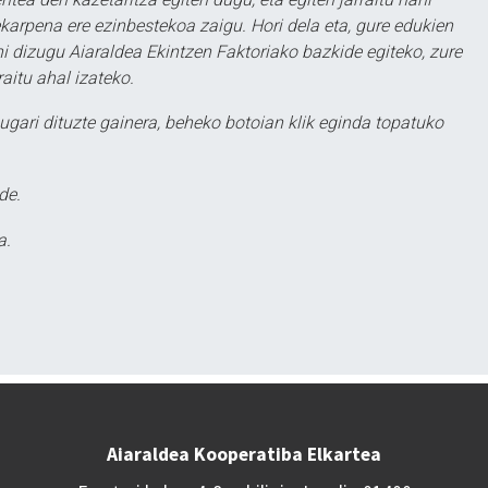
karpena ere ezinbestekoa zaigu. Hori dela eta, gure edukien
hi dizugu Aiaraldea Ekintzen Faktoriako bazkide egiteko, zure
aitu ahal izateko.
ugari dituzte gainera, beheko botoian klik eginda topatuko
de.
a.
Aiaraldea Kooperatiba Elkartea