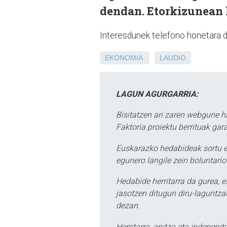
dendan. Etorkizunean k
Interesdunek telefono honetara 
EKONOMIA
LAUDIO
LAGUN AGURGARRIA:
Bisitatzen ari zaren webgune h
Faktoria proiektu berrituak gar
Euskarazko hedabideak sortu e
egunero langile zein boluntario
Hedabide herritarra da gurea, 
jasotzen ditugun diru-laguntzak
dezan.
Herritarra, anitza eta independe