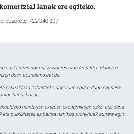
omertzial lanak ere egiteko.
dei dezakete: 722 340 307
au euskararen normalizazioaren alde Aiaraldea Ekintzen
atzen duen tresnetako bat da.
ta eskualdean zabaltzeko gogor lan egiten dugu egunero-
 talde handi batek.
eskualdeko herritarren ekarpen ekonomikoari esker bizi dena,
 eta publizitatea ez baitira nahikoa proiektuak aurrera egin
ntea den kazetaritza egiten dugu, eta egiten jarraitu nahi