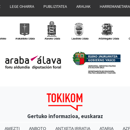
Z
LEGE OHARRA
PUBLIZITATEA
ARAUAK
HARREMANETAR
Gertuko informazioa, euskaraz
AMEZTI
ANBOTO
ANTXETA IRRATIA
ATARIA
AZP