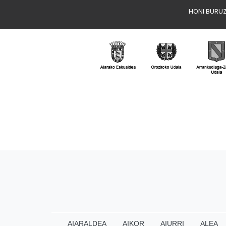
HONI BURU
AIARALDEA
AIKOR
AIURRI
ALEA