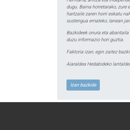
dugu. Baina horretarako, zure e
hartzaile zaren horri eskatu na
sustengua emateko, lanean jarr
Bazkideek onura eta abantaila 
duzu informazio hori guztia.
Faktoria izan, egin zaitez bazki
Aiaraldea Hedabideko lantalde
Izan bazkide