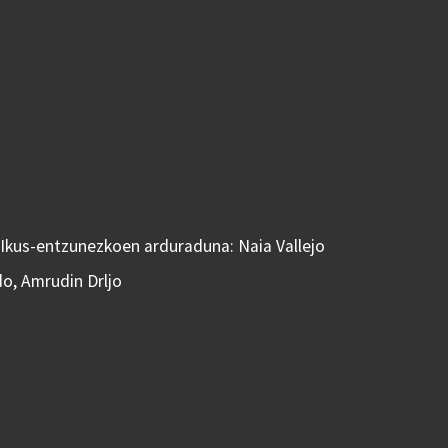
 Ikus-entzunezkoen arduraduna: Naia Vallejo
do, Amrudin Drljo