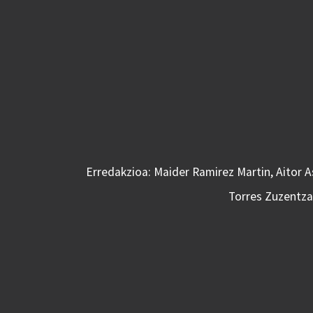
Erredakzioa: Maider Ramirez Martin, Aitor 
Torres Zuzentzai