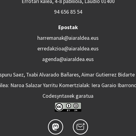
Errotari kalea, 4-8 pabilioia, Laudio 01400
94 656 85 54
Epostak
harremanak@aiaraldea.eus
erredakzioa@aiaraldea.eus
agenda@aiaraldea.eus
Aspuru Saez, Txabi Alvarado Bañares, Aimar Gutierrez Bidarte
lea: Naroa Salazar Yarritu Komertzialak: Iera Garaio Ibarron
Codesyntaxek garatua