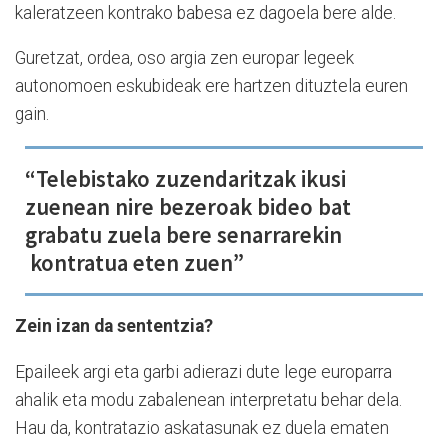
kaleratzeen kontrako babesa ez dagoela bere alde.
Guretzat, ordea, oso argia zen europar legeek
autonomoen eskubideak ere hartzen dituztela euren
gain.
“Telebistako zuzendaritzak ikusi
zuenean nire bezeroak bideo bat
grabatu zuela bere senarrarekin
kontratua eten zuen”
Zein izan da sententzia?
Epaileek argi eta garbi adierazi dute lege europarra
ahalik eta modu zabalenean interpretatu behar dela.
Hau da, kontratazio askatasunak ez duela ematen