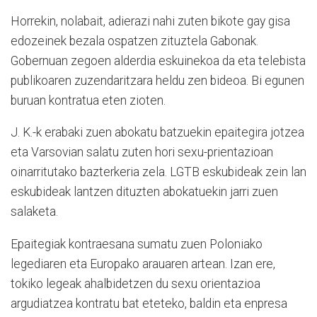
Horrekin, nolabait, adierazi nahi zuten bikote gay gisa
edozeinek bezala ospatzen zituztela Gabonak.
Gobernuan zegoen alderdia eskuinekoa da eta telebista
publikoaren zuzendaritzara heldu zen bideoa. Bi egunen
buruan kontratua eten zioten.
J. K.-k erabaki zuen abokatu batzuekin epaitegira jotzea
eta Varsovian salatu zuten hori sexu-prientazioan
oinarritutako bazterkeria zela. LGTB eskubideak zein lan
eskubideak lantzen dituzten abokatuekin jarri zuen
salaketa.
Epaitegiak kontraesana sumatu zuen Poloniako
legediaren eta Europako arauaren artean. Izan ere,
tokiko legeak ahalbidetzen du sexu orientazioa
argudiatzea kontratu bat eteteko, baldin eta enpresa