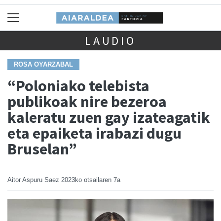
LAUDIO
ROSA OYARZABAL
“Poloniako telebista
publikoak nire bezeroa
kaleratu zuen gay izateagatik
eta epaiketa irabazi dugu
Bruselan”
Aitor Aspuru Saez
2023ko otsailaren 7a