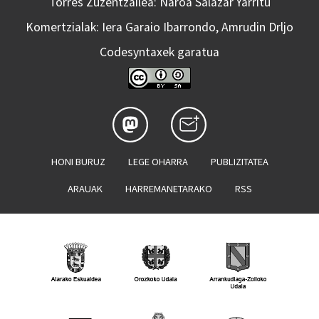
Torres Zuzentzailea: Naroa Salazar Yarritu
Komertzialak: Iera Garaio Ibarrondo, Amrudin Drljo
Codesyntaxek garatua
HONI BURUZ
LEGE OHARRA
PUBLIZITATEA
ARAUAK
HARREMANETARAKO
RSS