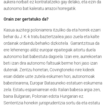
aukera norbait ez kontratatzeko gay delako, eta ezin da
autonomo bat kaleratu arrazoi horregatik.
Orain zer gertatuko da?
Kasua auzitegi poloniarrera itzuliko da eta horrek ezarri
behar du J. K.-k tratu baztertzailea jaso zuela eta kalte
ordainak ordaindu beharko dizkiotela. Garrantzitsua da
ere lehenengo aldiz europar epaitegiak aitortu duela
autonomo bat babestuta dagoela. Izan ere, aurrekoetan
beti izan dira autonomo faltsuak berme hori jaso izan
dutenak. Zentzu horretan, Covingtoneko nire kideek
esan didate uste zutela eskumen hori, autonomoak
babestearena, Europar Batasuneko estatuen eskumena
zela. Estatu espainiarrean edo Italian babesa argia zen,
baina Bulgarian, Polonian edota Hungarian ez.
Sententzia honekin jurisprudentzia sortu da eta estatu