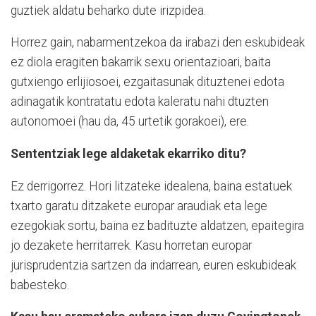
guztiek aldatu beharko dute irizpidea.
Horrez gain, nabarmentzekoa da irabazi den eskubideak
ez diola eragiten bakarrik sexu orientazioari, baita
gutxiengo erlijiosoei, ezgaitasunak dituztenei edota
adinagatik kontratatu edota kaleratu nahi dtuzten
autonomoei (hau da, 45 urtetik gorakoei), ere.
Sententziak lege aldaketak ekarriko ditu?
Ez derrigorrez. Hori litzateke idealena, baina estatuek
txarto garatu ditzakete europar araudiak eta lege
ezegokiak sortu, baina ez badituzte aldatzen, epaitegira
jo dezakete herritarrek. Kasu horretan europar
jurisprudentzia sartzen da indarrean, euren eskubideak
babesteko.