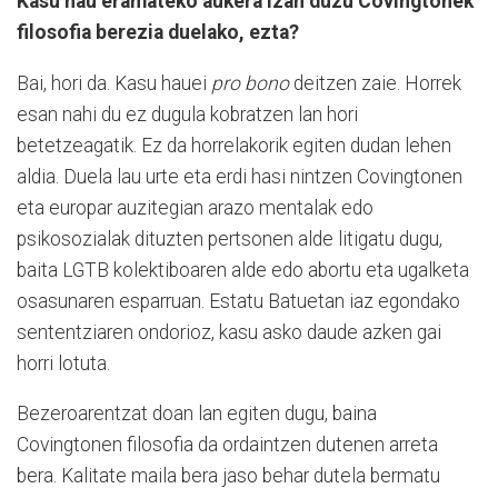
Kasu hau eramateko aukera izan duzu Covingtonek
filosofia berezia duelako, ezta?
Bai, hori da. Kasu hauei
pro bono
deitzen zaie. Horrek
esan nahi du ez dugula kobratzen lan hori
betetzeagatik. Ez da horrelakorik egiten dudan lehen
aldia. Duela lau urte eta erdi hasi nintzen Covingtonen
eta europar auzitegian arazo mentalak edo
psikosozialak dituzten pertsonen alde litigatu dugu,
baita LGTB kolektiboaren alde edo abortu eta ugalketa
osasunaren esparruan. Estatu Batuetan iaz egondako
sententziaren ondorioz, kasu asko daude azken gai
horri lotuta.
Bezeroarentzat doan lan egiten dugu, baina
Covingtonen filosofia da ordaintzen dutenen arreta
bera. Kalitate maila bera jaso behar dutela bermatu