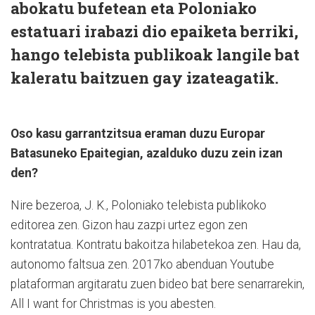
abokatu bufetean eta Poloniako
estatuari irabazi dio epaiketa berriki,
hango telebista publikoak langile bat
kaleratu baitzuen gay izateagatik.
Oso kasu garrantzitsua eraman duzu Europar
Batasuneko Epaitegian, azalduko duzu zein izan
den?
Nire bezeroa, J. K., Poloniako telebista publikoko
editorea zen. Gizon hau zazpi urtez egon zen
kontratatua. Kontratu bakoitza hilabetekoa zen. Hau da,
autonomo faltsua zen. 2017ko abenduan Youtube
plataforman argitaratu zuen bideo bat bere senarrarekin,
All I want for Christmas is you abesten.