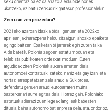
sexu orientazioa ez da arrazoia eskubide horiek
ukatzeko, ez baitu zerikusirik gaitasun profesionalekin.
Zein izan zen prozedura?
2021eko azaroan idazkia bidali genuen eta 2022ko
apirilean jakinarazpena heldu zitzaigun, ahozko epaiketa
egingo baitzen. Epaiketan bi jarrerek egin zuten talka.
Alde batetik, Polonia zegoen estatu moduan eta
telebista publikoaren ordezkari moduan. Euren
argudioak ziren Poloniak aukera ematen diela
autonomoei kontratuak izateko, nahiz eta gay izan, eta,
hortaz, errespetatzen zela araudia. Guk ordea,
defendatu genuen araudi europarraren muina
bazterkeriari aurre egitea dela. Horrez gain, Poloniako
estatuak adierazi zuen legeak langileak babesten
dituela, baina autonomo bat enpresa dela, eta, ondorioz,