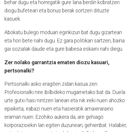
behar dugu eta horregatik gure lana berdin kobratzen
diogu bufeteari eta bonus berak sortzen dituzte
kasuek.
Abokatu bulego moduan eginkizun bat dugu gizartean
eta hori bete nahi dugu. Ez gara politikan sartzen, baina
gai sozialak daude eta gure babesa eskaini nahi diegu.
Zer nolako garrantzia ematen diozu kasuari,
pertsonalki?
Pertsonalki asko eragiten zidan kasua zen.
Profesionalki nire ibilbideko mugarrietako bat da. Duela
urte gutxi hasi nintzen lanean eta nik ireki nuen ahozko
epaiketa, irabazi nuen eta hasieratik amaieraraino
eraman nuen. Ezohiko aukera da, are gehiago
korporazioekin lan egiten duzunean, gehienbat. Halaber,