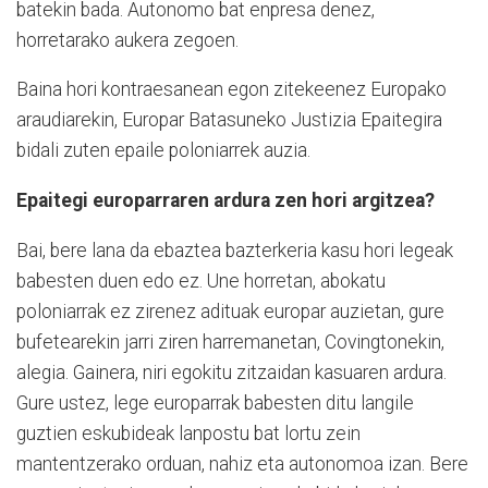
batekin bada. Autonomo bat enpresa denez,
horretarako aukera zegoen.
Baina hori kontraesanean egon zitekeenez Europako
araudiarekin, Europar Batasuneko Justizia Epaitegira
bidali zuten epaile poloniarrek auzia.
Epaitegi europarraren ardura zen hori argitzea?
Bai, bere lana da ebaztea bazterkeria kasu hori legeak
babesten duen edo ez. Une horretan, abokatu
poloniarrak ez zirenez adituak europar auzietan, gure
bufetearekin jarri ziren harremanetan, Covingtonekin,
alegia. Gainera, niri egokitu zitzaidan kasuaren ardura.
Gure ustez, lege europarrak babesten ditu langile
guztien eskubideak lanpostu bat lortu zein
mantentzerako orduan, nahiz eta autonomoa izan. Bere