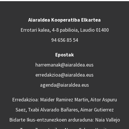
Aiaraldea Kooperatiba Elkartea
Errotari kalea, 4-8 pabilioia, Laudio 01400
94 656 85 54
Epostak
harremanak@aiaraldea.eus
erredakzioa@aiaraldea.eus
agenda@aiaraldea.eus
Erredakzioa: Maider Ramirez Martin, Aitor Aspuru
Saez, Txabi Alvarado Bañares, Aimar Gutierrez
Bidarte Ikus-entzunezkoen arduraduna: Naia Vallejo