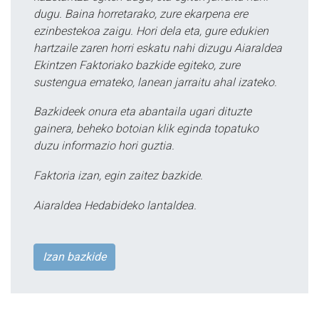
dugu. Baina horretarako, zure ekarpena ere
ezinbestekoa zaigu. Hori dela eta, gure edukien
hartzaile zaren horri eskatu nahi dizugu Aiaraldea
Ekintzen Faktoriako bazkide egiteko, zure
sustengua emateko, lanean jarraitu ahal izateko.
Bazkideek onura eta abantaila ugari dituzte
gainera, beheko botoian klik eginda topatuko
duzu informazio hori guztia.
Faktoria izan, egin zaitez bazkide.
Aiaraldea Hedabideko lantaldea.
Izan bazkide