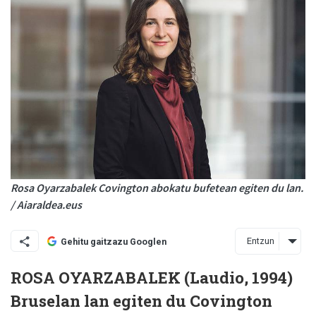
Rosa Oyarzabalek Covington abokatu bufetean egiten du lan.
/ Aiaraldea.eus
Entzun
Gehitu gaitzazu Googlen
ROSA OYARZABALEK (Laudio, 1994)
Bruselan lan egiten du Covington