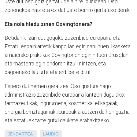
uste dut oso goiz gertatu dela nire ibilbidean. Oso
zorionekoa naiz eta ez dut uste berriro gertatuko denik.
Eta nola hledu zinen Covingtonera?
Betidanik izan dut gogoko zuzenbide europarra eta
Estatu espainiarretik kanpo lan egin nahi nuen. Ikasketa
amaierako praktikak Covingtonen egin nituen Bruselan
eta masterra egin ondoren itzuli nintzen, eta
dagoeneko lau urte eta erdi bete ditut.
Espero dut hemen geratzea. Oso gustura nago
administrazio zuzenbide europarra lantzen dugulako:
farmazeutikak, ingurumena, kosmetika, elikagaiak,
energia berriztagarriak...Europak arautzen du hori guztia
eta estatuek tarte gutxi daukate erabakitzeko.
JENDARTEA
LAUDIO