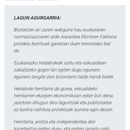
LAGUN AGURGARRIA:
Bisitatzen ari zaren webgune hau euskararen
normalizazioaren alde Aiaraldea Ekintzen Faktoria
proiektu berrituak garatzen duen tresnetako bat
da.
Euskarazko hedabideak sortu eta eskualdean
zabaltzeko gogor lan egiten dugu egunero-
egunero langile zein boluntario talde handi batek.
Hedabide herritarra da gurea, eskualdeko
herritarren ekarpen ekonomikoari esker bizi dena,
jasotzen ditugun diru-laguntzak eta publizitatea
ez baitira nahikoa proiektuak aurrera egin dezan.
Herritarra, anitza eta independentea den
kazetaritza egiten dugu, eta egiten jarraitu nahi