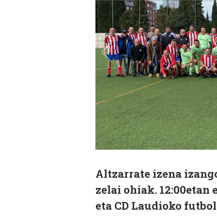
Altzarrate izena izan
zelai ohiak. 12:00etan
eta CD Laudioko futbol