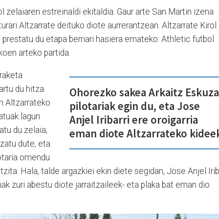
l zelaiaren estreinaldi ekitaldia. Gaur arte San Martin izena
rari Altzarrate deituko diote aurrerantzean. Altzarrate Kirol
ia prestatu du etapa berriari hasiera emateko: Athletic futbol
koen arteko partida.
uraketa
artu du hitza
Ohorezko sakea Arkaitz Eskuz
n Altzarrateko
pilotariak egin du, eta Jose
atuak lagun
Anjel Iribarri ere oroigarria
atu du zelaia;
eman diote Altzarrateko kidee
zatu dute, eta
lotaria omendu
ita. Hala, talde argazkiei ekin diete segidan, Jose Anjel Iri
nak zuri abestu diote jarraitzaileek- eta plaka bat eman dio