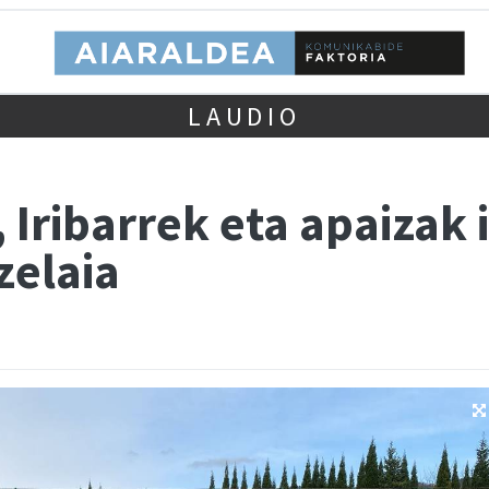
LAUDIO
, Iribarrek eta apaizak
zelaia