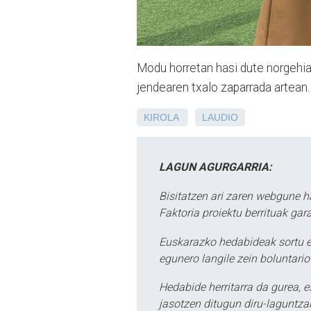
Modu horretan hasi dute norgehia
jendearen txalo zaparrada artean.
KIROLA
LAUDIO
LAGUN AGURGARRIA:
Bisitatzen ari zaren webgune h
Faktoria proiektu berrituak gar
Euskarazko hedabideak sortu e
egunero langile zein boluntario
Hedabide herritarra da gurea, 
jasotzen ditugun diru-laguntzak