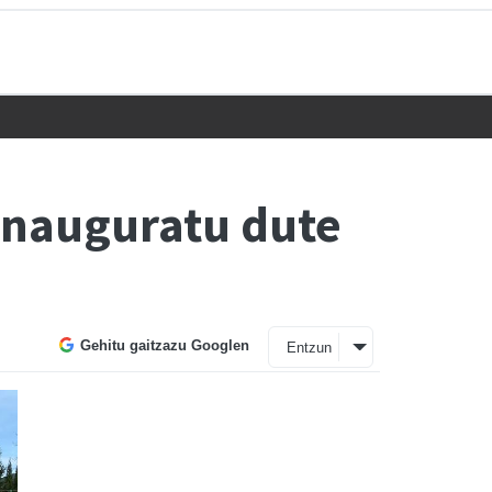
 inauguratu dute
Gehitu gaitzazu Googlen
Entzun