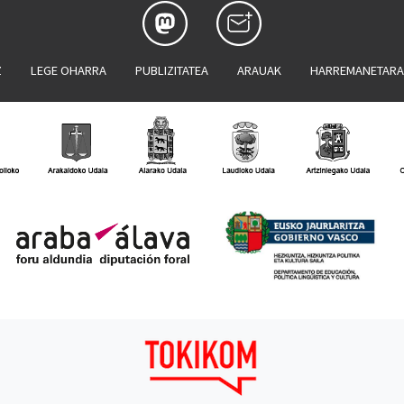
Z
LEGE OHARRA
PUBLIZITATEA
ARAUAK
HARREMANETAR