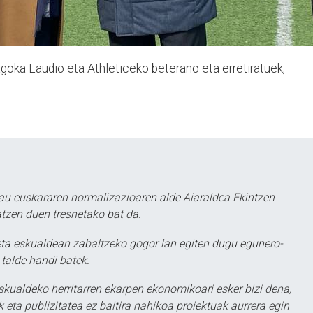
goka Laudio eta Athleticeko beterano eta erretiratuek,
au euskararen normalizazioaren alde Aiaraldea Ekintzen
atzen duen tresnetako bat da.
ta eskualdean zabaltzeko gogor lan egiten dugu egunero-
 talde handi batek.
eskualdeko herritarren ekarpen ekonomikoari esker bizi dena,
 eta publizitatea ez baitira nahikoa proiektuak aurrera egin