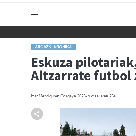
ARGAZKI KRONIKA
Eskuza pilotariak
Altzarrate futbol 
Izar Mendiguren Cosgaya
2023ko otsailaren 25a