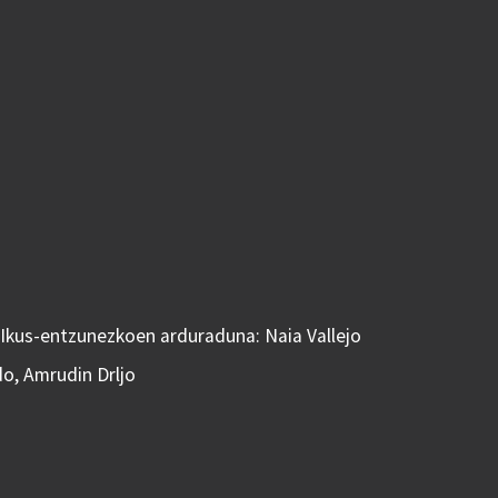
 Ikus-entzunezkoen arduraduna: Naia Vallejo
do, Amrudin Drljo