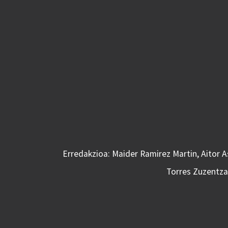
Erredakzioa: Maider Ramirez Martin, Aitor 
Torres Zuzentzai