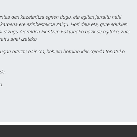
ntea den kazetaritza egiten dugu, eta egiten jarraitu nahi
karpena ere ezinbestekoa zaigu. Hori dela eta, gure edukien
hi dizugu Aiaraldea Ekintzen Faktoriako bazkide egiteko, zure
aitu ahal izateko.
ugari dituzte gainera, beheko botoian klik eginda topatuko
de.
a.