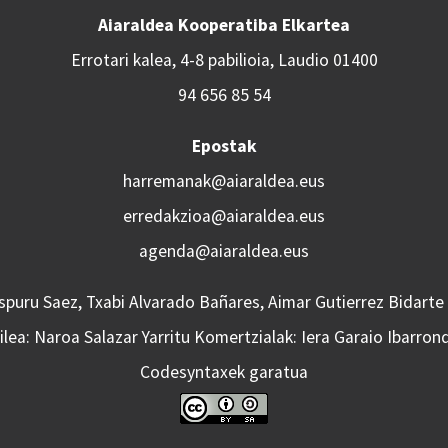
Aiaraldea Kooperatiba Elkartea
Errotari kalea, 4-8 pabilioia, Laudio 01400
94 656 85 54
Epostak
harremanak@aiaraldea.eus
erredakzioa@aiaraldea.eus
agenda@aiaraldea.eus
Aspuru Saez, Txabi Alvarado Bañares, Aimar Gutierrez Bidarte
lea: Naroa Salazar Yarritu Komertzialak: Iera Garaio Ibarron
Codesyntaxek garatua