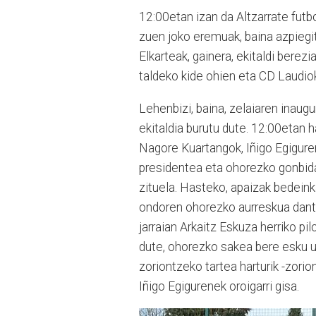
12:00etan izan da Altzarrate futbo
zuen joko eremuak, baina azpiegitu
Elkarteak, gainera, ekitaldi berez
taldeko kide ohien eta CD Laudio
Lehenbizi, baina, zelaiaren inaug
ekitaldia burutu dute. 12:00etan h
Nagore Kuartangok, Iñigo Egigure
presidentea eta ohorezko gonbid
zituela. Hasteko, apaizak bedeink
ondoren ohorezko aurreskua dant
jarraian Arkaitz Eskuza herriko pi
dute, ohorezko sakea bere esku utz
zoriontzeko tartea harturik -zorio
Iñigo Egigurenek oroigarri gisa.