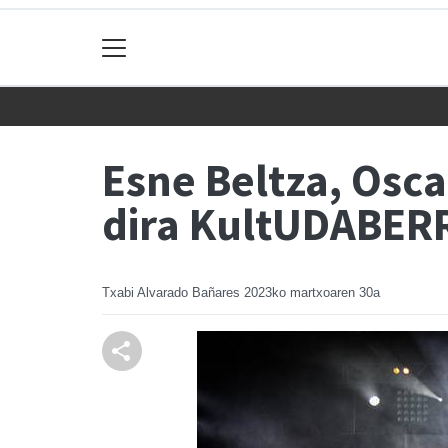
Esne Beltza, Osc
dira KultUDABERR
Txabi Alvarado Bañares
2023ko martxoaren 30a