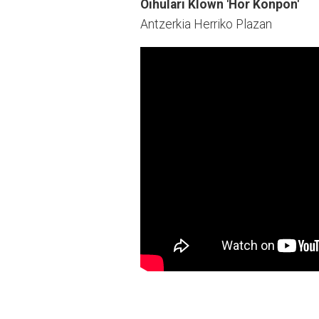
Oihulari Klown 'Hor Konpon'
Antzerkia Herriko Plazan