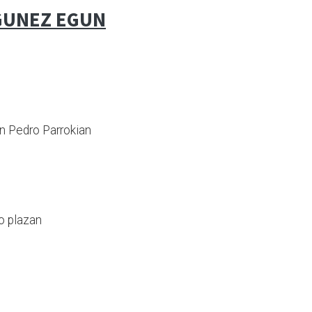
GUNEZ EGUN
n Pedro Parrokian
o plazan