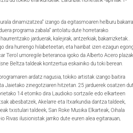
ulturala dinamizatzea" izango da egitasmoaren helburu bakarra
duera programa zabala" antolatu dute horretarako.
haurrentzako jarduerak, kalejirak, antzerkiak, bakarrizketak...
o dira hurrengo hilabeteetan, eta hainbat izen ezagun egon
car Terol umoregile beteranoa igoko da Alberto Acero plaza
 Esne Beltza taldeak kontzertua eskainiko du toki berean.
programaren ardatz nagusia, tokiko artistak izango baitira
eta Jaietako zinegotziaren hitzetan. 25 jarduerek osatzen du
etako 14 etorriko dira Laudioko sortzaile edo elkarteen
tsak abesbatzek, Akelarre eta Itxarkundia dantza taldeek,
ak txistulari taldeek, San Roke Musika Elkarteak, Oihala
o Rivas ilusionistak jarriko dute euren alea egitarauan,