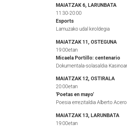
MAIATZAK 6, LARUNBATA
11:30-20:00
Esports
Lamuzako udal kiroldegia
MAIATZAK 11, OSTEGUNA
19:00etan
Micaela Portillo: centenario
Dokumentala-solasaldia Kasinoa
MAIATZAK 12, OSTIRALA
20:00etan
'Poetas en mayo'
Poesia errezitaldia Alberto Acero
MAIATZAK 13, LARUNBATA
19:00etan