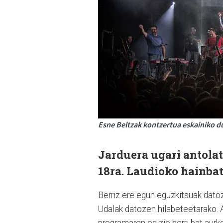
Esne Beltzak kontzertua eskainiko du
Jarduera ugari antolat
18ra. Laudioko hainba
Berriz ere egun eguzkitsuak datoz
Udalak datozen hilabeteetarako. 
programaren edizio berri bat aurke