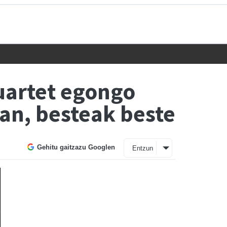
uartet egongo
an, besteak beste
Gehitu gaitzazu Googlen
Entzun