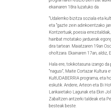
ekainaren 18ra luzatuko da.
"Udalerriko bizitza soziala eta k
eta "gazte zein adinkoentzako jar
Kontzertuak, poesia errezitaldiak, 
hainbat motatako jarduerak egong
dira tartean. Maiatzaren 19an Os
oholtzara. Ekainaren 17an, aldiz,
Hala ere, tokikotasuna izango da 
"nagusi", Maite Cortazar Kultura 
KultUDABERRIA programa, eta hori
eskutik. Andere, Arteon eta Bi Ho
Lankaietako Lagunak eta Ekin Jole
Zabaltzen antzerki taldeak eta Pei
besteak beste.