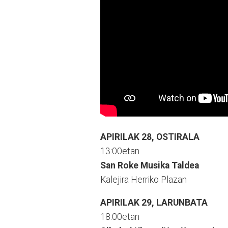
APIRILAK 28, OSTIRALA
13:00etan
San Roke Musika Taldea
Kalejira Herriko Plazan
APIRILAK 29, LARUNBATA
18:00etan