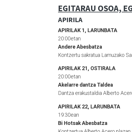
EGITARAU OSOA, E
APIRILA
APIRILAK 1, LARUNBATA
20:00etan
Andere Abesbatza
Kontzertu sakratua Lamuzako Sa
APIRILAK 21, OSTIRALA
20:00etan
Akelarre dantza Taldea
Dantza erakustaldia Alberto Acer
APIRILAK 22, LARUNBATA
19:30ean
Bi Hotsak Abesbatza
Kontzertua Alberto Acero plazan