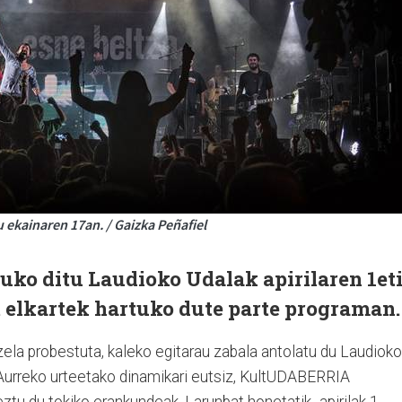
 ekainaren 17an. / Gaizka Peñafiel
uko ditu Laudioko Udalak apirilaren 1et
t elkartek hartuko dute parte programan
ela probestuta, kaleko egitarau zabala antolatu du Laudioko
Aurreko urteetako dinamikari eutsiz, KultUDABERRIA
ztu du tokiko erankundeak. Larunbat honetatik -apirilak 1-