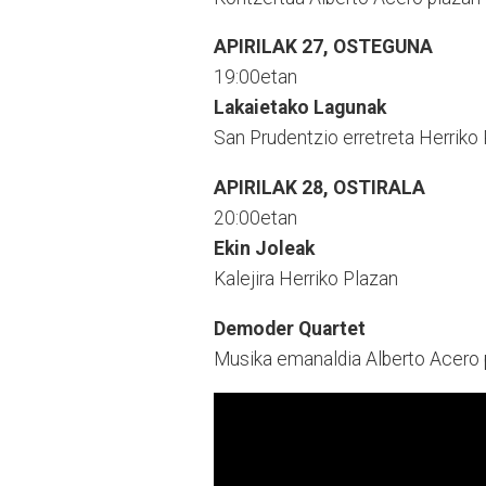
APIRILAK 27, OSTEGUNA
19:00etan
Lakaietako Lagunak
San Prudentzio erretreta Herriko
APIRILAK 28, OSTIRALA
20:00etan
Ekin Joleak
Kalejira Herriko Plazan
Demoder Quartet
Musika emanaldia Alberto Acero 