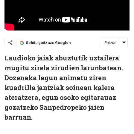
Entzun
Gehitu gaitzazu Googlen
Laudioko jaiak abuztutik uztailera
mugitu zirela zirudien larunbatean.
Dozenaka lagun animatu ziren
kuadrilla jantziak soinean kalera
ateratzera, egun osoko egitarauaz
gozatzeko Sanpedropeko jaien
barruan.