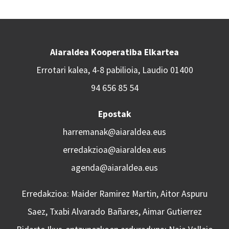
Aiaraldea Kooperatiba Elkartea
Errotari kalea, 4-8 pabilioia, Laudio 01400
94 656 85 54
Epostak
harremanak@aiaraldea.eus
erredakzioa@aiaraldea.eus
agenda@aiaraldea.eus
Erredakzioa: Maider Ramirez Martin, Aitor Aspuru
Saez, Txabi Alvarado Bañares, Aimar Gutierrez