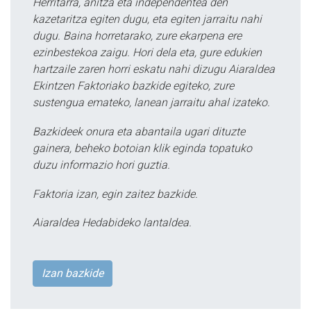
Herritarra, anitza eta independentea den
kazetaritza egiten dugu, eta egiten jarraitu nahi
dugu. Baina horretarako, zure ekarpena ere
ezinbestekoa zaigu. Hori dela eta, gure edukien
hartzaile zaren horri eskatu nahi dizugu Aiaraldea
Ekintzen Faktoriako bazkide egiteko, zure
sustengua emateko, lanean jarraitu ahal izateko.
Bazkideek onura eta abantaila ugari dituzte
gainera, beheko botoian klik eginda topatuko
duzu informazio hori guztia.
Faktoria izan, egin zaitez bazkide.
Aiaraldea Hedabideko lantaldea.
Izan bazkide