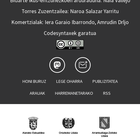
Bidarte Ikus-entzunezkoen arduraduna: Naia Vallejo
Torres Zuzentzailea: Naroa Salazar Yarritu
Komertzialak: Iera Garaio Ibarrondo, Amrudin Drljo
Codesyntaxek garatua
HONI BURUZ
LEGE OHARRA
PUBLIZITATEA
ARAUAK
HARREMANETARAKO
RSS