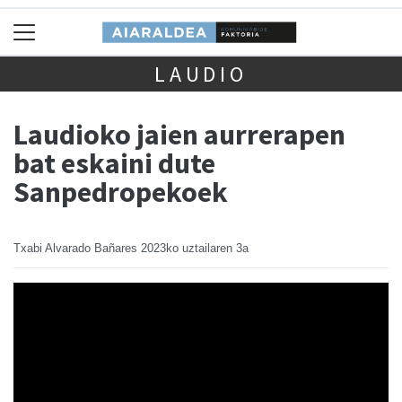
LAUDIO
Laudioko jaien aurrerapen
bat eskaini dute
Sanpedropekoek
Txabi Alvarado Bañares
2023ko uztailaren 3a