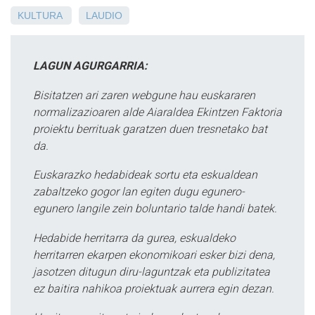
KULTURA
LAUDIO
LAGUN AGURGARRIA:
Bisitatzen ari zaren webgune hau euskararen
normalizazioaren alde Aiaraldea Ekintzen Faktoria
proiektu berrituak garatzen duen tresnetako bat
da.
Euskarazko hedabideak sortu eta eskualdean
zabaltzeko gogor lan egiten dugu egunero-
egunero langile zein boluntario talde handi batek.
Hedabide herritarra da gurea, eskualdeko
herritarren ekarpen ekonomikoari esker bizi dena,
jasotzen ditugun diru-laguntzak eta publizitatea
ez baitira nahikoa proiektuak aurrera egin dezan.