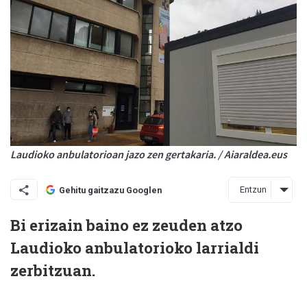
Laudioko anbulatorioan jazo zen gertakaria. / Aiaraldea.eus
Entzun
Gehitu gaitzazu Googlen
Bi erizain baino ez zeuden atzo
Laudioko anbulatorioko larrialdi
zerbitzuan.