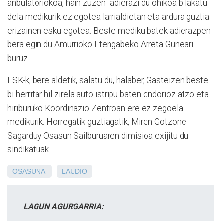
anbulatoriokoa, hain zuzen- adierazi du ohikoa bilakatu
dela medikurik ez egotea larrialdietan eta ardura guztia
erizainen esku egotea. Beste mediku batek adierazpen
bera egin du Amurrioko Etengabeko Arreta Guneari
buruz.
ESK-k, bere aldetik, salatu du, halaber, Gasteizen beste
bi herritar hil zirela auto istripu baten ondorioz atzo eta
hiriburuko Koordinazio Zentroan ere ez zegoela
medikurik. Horregatik guztiagatik, Miren Gotzone
Sagarduy Osasun Sailburuaren dimisioa exijitu du
sindikatuak.
OSASUNA
LAUDIO
LAGUN AGURGARRIA: