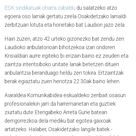
ESK sindikatuak oharra zabaldu
du salatzeko atzo
egoera oso larriak gertatu zirela Osakidetzako larrialdi
zerbitzuari lotuta eta horietako bat Laudion jazo zela.
Hain zuzen, atzo 42 urteko gizonezko bat zendu zen
Laudioko anbulatorioan bihotzekoa izan ondoren.
Krisialdiari aurre egiteko bi erizain baino ez zeuden eta
zaintza intentsiboko unitate lanak betetzen dituen
anbulantzia beranduago heldu zen tokira. Ertzaintzak
berak egiaztatu zuen heriotza 22:30ak baino lehen.
Aiaraldea Komunikabidea eskualdeko zenbait osasun
profesionalekin jarri da harremanetan eta guztiek
ziurtatu dute Etengabeko Arreta Gune batean
derrigorrezkoa dela mediku bat egotea gaixoak
artatzeko. Halaber, Osakidetzako langile batek -