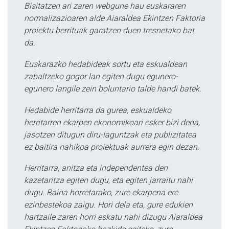
Bisitatzen ari zaren webgune hau euskararen
normalizazioaren alde Aiaraldea Ekintzen Faktoria
proiektu berrituak garatzen duen tresnetako bat
da.
Euskarazko hedabideak sortu eta eskualdean
zabaltzeko gogor lan egiten dugu egunero-
egunero langile zein boluntario talde handi batek.
Hedabide herritarra da gurea, eskualdeko
herritarren ekarpen ekonomikoari esker bizi dena,
jasotzen ditugun diru-laguntzak eta publizitatea
ez baitira nahikoa proiektuak aurrera egin dezan.
Herritarra, anitza eta independentea den
kazetaritza egiten dugu, eta egiten jarraitu nahi
dugu. Baina horretarako, zure ekarpena ere
ezinbestekoa zaigu. Hori dela eta, gure edukien
hartzaile zaren horri eskatu nahi dizugu Aiaraldea