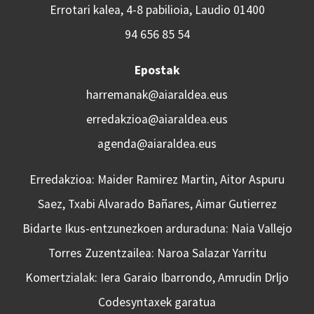
Errotari kalea, 4-8 pabilioia, Laudio 01400
94 656 85 54
Epostak
harremanak@aiaraldea.eus
erredakzioa@aiaraldea.eus
agenda@aiaraldea.eus
Erredakzioa: Maider Ramirez Martin, Aitor Aspuru
Saez, Txabi Alvarado Bañares, Aimar Gutierrez
Bidarte Ikus-entzunezkoen arduraduna: Naia Vallejo
Torres Zuzentzailea: Naroa Salazar Yarritu
Komertzialak: Iera Garaio Ibarrondo, Amrudin Drljo
Codesyntaxek garatua