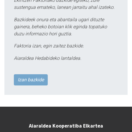
Ekintzen Faktoriako bazkide egiteko, zure
sustengua emateko, lanean jarraitu ahal izateko.
Bazkideek onura eta abantaila ugari dituzte
gainera, beheko botoian klik eginda topatuko
duzu informazio hori guztia.
Faktoria izan, egin zaitez bazkide.
Aiaraldea Hedabideko lantaldea.
Izan bazkide
Aiaraldea Kooperatiba Elkartea