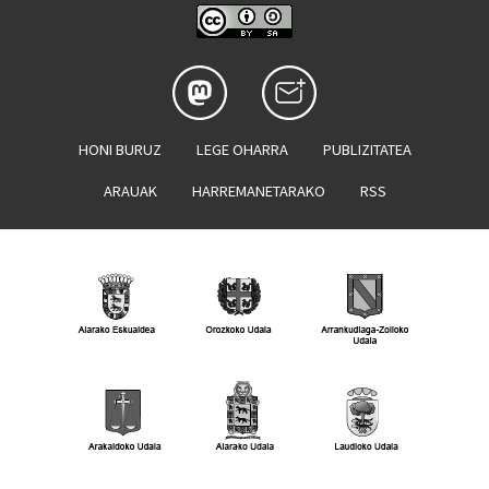
HONI BURUZ
LEGE OHARRA
PUBLIZITATEA
ARAUAK
HARREMANETARAKO
RSS