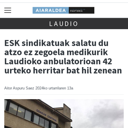
LAUDIO
ESK sindikatuak salatu du
atzo ez zegoela medikurik
Laudioko anbulatorioan 42
urteko herritar bat hil zenean
Aitor Aspuru Saez
2024ko urtarrilaren 13a