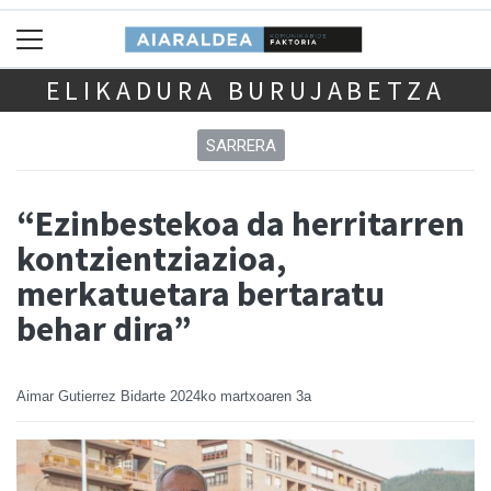
ELIKADURA BURUJABETZA
SARRERA
“Ezinbestekoa da herritarren
kontzientziazioa,
merkatuetara bertaratu
behar dira”
Aimar Gutierrez Bidarte
2024ko martxoaren 3a