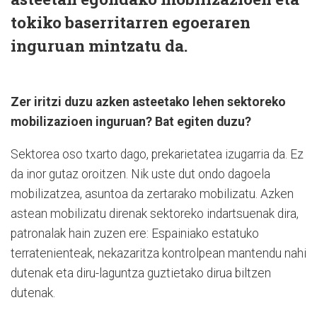
tokiko baserritarren egoeraren
inguruan mintzatu da.
Zer iritzi duzu azken asteetako lehen sektoreko
mobilizazioen inguruan? Bat egiten duzu?
Sektorea oso txarto dago, prekarietatea izugarria da. Ez
da inor gutaz oroitzen. Nik uste dut ondo dagoela
mobilizatzea, asuntoa da zertarako mobilizatu. Azken
astean mobilizatu direnak sektoreko indartsuenak dira,
patronalak hain zuzen ere: Espainiako estatuko
terratenienteak, nekazaritza kontrolpean mantendu nahi
dutenak eta diru-laguntza guztietako dirua biltzen
dutenak.