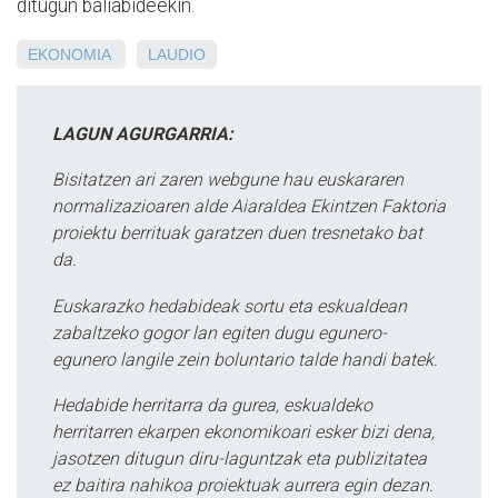
ditugun baliabideekin.
EKONOMIA
LAUDIO
LAGUN AGURGARRIA:
Bisitatzen ari zaren webgune hau euskararen
normalizazioaren alde Aiaraldea Ekintzen Faktoria
proiektu berrituak garatzen duen tresnetako bat
da.
Euskarazko hedabideak sortu eta eskualdean
zabaltzeko gogor lan egiten dugu egunero-
egunero langile zein boluntario talde handi batek.
Hedabide herritarra da gurea, eskualdeko
herritarren ekarpen ekonomikoari esker bizi dena,
jasotzen ditugun diru-laguntzak eta publizitatea
ez baitira nahikoa proiektuak aurrera egin dezan.