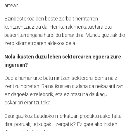
artean.
Ezinbestekoa den beste zerbait herritarren
kontzientziazioa da. Herritarrak merkatuetara eta
baserritarrengana hurbildu behar dira. Mundu guztiak dio
zero kilometroaren aldekoa dela.
Nola ikusten duzu lehen sektorearen egoera zure
inguruan?
Duela hamar urte batu nintzen sektorera, berria naiz
zentzu horretan. Baina ikusten dudana da nekazaritzan
ez dagoela erreleborik, eta ezintasuna daukagu
eskariari erantzuteko.
Gaur gaurkoz Laudioko merkatuan produktu asko falta
dira: porruak, letxugak… zergatik? Ez garelako iristen