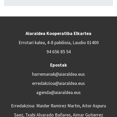
Aiaraldea Kooperatiba Elkartea
Errotari kalea, 4-8 pabilioia, Laudio 01400
94 656 85 54
Epostak
harremanak@aiaraldea.eus
erredakzioa@aiaraldea.eus
agenda@aiaraldea.eus
Erredakzioa: Maider Ramirez Martin, Aitor Aspuru
Saez, Txabi Alvarado Bañares, Aimar Gutierrez