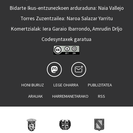
Bidarte Ikus-entzunezkoen arduraduna: Naia Vallejo
Torres Zuzentzailea: Naroa Salazar Yarritu
Komertzialak: Iera Garaio Ibarrondo, Amrudin Drljo
Codesyntaxek garatua
HONI BURUZ
LEGE OHARRA
PUBLIZITATEA
ARAUAK
HARREMANETARAKO
RSS