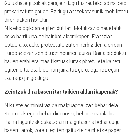
Gu ustiategi txikiak gara, ez dugu bizirauteko adina, oso
prekarizatuta gaude. Ez dugu antzekotasunik mobilizatu
diren azken horiekin.
Nik ekologikoan egiten dut lan. Mobilizazio hauetatik
asko harritu naute hainbat aldarrikapen. Frantzian,
estaerako, asko protestatu zuten herbiziden alorrean
Europak ezartzen dituen neurrien aurka. Baina produktu
hauen erabilera masifikatuak lurrak pbretu eta kaltetu
egiten ditu, eta bide hori jarraituz gero, egunez egun
txarrago jango dugu.
Zeintzuk dira baserritar txikien aldarrikapenak?
Nik uste administrazioa malguagoa izan behar dela.
Kontrolak egon behar dira noski, beharrezkoak dira.
Baina laguntzak eskatzean malgutasuna behar dugu
baserritarrok, zoratu egiten gaituzte hainbetse paper