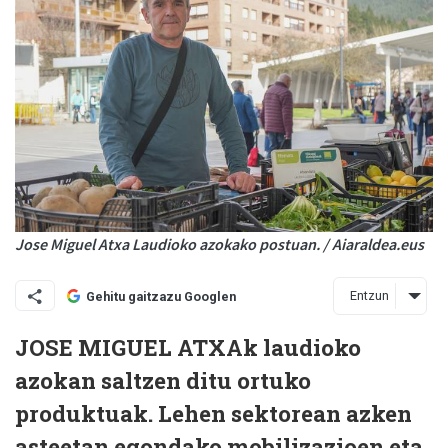
Jose Miguel Atxa Laudioko azokako postuan. / Aiaraldea.eus
Entzun
Gehitu gaitzazu Googlen
JOSE MIGUEL ATXAk laudioko
azokan saltzen ditu ortuko
produktuak. Lehen sektorean azken
asteetan egondako mobilizazioen eta