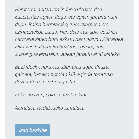
Herritarra, anitza eta independentea den
kazetaritza egiten dugu, eta egiten jarraitu nahi
dugu. Baina horretarako, zure ekarpena ere
ezinbestekoa zaigu. Hori dela eta, gure edukien
hartzaile zaren horri eskatu nahi dizugu Aiaraldea
Ekintzen Faktoriako bazkide egiteko, zure
sustengua emateko, lanean jarraitu ahal izateko.
Bazkideek onura eta abantaila ugari dituzte
gainera, beheko botoian klik eginda topatuko
duzu informazio hori guztia.
Faktoria izan, egin zaitez bazkide.
Aiaraldea Hedabideko lantaldea.
Izan bazkide