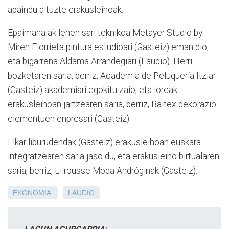
apaindu dituzte erakusleihoak.
Epaimahaiak lehen sari teknikoa Metayer Studio by
Miren Elorrieta pintura estudioari (Gasteiz) eman dio,
eta bigarrena Aldama Arrandegiari (Laudio). Herri
bozketaren saria, berriz, Academia de Peluquería Itziar
(Gasteiz) akademiari egokitu zaio; eta loreak
erakusleihoan jartzearen saria, berriz, Baitex dekorazio
elementuen enpresari (Gasteiz).
Elkar liburudendak (Gasteiz) erakusleihoan euskara
integratzearen saria jaso du, eta erakusleiho birtualaren
saria, berriz, Lilrousse Moda Andróginak (Gasteiz).
EKONOMIA
LAUDIO