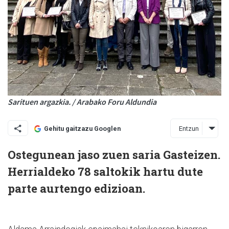
Sarituen argazkia. / Arabako Foru Aldundia
Entzun
Gehitu gaitzazu Googlen
Ostegunean jaso zuen saria Gasteizen.
Herrialdeko 78 saltokik hartu dute
parte aurtengo edizioan.