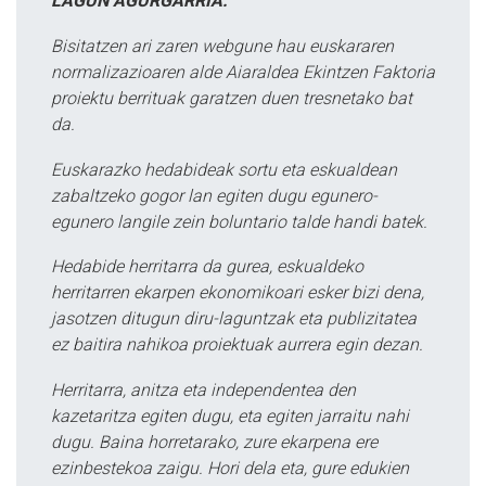
LAGUN AGURGARRIA:
Bisitatzen ari zaren webgune hau euskararen
normalizazioaren alde Aiaraldea Ekintzen Faktoria
proiektu berrituak garatzen duen tresnetako bat
da.
Euskarazko hedabideak sortu eta eskualdean
zabaltzeko gogor lan egiten dugu egunero-
egunero langile zein boluntario talde handi batek.
Hedabide herritarra da gurea, eskualdeko
herritarren ekarpen ekonomikoari esker bizi dena,
jasotzen ditugun diru-laguntzak eta publizitatea
ez baitira nahikoa proiektuak aurrera egin dezan.
Herritarra, anitza eta independentea den
kazetaritza egiten dugu, eta egiten jarraitu nahi
dugu. Baina horretarako, zure ekarpena ere
ezinbestekoa zaigu. Hori dela eta, gure edukien