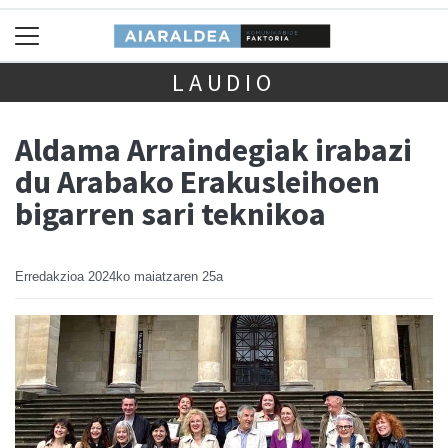
LAUDIO
Aldama Arraindegiak irabazi
du Arabako Erakusleihoen
bigarren sari teknikoa
Erredakzioa
2024ko maiatzaren 25a