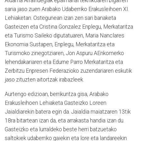
Aldama Arraindegiak epaimahai teknikoaren bigarren
saria jaso zuen Arabako Udaberriko Erakusleihoen XI.
Lehiaketan. Ostegunean izan zen sari banaketa
Gasteizen eta Cristina Gonzalez Enplegu, Merkataritza
eta Turismo Saileko diputatuaren, Maria Nanclares
Ekonomia Sustapen, Enplegu, Merkataritza eta
Turismoko zinegotziaren, Jon Aspuru AEnkomerko
lehendakariaren eta Edurne Parro Merkataritza eta
Zerbitzu Enpresen Federazioko zuzendariaren eskutik
jaso zituzten aitortzak irabazleek.
Aurtengo edizioan, berrikuntza gisa, Arabako
Erakusleihoen Lehiaketa Gasteizko Loreen
Jaialdiarekin batera egin da. Jaialdia maiatzaren 13tik
18ra bitartean izan da, eta arrakasta handia izan du.
Gasteizko eta lurraldeko beste herri batzuetako
saltokiek udaberriko gaiekin eta lore eta landareekin