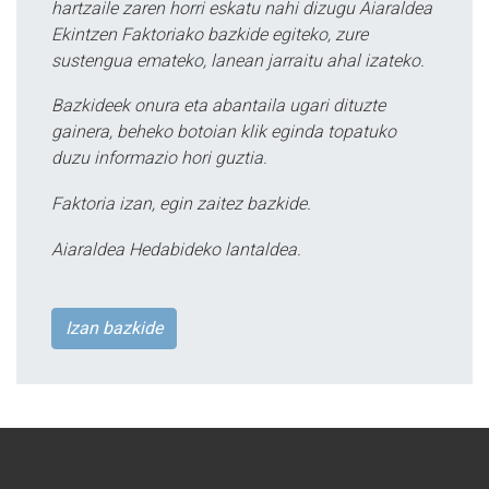
hartzaile zaren horri eskatu nahi dizugu Aiaraldea
Ekintzen Faktoriako bazkide egiteko, zure
sustengua emateko, lanean jarraitu ahal izateko.
Bazkideek onura eta abantaila ugari dituzte
gainera, beheko botoian klik eginda topatuko
duzu informazio hori guztia.
Faktoria izan, egin zaitez bazkide.
Aiaraldea Hedabideko lantaldea.
Izan bazkide