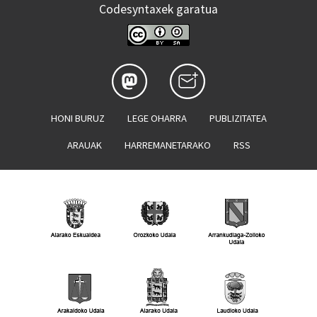
Codesyntaxek garatua
HONI BURUZ
LEGE OHARRA
PUBLIZITATEA
ARAUAK
HARREMANETARAKO
RSS