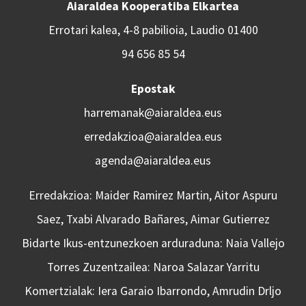
Aiaraldea Kooperatiba Elkartea
Errotari kalea, 4-8 pabilioia, Laudio 01400
94 656 85 54
Epostak
harremanak@aiaraldea.eus
erredakzioa@aiaraldea.eus
agenda@aiaraldea.eus
Erredakzioa: Maider Ramirez Martin, Aitor Aspuru
Saez, Txabi Alvarado Bañares, Aimar Gutierrez
Bidarte Ikus-entzunezkoen arduraduna: Naia Vallejo
Torres Zuzentzailea: Naroa Salazar Yarritu
Komertzialak: Iera Garaio Ibarrondo, Amrudin Drljo