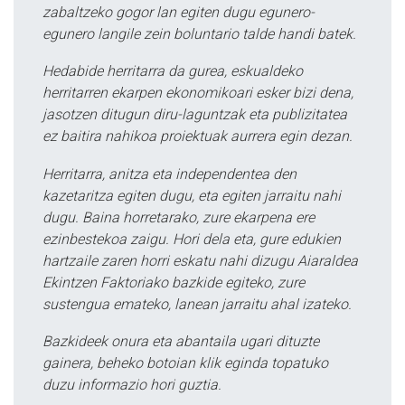
zabaltzeko gogor lan egiten dugu egunero-
egunero langile zein boluntario talde handi batek.
Hedabide herritarra da gurea, eskualdeko
herritarren ekarpen ekonomikoari esker bizi dena,
jasotzen ditugun diru-laguntzak eta publizitatea
ez baitira nahikoa proiektuak aurrera egin dezan.
Herritarra, anitza eta independentea den
kazetaritza egiten dugu, eta egiten jarraitu nahi
dugu. Baina horretarako, zure ekarpena ere
ezinbestekoa zaigu. Hori dela eta, gure edukien
hartzaile zaren horri eskatu nahi dizugu Aiaraldea
Ekintzen Faktoriako bazkide egiteko, zure
sustengua emateko, lanean jarraitu ahal izateko.
Bazkideek onura eta abantaila ugari dituzte
gainera, beheko botoian klik eginda topatuko
duzu informazio hori guztia.