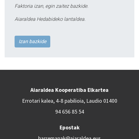
Faktoria izan, egin zaitez bazkide.
Aiaraldea Hedabideko lantaldea.
Izan bazkide
Aiaraldea Kooperatiba Elkartea
Errotari kalea, 4-8 pabilioia, Laudio 01400
94 656 85 54
Epostak
harremanak@aiaraldea.eus