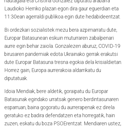
hautagaia eta Cristina Gonzalez diputatu arabarra
Laudioko Herriko plazan egon dira gaur eguerdian eta
11:30ean agerraldi publikoa egin dute hedabideentzat.
Bi ordezkari sozialistek mezu bera azpimarratu dute,
Europar Batasunean eskuin muturraren zabalpenari
aurre egin behar zaiola. Gonzalezen aburuz, COVID-19
birusaren pandemiak edota Ukrainako gerrak erakutsi
dute Europar Batasuna tresna egokia dela krisialdietan.
Horrez gain, Europa aurrerakoia aldarrikatu du
diputatuak.
Idoia Mendiak, bere aldetik, goraipatu du Europar
Batasunak egindako urratsak genero berdintasunaren
esparruan, baina gogoratu du aurrerapenak ez direla
geratuko ez badira defendatzen eta horregatik, hain
zuzen, eskatu du boza PSOErentzat. Mendiaren ustez,