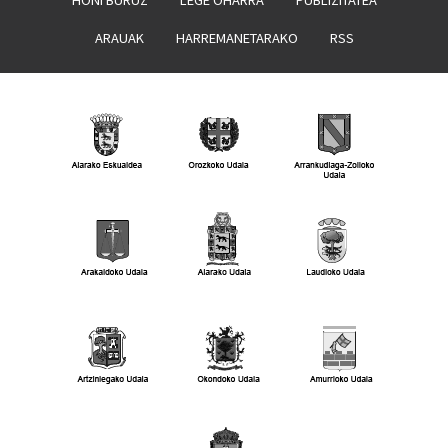
HONI BURUZ
LEGE OHARRA
PUBLIZITATEA
ARAUAK
HARREMANETARAKO
RSS