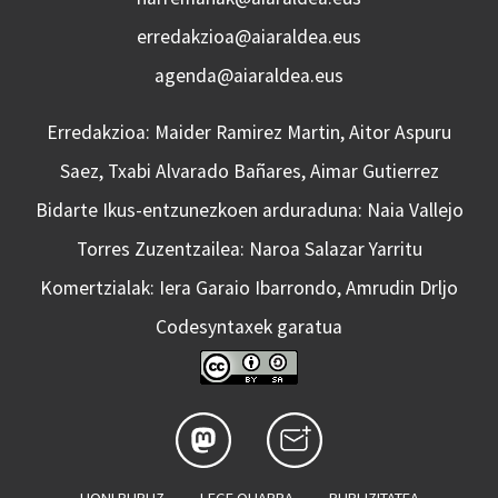
erredakzioa@aiaraldea.eus
agenda@aiaraldea.eus
Erredakzioa: Maider Ramirez Martin, Aitor Aspuru
Saez, Txabi Alvarado Bañares, Aimar Gutierrez
Bidarte Ikus-entzunezkoen arduraduna: Naia Vallejo
Torres Zuzentzailea: Naroa Salazar Yarritu
Komertzialak: Iera Garaio Ibarrondo, Amrudin Drljo
Codesyntaxek garatua