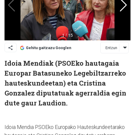
Entzun
Gehitu gaitzazu Googlen
Idoia Mendiak (PSOEko hautagaia
Europar Batasuneko Legebiltzarreko
hauteskundeetan) eta Cristina
Gonzalez diputatuak agerraldia egin
dute gaur Laudion.
Idoia Mendia PSOEko Europako Hauteskundeetarako