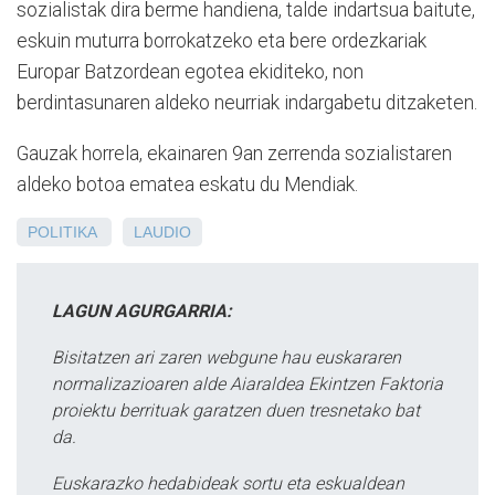
sozialistak dira berme handiena, talde indartsua baitute,
eskuin muturra borrokatzeko eta bere ordezkariak
Europar Batzordean egotea ekiditeko, non
berdintasunaren aldeko neurriak indargabetu ditzaketen.
Gauzak horrela, ekainaren 9an zerrenda sozialistaren
aldeko botoa ematea eskatu du Mendiak.
POLITIKA
LAUDIO
LAGUN AGURGARRIA:
Bisitatzen ari zaren webgune hau euskararen
normalizazioaren alde Aiaraldea Ekintzen Faktoria
proiektu berrituak garatzen duen tresnetako bat
da.
Euskarazko hedabideak sortu eta eskualdean