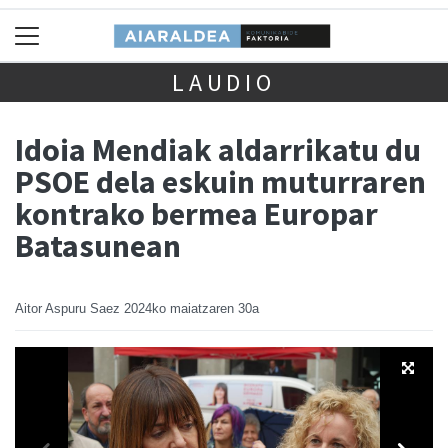
LAUDIO
Idoia Mendiak aldarrikatu du
PSOE dela eskuin muturraren
kontrako bermea Europar
Batasunean
Aitor Aspuru Saez
2024ko maiatzaren 30a