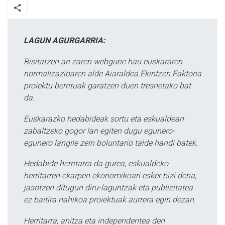
LAGUN AGURGARRIA:
Bisitatzen ari zaren webgune hau euskararen
normalizazioaren alde Aiaraldea Ekintzen Faktoria
proiektu berrituak garatzen duen tresnetako bat
da.
Euskarazko hedabideak sortu eta eskualdean
zabaltzeko gogor lan egiten dugu egunero-
egunero langile zein boluntario talde handi batek.
Hedabide herritarra da gurea, eskualdeko
herritarren ekarpen ekonomikoari esker bizi dena,
jasotzen ditugun diru-laguntzak eta publizitatea
ez baitira nahikoa proiektuak aurrera egin dezan.
Herritarra, anitza eta independentea den