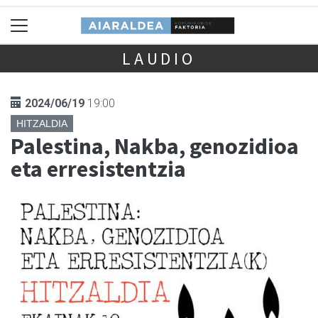
LAUDIO
2024/06/19
19:00
HITZALDIA
Palestina, Nakba, genozidioa
eta erresistentzia