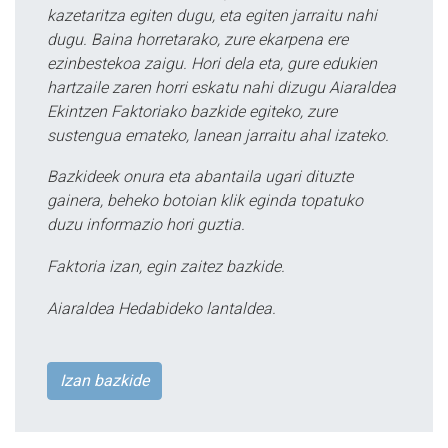
kazetaritza egiten dugu, eta egiten jarraitu nahi
dugu. Baina horretarako, zure ekarpena ere
ezinbestekoa zaigu. Hori dela eta, gure edukien
hartzaile zaren horri eskatu nahi dizugu Aiaraldea
Ekintzen Faktoriako bazkide egiteko, zure
sustengua emateko, lanean jarraitu ahal izateko.
Bazkideek onura eta abantaila ugari dituzte
gainera, beheko botoian klik eginda topatuko
duzu informazio hori guztia.
Faktoria izan, egin zaitez bazkide.
Aiaraldea Hedabideko lantaldea.
Izan bazkide