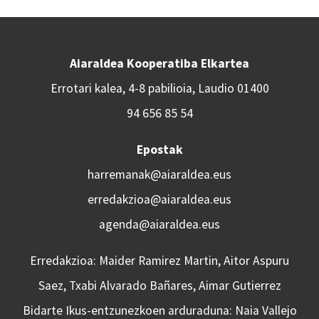
Aiaraldea Kooperatiba Elkartea
Errotari kalea, 4-8 pabilioia, Laudio 01400
94 656 85 54
Epostak
harremanak@aiaraldea.eus
erredakzioa@aiaraldea.eus
agenda@aiaraldea.eus
Erredakzioa: Maider Ramirez Martin, Aitor Aspuru
Saez, Txabi Alvarado Bañares, Aimar Gutierrez
Bidarte Ikus-entzunezkoen arduraduna: Naia Vallejo