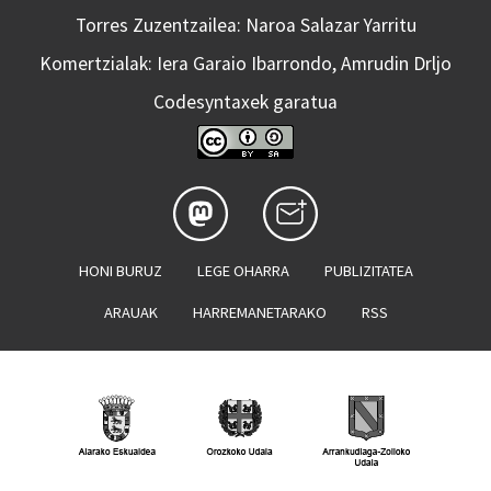
Torres Zuzentzailea: Naroa Salazar Yarritu
Komertzialak: Iera Garaio Ibarrondo, Amrudin Drljo
Codesyntaxek garatua
HONI BURUZ
LEGE OHARRA
PUBLIZITATEA
ARAUAK
HARREMANETARAKO
RSS