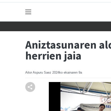
Aniztasunaren al
herrien jaia
Aitor Aspuru Saez
2024ko ekainaren 9a