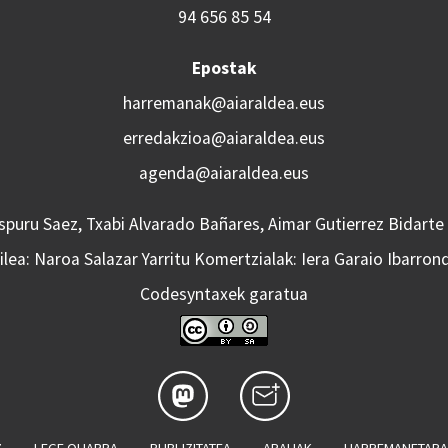
94 656 85 54
Epostak
harremanak@aiaraldea.eus
erredakzioa@aiaraldea.eus
agenda@aiaraldea.eus
Aspuru Saez, Txabi Alvarado Bañares, Aimar Gutierrez Bidarte
lea: Naroa Salazar Yarritu Komertzialak: Iera Garaio Ibarron
Codesyntaxek garatua
Z
LEGE OHARRA
PUBLIZITATEA
ARAUAK
HARREMANETAR