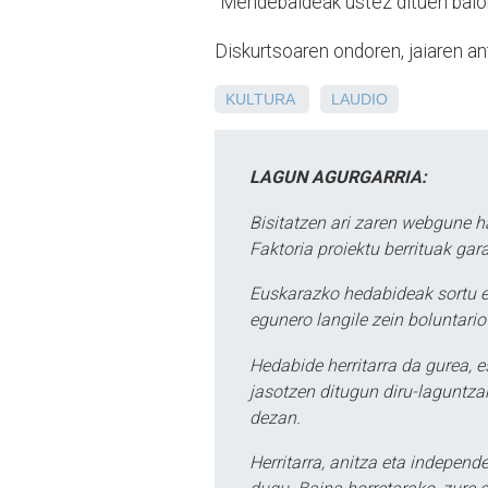
"Mendebaldeak ustez dituen balor
Diskurtsoaren ondoren, jaiaren ant
KULTURA
LAUDIO
LAGUN AGURGARRIA:
Bisitatzen ari zaren webgune h
Faktoria proiektu berrituak gar
Euskarazko hedabideak sortu e
egunero langile zein boluntario
Hedabide herritarra da gurea, 
jasotzen ditugun diru-laguntzak
dezan.
Herritarra, anitza eta independe