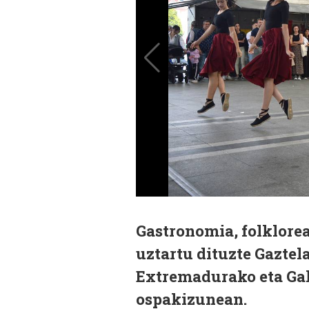
Gastronomia, folklorea
uztartu dituzte Gaztel
Extremadurako eta Gal
ospakizunean.