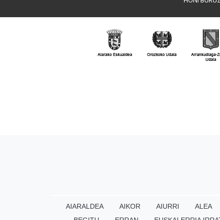
AIARALDEA
AIKOR
AIURRI
ALEA
BEGITU
ERRAN
EUSKALERRIA IRRA