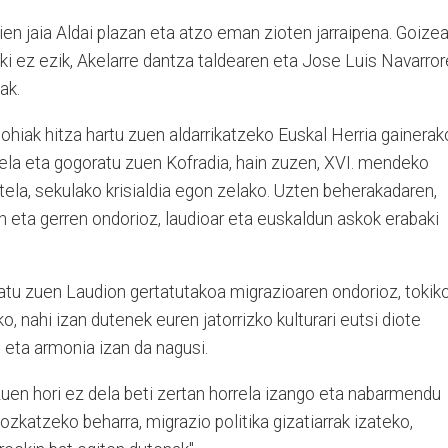
ien jaia Aldai plazan eta atzo eman zioten jarraipena. Goize
ki ez ezik, Akelarre dantza taldearen eta Jose Luis Navarro
ak.
iak hitza hartu zuen aldarrikatzeko Euskal Herria gainerak
dela eta gogoratu zuen Kofradia, hain zuzen, XVI. mendeko
utela, sekulako krisialdia egon zelako. Uzten beherakadaren,
ten eta gerren ondorioz, laudioar eta euskaldun askok erabaki
ratu zuen Laudion gertatutakoa migrazioaren ondorioz, tokik
o, nahi izan dutenek euren jatorrizko kulturari eutsi diote
, eta armonia izan da nagusi.
 zuen hori ez dela beti zertan horrela izango eta nabarmendu
katzeko beharra, migrazio politika gizatiarrak izateko,