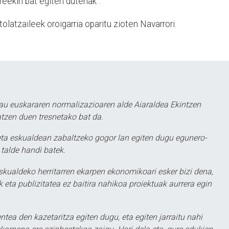
eekin bat egiten dutenak".
olatzaileek oroigarria oparitu zioten Navarrori.
au euskararen normalizazioaren alde Aiaraldea Ekintzen
atzen duen tresnetako bat da.
ta eskualdean zabaltzeko gogor lan egiten dugu egunero-
 talde handi batek.
eskualdeko herritarren ekarpen ekonomikoari esker bizi dena,
 eta publizitatea ez baitira nahikoa proiektuak aurrera egin
ntea den kazetaritza egiten dugu, eta egiten jarraitu nahi