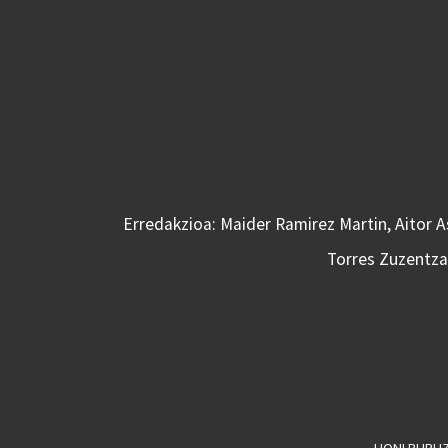
Erredakzioa: Maider Ramirez Martin, Aitor 
Torres Zuzentzai
HONI BURU