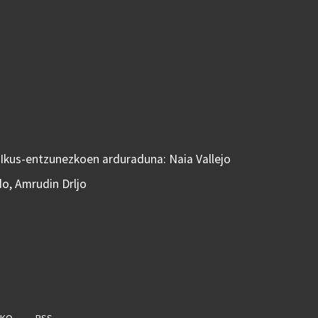
 Ikus-entzunezkoen arduraduna: Naia Vallejo
do, Amrudin Drljo
AKO
RSS