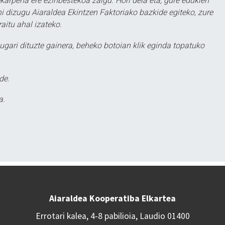
karpena ere ezinbestekoa zaigu. Hori dela eta, gure edukien
hi dizugu Aiaraldea Ekintzen Faktoriako bazkide egiteko, zure
aitu ahal izateko.
ugari dituzte gainera, beheko botoian klik eginda topatuko
de.
a.
Aiaraldea Kooperatiba Elkartea
Errotari kalea, 4-8 pabilioia, Laudio 01400