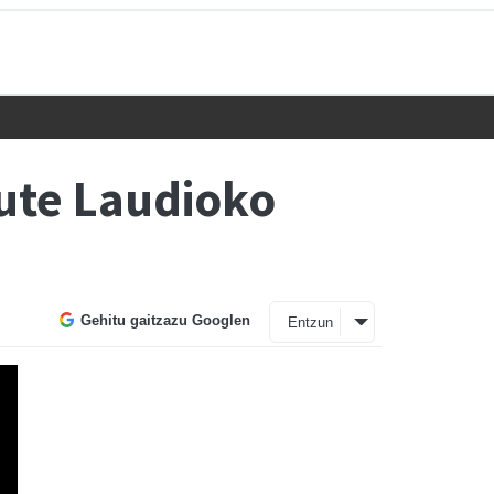
dute Laudioko
Gehitu gaitzazu Googlen
Entzun