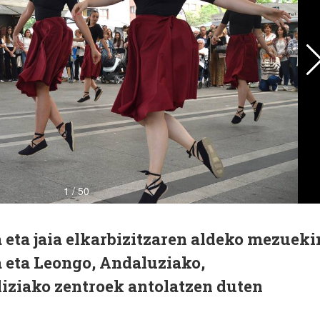
 eta jaia elkarbizitzaren aldeko mezueki
a eta Leongo, Andaluziako,
iziako zentroek antolatzen duten