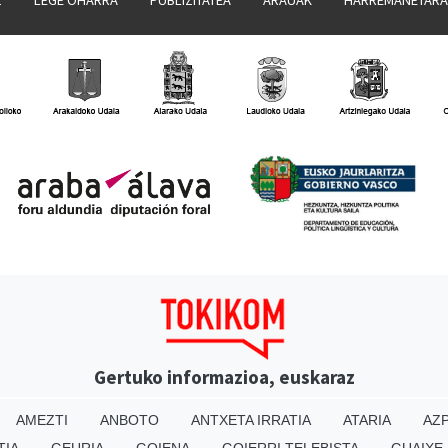
Gertuko informazioa, euskaraz
AMEZTI
ANBOTO
ANTXETA IRRATIA
ATARIA
AZP
TIA
GEURIA
GOIENA
GOIERRI TELEBISTA
GUAIXE