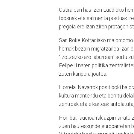
Ostiralean hasi zen Laudioko herr
txosnak eta salmenta postuak ire
pregoia ere izan ziren protagonist
San Roke Kofradiako maiordomo oh
herriak bezain migratzailea izan 
"izotzezko aro laburrean" sortu z
Felipe II.naren politika zentralis
zuten kanpora joatea.
Horrela, Navarrok positiboki balo
kultura mantendu eta berritu delak
zentroak eta elkarteak antolatuta
Hori bai, laudioarrak azpimarratu
zuen hauteskunde europarretan boz