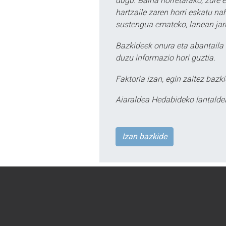
dugu. Baina horretarako, zure e
hartzaile zaren horri eskatu na
sustengua emateko, lanean jarr
Bazkideek onura eta abantaila 
duzu informazio hori guztia.
Faktoria izan, egin zaitez bazki
Aiaraldea Hedabideko lantalde
Izan bazkide