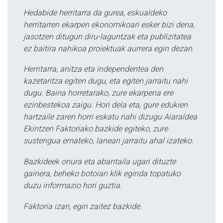
Hedabide herritarra da gurea, eskualdeko
herritarren ekarpen ekonomikoari esker bizi dena,
jasotzen ditugun diru-laguntzak eta publizitatea
ez baitira nahikoa proiektuak aurrera egin dezan.
Herritarra, anitza eta independentea den
kazetaritza egiten dugu, eta egiten jarraitu nahi
dugu. Baina horretarako, zure ekarpena ere
ezinbestekoa zaigu. Hori dela eta, gure edukien
hartzaile zaren horri eskatu nahi dizugu Aiaraldea
Ekintzen Faktoriako bazkide egiteko, zure
sustengua emateko, lanean jarraitu ahal izateko.
Bazkideek onura eta abantaila ugari dituzte
gainera, beheko botoian klik eginda topatuko
duzu informazio hori guztia.
Faktoria izan, egin zaitez bazkide.