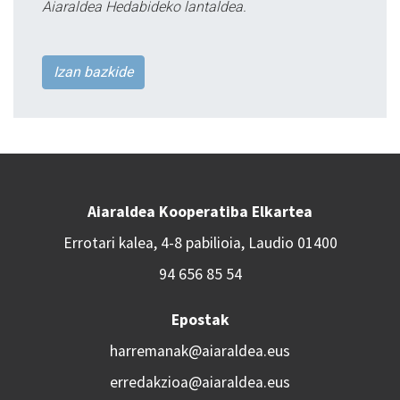
Aiaraldea Hedabideko lantaldea.
Izan bazkide
Aiaraldea Kooperatiba Elkartea
Errotari kalea, 4-8 pabilioia, Laudio 01400
94 656 85 54
Epostak
harremanak@aiaraldea.eus
erredakzioa@aiaraldea.eus