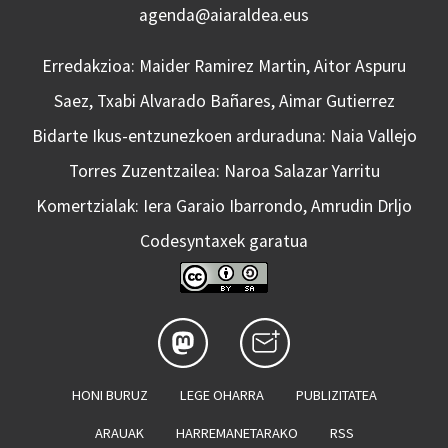
agenda@aiaraldea.eus
Erredakzioa: Maider Ramirez Martin, Aitor Aspuru
Saez, Txabi Alvarado Bañares, Aimar Gutierrez
Bidarte Ikus-entzunezkoen arduraduna: Naia Vallejo
Torres Zuzentzailea: Naroa Salazar Yarritu
Komertzialak: Iera Garaio Ibarrondo, Amrudin Drljo
Codesyntaxek garatua
HONI BURUZ
LEGE OHARRA
PUBLIZITATEA
ARAUAK
HARREMANETARAKO
RSS