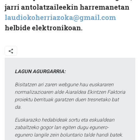
jarri antolatzaileekin harremanetan
laudiokoherriazoka@gmail.com
helbide elektronikoan.
LAGUN AGURGARRIA:
Bisitatzen ari zaren webgune hau euskararen
normalizazioaren alde Aiaraldea Ekintzen Faktoria
proiektu berrituak garatzen duen tresnetako bat
da.
Euskarazko hedabideak sortu eta eskualdean
zabaltzeko gogor lan egiten dugu egunero-
egunero langile zein boluntario talde handi batek.