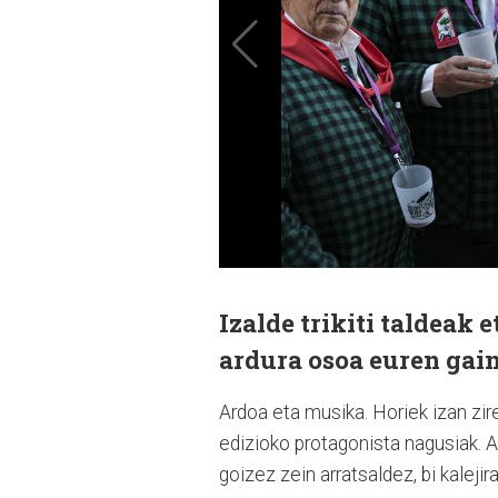
Izalde trikiti taldeak
ardura osoa euren gain
Ardoa eta musika. Horiek izan zi
edizioko protagonista nagusiak. Ar
goizez zein arratsaldez, bi kalejir