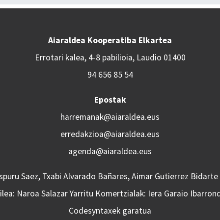
Aiaraldea Kooperatiba Elkartea
Errotari kalea, 4-8 pabilioia, Laudio 01400
94 656 85 54
Epostak
harremanak@aiaraldea.eus
erredakzioa@aiaraldea.eus
agenda@aiaraldea.eus
Aspuru Saez, Txabi Alvarado Bañares, Aimar Gutierrez Bidarte
lea: Naroa Salazar Yarritu Komertzialak: Iera Garaio Ibarron
Codesyntaxek garatua