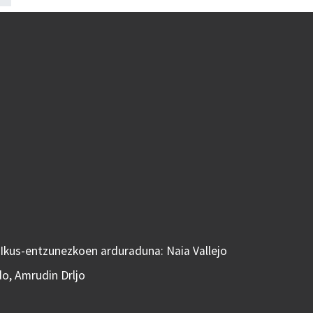
 Ikus-entzunezkoen arduraduna: Naia Vallejo
do, Amrudin Drljo