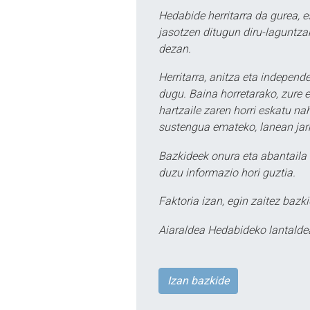
Hedabide herritarra da gurea, 
jasotzen ditugun diru-laguntzak
dezan.
Herritarra, anitza eta independe
dugu. Baina horretarako, zure e
hartzaile zaren horri eskatu na
sustengua emateko, lanean jarr
Bazkideek onura eta abantaila 
duzu informazio hori guztia.
Faktoria izan, egin zaitez bazki
Aiaraldea Hedabideko lantalde
Izan bazkide