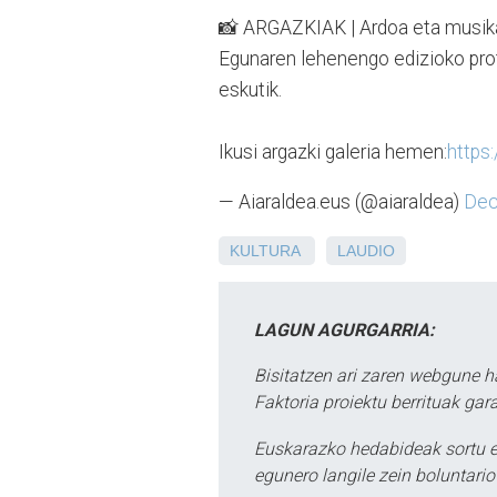
📸 ARGAZKIAK | Ardoa eta musika.
Egunaren lehenengo edizioko prota
eskutik.
Ikusi argazki galeria hemen:
https
— Aiaraldea.eus (@aiaraldea)
Dec
KULTURA
LAUDIO
LAGUN AGURGARRIA:
Bisitatzen ari zaren webgune h
Faktoria proiektu berrituak gar
Euskarazko hedabideak sortu e
egunero langile zein boluntario