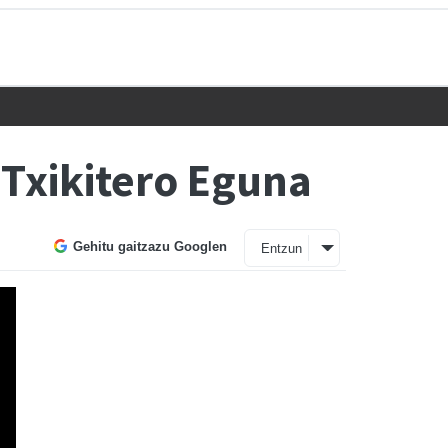
 Txikitero Eguna
Gehitu gaitzazu Googlen
Entzun