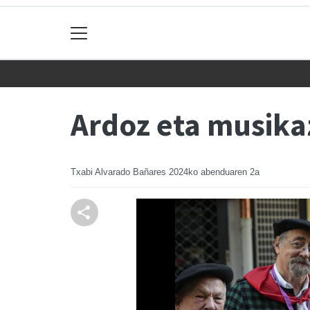
Ardoz eta musika
Txabi Alvarado Bañares
2024ko abenduaren 2a