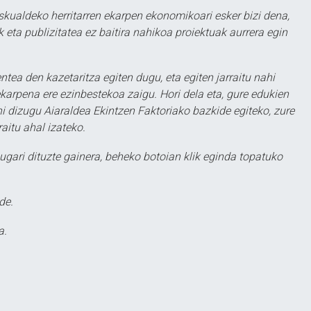
eskualdeko herritarren ekarpen ekonomikoari esker bizi dena,
 eta publizitatea ez baitira nahikoa proiektuak aurrera egin
ntea den kazetaritza egiten dugu, eta egiten jarraitu nahi
karpena ere ezinbestekoa zaigu. Hori dela eta, gure edukien
hi dizugu Aiaraldea Ekintzen Faktoriako bazkide egiteko, zure
aitu ahal izateko.
ugari dituzte gainera, beheko botoian klik eginda topatuko
de.
a.