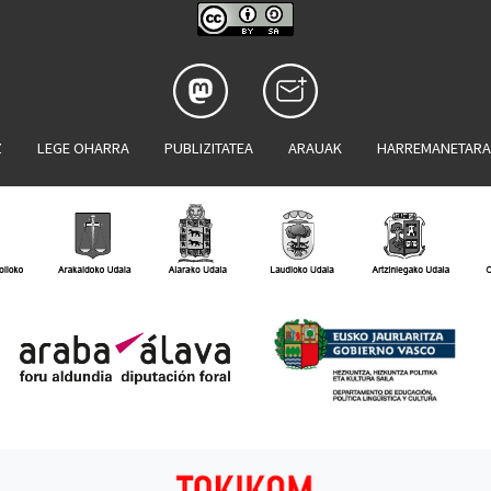
Z
LEGE OHARRA
PUBLIZITATEA
ARAUAK
HARREMANETAR