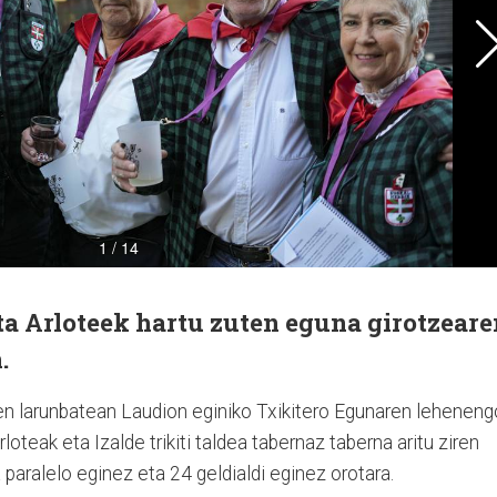
 eta Arloteek hartu zuten eguna girotzear
.
ren larunbatean Laudion eginiko Txikitero Egunaren leheneng
loteak eta Izalde trikiti taldea tabernaz taberna aritu ziren
a paralelo eginez eta 24 geldialdi eginez orotara.