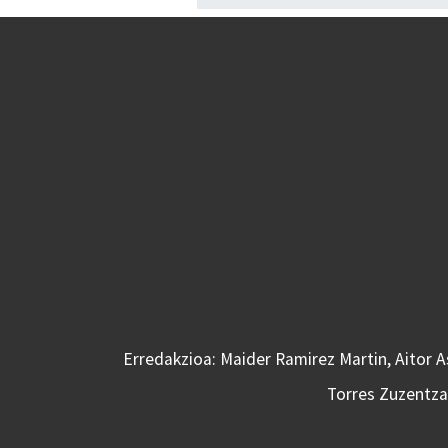
Erredakzioa: Maider Ramirez Martin, Aitor 
Torres Zuzentzai