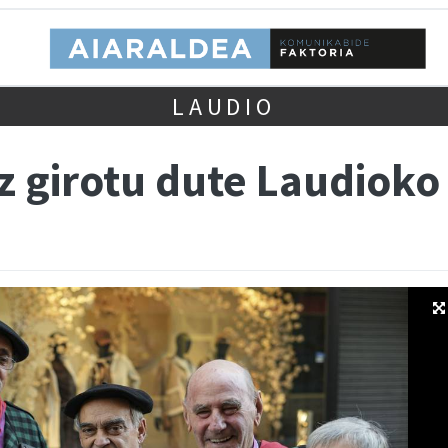
LAUDIO
z girotu dute Laudioko