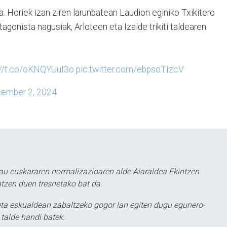
 Horiek izan ziren larunbatean Laudion eginiko Txikitero
gonista nagusiak, Arloteen eta Izalde trikiti taldearen
://t.co/oKNQYUuI3o
pic.twitter.com/ebpsoTIzcV
ember 2, 2024
au euskararen normalizazioaren alde Aiaraldea Ekintzen
atzen duen tresnetako bat da.
ta eskualdean zabaltzeko gogor lan egiten dugu egunero-
 talde handi batek.