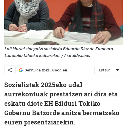
Loli Muriel zinegotzi sozialista Eduardo Diaz de Zumento
Laudioko taldeko kidearekin. / Aiaraldea.eus
Entzun
Gehitu gaitzazu Googlen
Sozialistak 2025eko udal
aurrekontuak prestatzen ari dira eta
eskatu diote EH Bilduri Tokiko
Gobernu Batzorde anitza bermatzeko
euren presentziarekin.