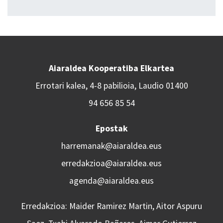
Aiaraldea Kooperatiba Elkartea
Errotari kalea, 4-8 pabilioia, Laudio 01400
94 656 85 54
Epostak
harremanak@aiaraldea.eus
erredakzioa@aiaraldea.eus
agenda@aiaraldea.eus
Erredakzioa: Maider Ramirez Martin, Aitor Aspuru