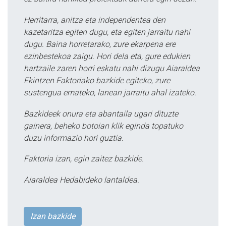
Herritarra, anitza eta independentea den
kazetaritza egiten dugu, eta egiten jarraitu nahi
dugu. Baina horretarako, zure ekarpena ere
ezinbestekoa zaigu. Hori dela eta, gure edukien
hartzaile zaren horri eskatu nahi dizugu Aiaraldea
Ekintzen Faktoriako bazkide egiteko, zure
sustengua emateko, lanean jarraitu ahal izateko.
Bazkideek onura eta abantaila ugari dituzte
gainera, beheko botoian klik eginda topatuko
duzu informazio hori guztia.
Faktoria izan, egin zaitez bazkide.
Aiaraldea Hedabideko lantaldea.
Izan bazkide