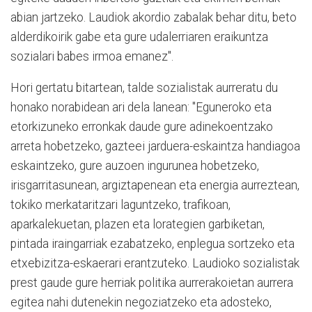
abian jartzeko. Laudiok akordio zabalak behar ditu, beto
alderdikoirik gabe eta gure udalerriaren eraikuntza
sozialari babes irmoa emanez".
Hori gertatu bitartean, talde sozialistak aurreratu du
honako norabidean ari dela lanean: "Eguneroko eta
etorkizuneko erronkak daude gure adinekoentzako
arreta hobetzeko, gazteei jarduera-eskaintza handiagoa
eskaintzeko, gure auzoen ingurunea hobetzeko,
irisgarritasunean, argiztapenean eta energia aurreztean,
tokiko merkataritzari laguntzeko, trafikoan,
aparkalekuetan, plazen eta lorategien garbiketan,
pintada iraingarriak ezabatzeko, enplegua sortzeko eta
etxebizitza-eskaerari erantzuteko. Laudioko sozialistak
prest gaude gure herriak politika aurrerakoietan aurrera
egitea nahi dutenekin negoziatzeko eta adosteko,