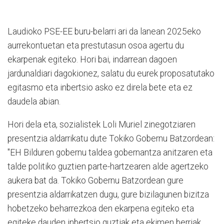
Laudioko PSE-EE buru-belarri ari da lanean 2025eko
aurrekontuetan eta prestutasun osoa agertu du
ekarpenak egiteko. Hori bai, indarrean dagoen
jardunaldiari dagokionez, salatu du eurek proposatutako
egitasmo eta inbertsio asko ez direla bete eta ez
daudela abian.
Hori dela eta, sozialistek Loli Muriel zinegotziaren
presentzia aldarrikatu dute Tokiko Gobernu Batzordean:
"EH Bilduren gobernu taldea gobernantza anitzaren eta
talde politiko guztien parte-hartzearen alde agertzeko
aukera bat da. Tokiko Gobernu Batzordean gure
presentzia aldarrikatzen dugu, gure bizilagunen bizitza
hobetzeko beharrezkoa den ekarpena egiteko eta
egiteke dauden inbertsio guztiak eta ekimen berriak