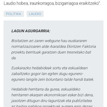
Laudio hobea, iraunkorragoa, bizigarriagoa eraikitzeko".
POLITIKA
LAUDIO
LAGUN AGURGARRIA:
Bisitatzen ari zaren webgune hau euskararen
normalizazioaren alde Aiaraldea Ekintzen Faktoria
proiektu berrituak garatzen duen tresnetako bat
da.
Euskarazko hedabideak sortu eta eskualdean
zabaltzeko gogor lan egiten dugu egunero-
egunero langile zein boluntario talde handi batek.
Hedabide herritarra da gurea, eskualdeko
herritarren ekarpen ekonomikoari esker bizi dena,
jasotzen ditugun diru-laguntzak eta publizitatea
ez baitira nahikoa proiektuak aurrera egin dezan.