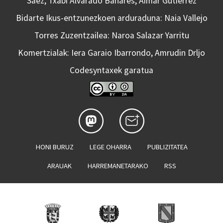
Saez, Txabi Alvarado Bañares, Aimar Gutierrez
Bidarte Ikus-entzunezkoen arduraduna: Naia Vallejo
Torres Zuzentzailea: Naroa Salazar Yarritu
Komertzialak: Iera Garaio Ibarrondo, Amrudin Drljo
Codesyntaxek garatua
HONI BURUZ
LEGE OHARRA
PUBLIZITATEA
ARAUAK
HARREMANETARAKO
RSS