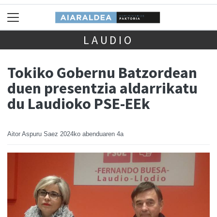
LAUDIO
Tokiko Gobernu Batzordean
duen presentzia aldarrikatu
du Laudioko PSE-EEk
Aitor Aspuru Saez
2024ko abenduaren 4a