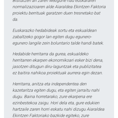
Bisitatzen ari zaren webgune hau euskararen
normalizazioaren alde Aiaraldea Ekintzen Faktoria
proiektu berrituak garatzen duen tresnetako bat
da.
Euskarazko hedabideak sortu eta eskualdean
zabaltzeko gogor lan egiten dugu egunero-
egunero langile zein boluntario talde handi batek.
Hedabide herritarra da gurea, eskualdeko
herritarren ekarpen ekonomikoari esker bizi dena,
jasotzen ditugun diru-laguntzak eta publizitatea
ez baitira nahikoa proiektuak aurrera egin dezan.
Herritarra, anitza eta independentea den
kazetaritza egiten dugu, eta egiten jarraitu nahi
dugu. Baina horretarako, zure ekarpena ere
ezinbestekoa zaigu. Hori dela eta, gure edukien
hartzaile zaren horri eskatu nahi dizugu Aiaraldea
Ekintzen Faktoriako bazkide egiteko, zure