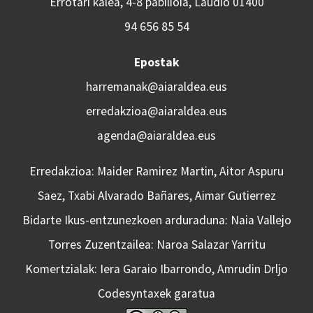
Errotari kalea, 4-8 pabilioia, Laudio 01400
94 656 85 54
Epostak
harremanak@aiaraldea.eus
erredakzioa@aiaraldea.eus
agenda@aiaraldea.eus
Erredakzioa: Maider Ramirez Martin, Aitor Aspuru
Saez, Txabi Alvarado Bañares, Aimar Gutierrez
Bidarte Ikus-entzunezkoen arduraduna: Naia Vallejo
Torres Zuzentzailea: Naroa Salazar Yarritu
Komertzialak: Iera Garaio Ibarrondo, Amrudin Drljo
Codesyntaxek garatua