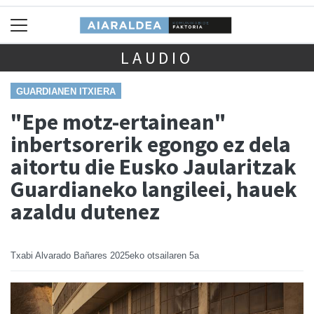
LAUDIO
GUARDIANEN ITXIERA
"Epe motz-ertainean"
inbertsorerik egongo ez dela
aitortu die Eusko Jaularitzak
Guardianeko langileei, hauek
azaldu dutenez
Txabi Alvarado Bañares
2025eko otsailaren 5a