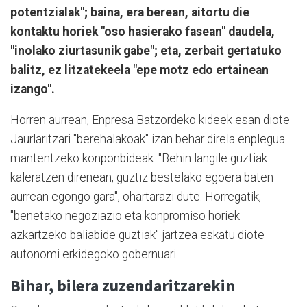
potentzialak"; baina, era berean, aitortu die
kontaktu horiek "oso hasierako fasean" daudela,
"inolako ziurtasunik gabe"; eta, zerbait gertatuko
balitz, ez litzatekeela "epe motz edo ertainean
izango".
Horren aurrean, Enpresa Batzordeko kideek esan diote
Jaurlaritzari "berehalakoak" izan behar direla enplegua
mantentzeko konponbideak. "Behin langile guztiak
kaleratzen direnean, guztiz bestelako egoera baten
aurrean egongo gara", ohartarazi dute. Horregatik,
"benetako negoziazio eta konpromiso horiek
azkartzeko baliabide guztiak" jartzea eskatu diote
autonomi erkidegoko gobernuari.
Bihar, bilera zuzendaritzarekin