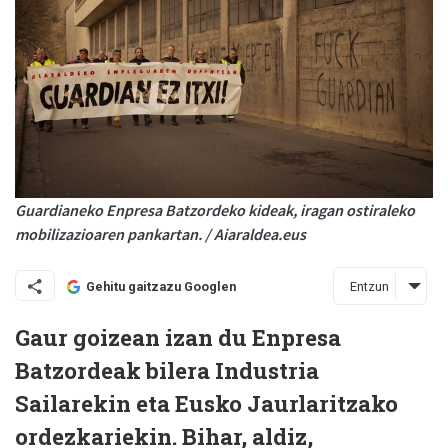
Guardianeko Enpresa Batzordeko kideak, iragan ostiraleko
mobilizazioaren pankartan. / Aiaraldea.eus
Entzun
Gehitu gaitzazu Googlen
Gaur goizean izan du Enpresa
Batzordeak bilera Industria
Sailarekin eta Eusko Jaurlaritzako
ordezkariekin. Bihar, aldiz,