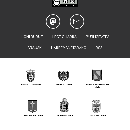
HONI BURUZ
LEGE OHARRA
PUBLIZITATEA
ARAUAK
HARREMANETARAKO
RSS