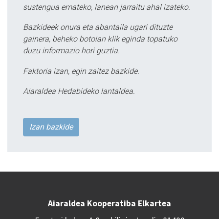
sustengua emateko, lanean jarraitu ahal izateko.
Bazkideek onura eta abantaila ugari dituzte
gainera, beheko botoian klik eginda topatuko
duzu informazio hori guztia.
Faktoria izan, egin zaitez bazkide.
Aiaraldea Hedabideko lantaldea.
Izan bazkide
Aiaraldea Kooperatiba Elkartea