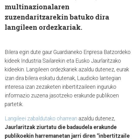
multinazionalaren
zuzendaritzarekin batuko dira
langileen ordezkariak.
Bilera egin dute gaur Guardianeko Enpresa Batzordeko
kideek Industria Sailarekin eta Eusko Jaurlaritzako
kideekin. Langileen ordezkariek azaldu dutenez, eurak
izan dira bilera eskatu dutenak, Laudioko lantegian
interesa izan zezaketen inbertitzaileen inguruko
informazio zuzena jasotzeko erakunde publikoen
partetik.
Langileei zabaldutako oharrean
azaldu dutenez,
Jaurlaritzak ziurtatu die badaudela erakunde
publikoekin harremanetan jarri diren "inbertitzaile