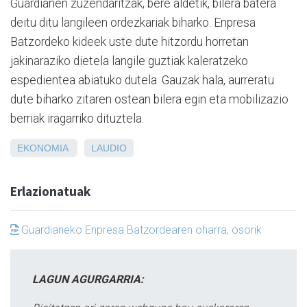
Guardianen zuzendaritzak, bere aldetik, bilera batera
deitu ditu langileen ordezkariak biharko. Enpresa
Batzordeko kideek uste dute hitzordu horretan
jakinaraziko dietela langile guztiak kaleratzeko
espedientea abiatuko dutela. Gauzak hala, aurreratu
dute biharko zitaren ostean bilera egin eta mobilizazio
berriak iragarriko dituztela.
EKONOMIA
LAUDIO
Erlazionatuak
Guardianeko Enpresa Batzordearen oharra, osorik
LAGUN AGURGARRIA: